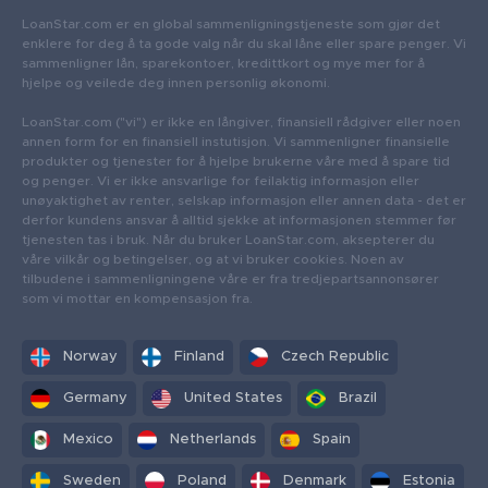
LoanStar.com er en global sammenligningstjeneste som gjør det
enklere for deg å ta gode valg når du skal låne eller spare penger. Vi
sammenligner lån, sparekontoer, kredittkort og mye mer for å
hjelpe og veilede deg innen personlig økonomi.
LoanStar.com ("vi") er ikke en långiver, finansiell rådgiver eller noen
annen form for en finansiell instutisjon. Vi sammenligner finansielle
produkter og tjenester for å hjelpe brukerne våre med å spare tid
og penger. Vi er ikke ansvarlige for feilaktig informasjon eller
unøyaktighet av renter, selskap informasjon eller annen data - det er
derfor kundens ansvar å alltid sjekke at informasjonen stemmer før
tjenesten tas i bruk. Når du bruker LoanStar.com, aksepterer du
våre vilkår og betingelser, og at vi bruker cookies. Noen av
tilbudene i sammenligningene våre er fra tredjepartsannonsører
som vi mottar en kompensasjon fra.
Norway
Finland
Czech Republic
Germany
United States
Brazil
Mexico
Netherlands
Spain
Sweden
Poland
Denmark
Estonia