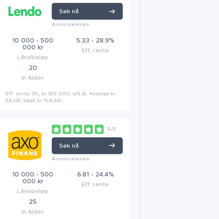
Søk nå
Annonselenke
10 000 - 500
5.33 - 28.9%
000 kr
Eff. rente
Lånebeløp
20
in Alder
Eff. rente 11%, kr 120.000, o/5 år. Kostnad kr
34,341, totalt kr 154,341
5/5
Søk nå
Annonselenke
10 000 - 500
6.81 - 24.4%
000 kr
Eff. rente
Lånebeløp
25
in Alder