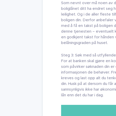
Som nevnt over må noen av de
boliglånet ditt ha endret seg h
leilighet. Og i de aller fleste 
boligen din. Derfor anbefaler 
med å få en takst på boligen 
denne tjenesten – eventuelt k
en godkjent takst for hånden 
belåningsgraden på huset.
Steg 3: Søk med så utfyllend
For at banken skal gjøre en ko
som påvirker søknaden din er d
informasjonen de behøver. 
kreves og last opp alt du tenk
din. Husk på at dersom du får 
sannsynligvis ikke har økonomi
lån enn det du har i dag.