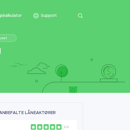
skalkulator
Support
uset
l
ANBEFALTE LÅNEAKTØRER
5/5