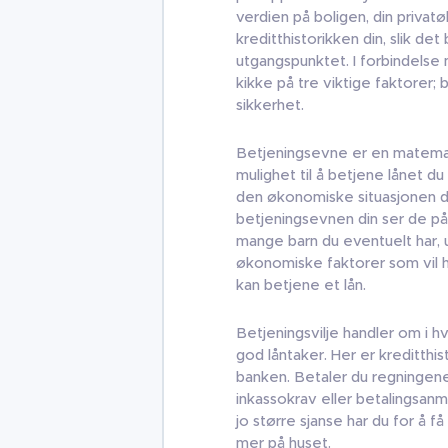
verdien på boligen, din priva
kreditthistorikken din, slik de
utgangspunktet. I forbindelse
kikke på tre viktige faktorer;
sikkerhet.
Betjeningsevne er en matemat
mulighet til å betjene lånet d
den økonomiske situasjonen di
betjeningsevnen din ser de på 
mange barn du eventuelt har, u
økonomiske faktorer som vil ha
kan betjene et lån.
Betjeningsvilje handler om i hvi
god låntaker. Her er kreditthist
banken. Betaler du regningene 
inkassokrav eller betalingsanm
jo større sjanse har du for å 
mer på huset.