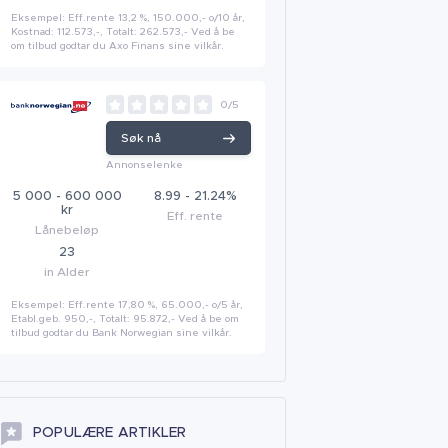
Eksempel: Eff.rente 13,2 %, 150.000,- o/10 år,
Kostnad: 112.573,-, Totalt: 262.573,- Ved å be
om tilbud godtar du Axo Finans sine vilkår.
0/5
Søk nå
Annonselenke
5 000 - 600 000
8.99 - 21.24%
kr
Eff. rente
Lånebeløp
23
in Alder
Eksempel: Eff.rente 17,80 %, 65.000,- o/5 år,
Etabl.geb. 950,-, Totalt: 95.872,- Ved å be om
tilbud godtar du Bank Norwegian sine vilkår.
POPULÆRE ARTIKLER