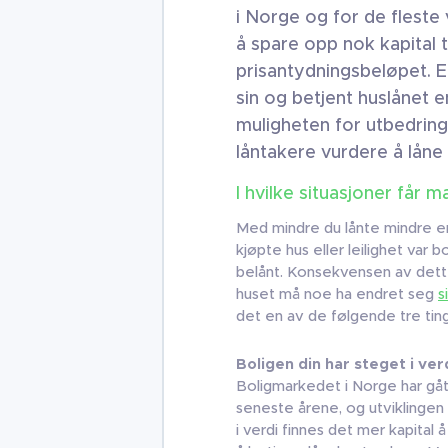
i Norge og for de fleste v
å spare opp nok kapital t
prisantydningsbeløpet. E
sin og betjent huslånet e
muligheten for utbedring
låntakere vurdere å låne
I hvilke situasjoner får 
Med mindre du lånte mindre en
kjøpte hus eller leilighet var 
belånt. Konsekvensen av dette
huset må noe ha endret seg
s
det en av de følgende tre tin
Boligen din har steget i ver
Boligmarkedet i Norge har gåt
seneste årene, og utviklingen e
i verdi finnes det mer kapital å