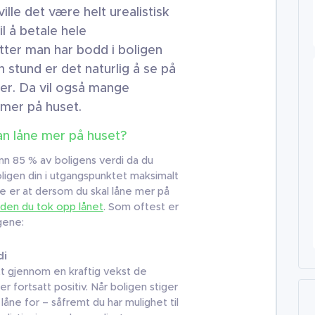
ille det være helt urealistisk
il å betale hele
tter man har bodd i boligen
n stund er det naturlig å se på
er. Da vil også mange
 mer på huset.
man låne mer på huset?
n 85 % av boligens verdi da du
boligen din i utgangspunktet maksimalt
 er at dersom du skal låne mer på
iden du tok opp lånet
. Som oftest er
gene:
di
t gjennom en kraftig vekst de
r fortsatt positiv. Når boligen stiger
 låne for – såfremt du har mulighet til