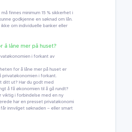
t må finnes minimum 15 % sikkerhet i
l kunne godkjenne en søknad om lån.
ikke om individuelle banker eller
r å låne mer på huset?
rivatøkonomien i forkant av
heten for å låne mer på huset er
på privatøkonomien i forkant.
 ditt ut? Har du godt med
angt å få økonomien til å gå rundt?
 viktig i forbindelse med en ny
llerede har en presset privatøkonomi
 får innvilget søknaden – eller smart