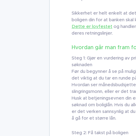
Sikkerhet er helt enkelt at de
boligen din for at banken ska
Dette er lovfestet
og handler 
deres retningslinjer.
Hvordan går man fram fo
Steg 1: Gjør en vurdering av p
søknaden
Før du begynner å se på mulig
det viktig at du tar en runde 
Hvordan ser månedsbudsjettet
slingringsmonn, eller er det tr
Husk at betjeningsevnen din er
søknad om boliglån. Hvis du a
er det verken sannsynlig at du
å gå for et større lån.
Steg 2: Få takst på boligen