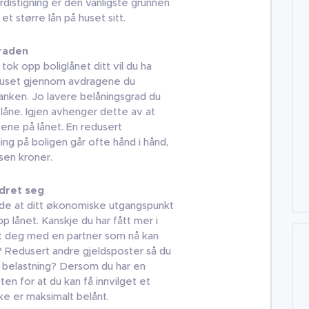
distigning er den vanligste grunnen
 et større lån på huset sitt.
graden
ok opp boliglånet ditt vil du ha
huset gjennom avdragene du
 banken. Jo lavere belåningsgrad du
 låne. Igjen avhenger dette av at
tene på lånet. En redusert
ing på boligen går ofte hånd i hånd,
sen kroner.
dret seg
nde at ditt økonomiske utgangspunkt
p lånet. Kanskje du har fått mer i
tet deg med en partner som nå kan
 Redusert andre gjeldsposter så du
 belastning? Dersom du har en
n for at du kan få innvilget et
kke er maksimalt belånt.