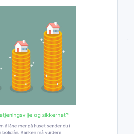
etjeningsvilje og sikkerhet?
m å låne mer på huset sender du i
m boliglån. Banken må vurdere