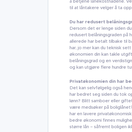
å betjene lånekostnadene. Ver
til at låntakere velger å ta opp
Du har redusert belånings
Dersom det er lenge siden du t
redusert belåningsgraden på 
allerede har betalt tilbake til
har, jo mer kan du teknisk sett
økonomien din kan takle utgif
belåningsgrad og en verdistign
og kan utgjøre flere hundre tu
Privatøkonomien din har be
Det kan selvfølgelig også he
har bedret seg siden du tok op
lønn? Blitt samboer eller gif
være medsøker på boliglånet?
har en lavere privatøkonomisk
bedre økonomi finnes mulighete
større lån – såfremt boligen i