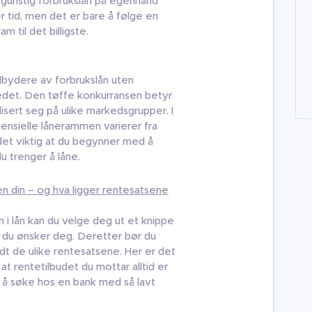
og gunstig forbrukslån på egenhånd
er tid, men det er bare å følge en
am til det billigste.
tilbydere av forbrukslån uten
edet. Den tøffe konkurransen betyr
lisert seg på ulike markedsgrupper. I
ensielle lånerammen varierer fra
r det viktig at du begynner med å
u trenger å låne.
n din – og hva ligger rentesatsene
 i lån kan du velge deg ut et knippe
 du ønsker deg. Deretter bør du
dt de ulike rentesatsene. Her er det
t rentetilbudet du mottar alltid er
urt å søke hos en bank med så lavt
.