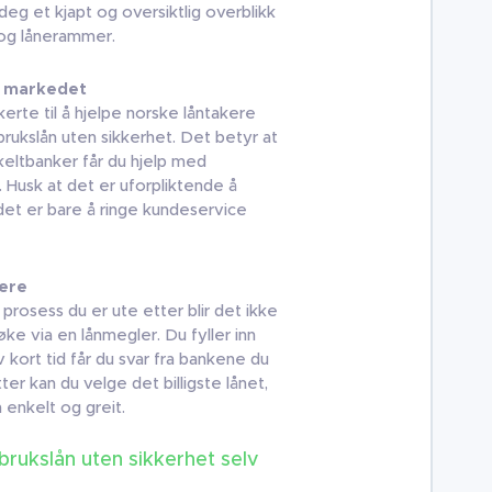
deg et kjapt og oversiktlig overblikk
 og lånerammer.
e markedet
rte til å hjelpe norske låntakere
ukslån uten sikkerhet. Det betyr at
nkeltbanker får du hjelp med
 Husk at det er uforpliktende å
det er bare å ringe kundeservice
lere
prosess du er ute etter blir det ikke
ke via en lånmegler. Du fyller inn
 kort tid får du svar fra bankene du
tter kan du velge det billigste lånet,
enkelt og greit.
brukslån uten sikkerhet selv