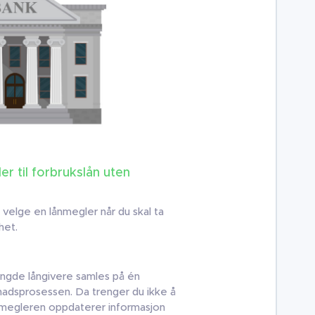
r til forbrukslån uten
å velge en lånmegler når du skal ta
het.
engde långivere samles på én
knadsprosessen. Da trenger du ikke å
nmegleren oppdaterer informasjon