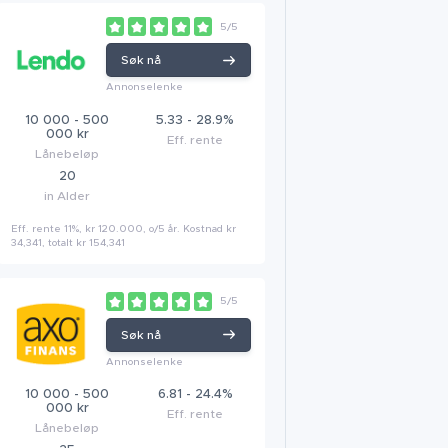
5/5
Søk nå
Annonselenke
10 000 - 500
5.33 - 28.9%
000 kr
Eff. rente
Lånebeløp
20
in Alder
Eff. rente 11%, kr 120.000, o/5 år. Kostnad kr
34,341, totalt kr 154,341
5/5
Søk nå
Annonselenke
10 000 - 500
6.81 - 24.4%
000 kr
Eff. rente
Lånebeløp