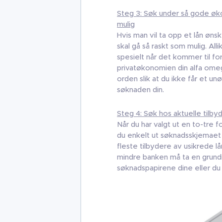
Steg 3: Søk under så gode ø
mulig
Hvis man vil ta opp et lån øns
skal gå så raskt som mulig. All
spesielt når det kommer til fo
privatøkonomien din alfa omeg
orden slik at du ikke får et unø
søknaden din.
Steg 4: Søk hos aktuelle tilby
Når du har valgt ut en to-tre f
du enkelt ut søknadsskjemaet 
fleste tilbydere av usikrede lå
mindre banken må ta en grun
søknadspapirene dine eller d