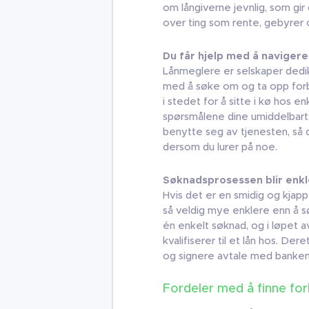
om långiverne jevnlig, som gir 
over ting som rente, gebyrer
Du får hjelp med å naviger
Lånmeglere er selskaper dedike
med å søke om og ta opp forbr
i stedet for å sitte i kø hos e
spørsmålene dine umiddelbart.
benytte seg av tjenesten, så 
dersom du lurer på noe.
Søknadsprosessen blir enk
Hvis det er en smidig og kjapp 
så veldig mye enklere enn å sø
én enkelt søknad, og i løpet av
kvalifiserer til et lån hos. Dere
og signere avtale med banken 
Fordeler med å finne for