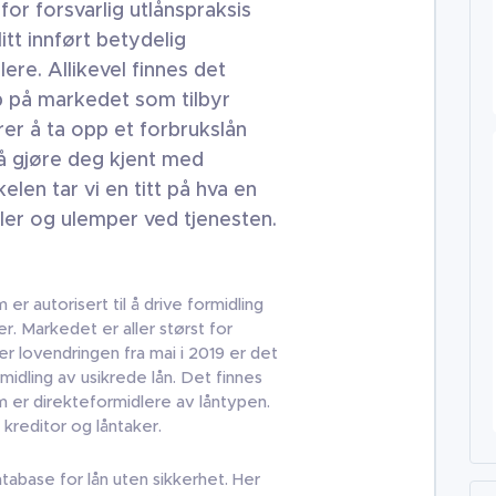
or forsvarlig utlånspraksis
itt innført betydelig
lere. Allikevel finnes det
p på markedet som tilbyr
er å ta opp et forbrukslån
i å gjøre deg kjent med
kelen tar vi en titt på hva en
ler og ulemper ved tjenesten.
er autorisert til å drive formidling
r. Markedet er aller størst for
er lovendringen fra mai i 2019 er det
midling av usikrede lån. Det finnes
m er direkteformidlere av låntypen.
kreditor og låntaker.
abase for lån uten sikkerhet. Her