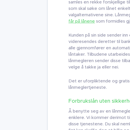
samles en rekke forskjellige ti
som skal søke om lånet enkelt
valgalternativene sine. Lånme
får på lånene
som formidles g
Kunden på sin side sender in
videresendes deretter til ban
alle gjennomfører en automatis
låntaker. Tilbudene utarbeide
lånmegleren sender disse tilb
velge å takke ja eller nei.
Det er uforpliktende og grati
lånmeglertjeneste.
Forbrukslån uten sikkerhet
Å benytte seg av en lånmegle
enklere. Vi kommer derimot ti
disse tjenestene. Du skal ne