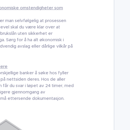
konomiske omstendigheter som
ker man selvfølgelig at prosessen
ikevel skal du være klar over at
rbrukslån uten sikkerhet er
a. Sørg for å ha alt økonomisk i
dvendig avslag eller dårlige vilkår på
dere
orskjellige banker å søke hos fyller
på nettsiden deres. Hos de aller
n får du svar i løpet av 24 timer, med
digere gjennomgang av
u må ettersende dokumentasjon.