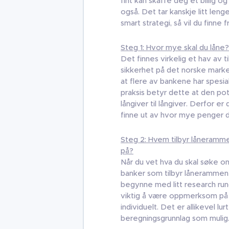
fint kan skaffe deg et billig 
også. Det tar kanskje litt leng
smart strategi, så vil du finne fr
Steg 1: Hvor mye skal du låne?
Det finnes virkelig et hav av 
sikkerhet på det norske mark
at flere av bankene har spesia
praksis betyr dette at den pot
långiver til långiver. Derfor e
finne ut av hvor mye penger d
Steg 2: Hvem tilbyr låneramme
på?
Når du vet hva du skal søke om
banker som tilbyr lånerammen
begynne med litt research run
viktig å være oppmerksom på a
individuelt. Det er allikevel l
beregningsgrunnlag som mulig