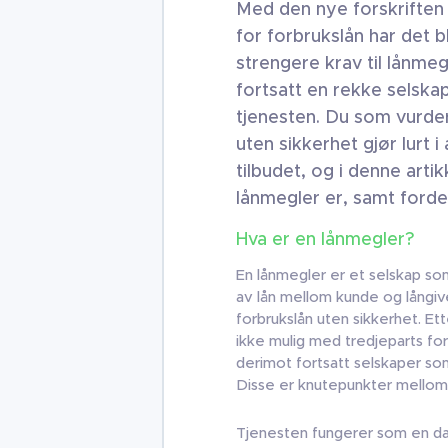
Med den nye forskriften f
for forbrukslån har det bl
strengere krav til lånmeg
fortsatt en rekke selska
tjenesten. Du som vurder
uten sikkerhet gjør lurt 
tilbudet, og i denne artik
lånmegler er, samt forde
Hva er en lånmegler?
En lånmegler er et selskap som 
av lån mellom kunde og långive
forbrukslån uten sikkerhet. Ett
ikke mulig med tredjeparts for
derimot fortsatt selskaper so
Disse er knutepunkter mellom 
Tjenesten fungerer som en dat