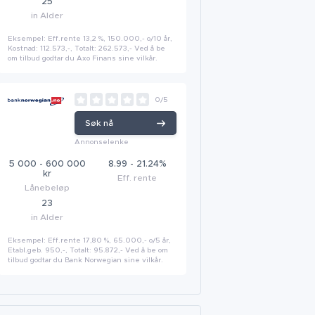
25
in Alder
Eksempel: Eff.rente 13,2 %, 150.000,- o/10 år,
Kostnad: 112.573,-, Totalt: 262.573,- Ved å be
om tilbud godtar du Axo Finans sine vilkår.
0/5
Søk nå
Annonselenke
5 000 - 600 000
8.99 - 21.24%
kr
Eff. rente
Lånebeløp
23
in Alder
Eksempel: Eff.rente 17,80 %, 65.000,- o/5 år,
Etabl.geb. 950,-, Totalt: 95.872,- Ved å be om
tilbud godtar du Bank Norwegian sine vilkår.