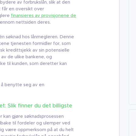
lbydere av forbrukslån, slik at den
 får en oversikt over
glere
finansieres av provisjonene de
jennom nettsiden deres.
n én søknad hos lånmegleren. Denne
kene tjenesten formidler for, som
k kredittsjekk av sin potensielle
s av de ulike bankene, og
ake til kunden, som deretter kan
s å benytte seg av en
: Slik finner du det billigste
r kan gjøre søknadsprosessen
lbake til fordeler og ulemper ved
mlig være oppmerksom på at du helt