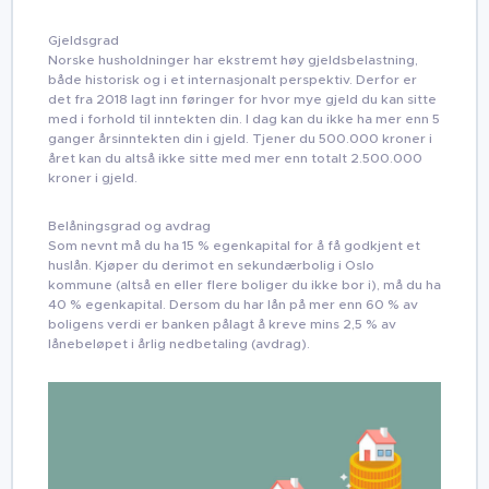
Gjeldsgrad
Norske husholdninger har ekstremt høy gjeldsbelastning,
både historisk og i et internasjonalt perspektiv. Derfor er
det fra 2018 lagt inn føringer for hvor mye gjeld du kan sitte
med i forhold til inntekten din. I dag kan du ikke ha mer enn 5
ganger årsinntekten din i gjeld. Tjener du 500.000 kroner i
året kan du altså ikke sitte med mer enn totalt 2.500.000
kroner i gjeld.
Belåningsgrad og avdrag
Som nevnt må du ha 15 % egenkapital for å få godkjent et
huslån. Kjøper du derimot en sekundærbolig i Oslo
kommune (altså en eller flere boliger du ikke bor i), må du ha
40 % egenkapital. Dersom du har lån på mer enn 60 % av
boligens verdi er banken pålagt å kreve mins 2,5 % av
lånebeløpet i årlig nedbetaling (avdrag).