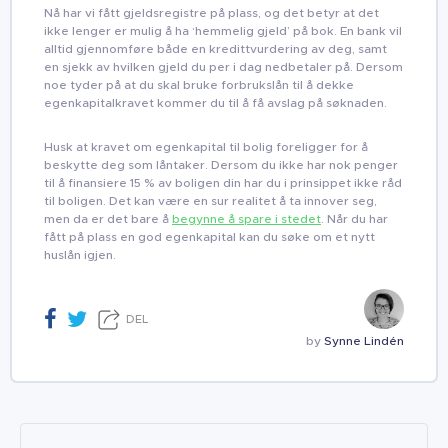
Nå har vi fått gjeldsregistre på plass, og det betyr at det
ikke lenger er mulig å ha ‘hemmelig gjeld’ på bok. En bank vil
alltid gjennomføre både en kredittvurdering av deg, samt
en sjekk av hvilken gjeld du per i dag nedbetaler på. Dersom
noe tyder på at du skal bruke forbrukslån til å dekke
egenkapitalkravet kommer du til å få avslag på søknaden.
Husk at kravet om egenkapital til bolig foreligger for å
beskytte deg som låntaker. Dersom du ikke har nok penger
til å finansiere 15 % av boligen din har du i prinsippet ikke råd
til boligen. Det kan være en sur realitet å ta innover seg,
men da er det bare å
begynne å spare i stedet
. Når du har
fått på plass en god egenkapital kan du søke om et nytt
huslån igjen.
DEL
by
Synne Lindén