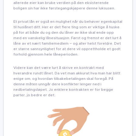
allerede eier kan bruke verdien på den eksisterende
boligen sin har ikke førstegangskjøpere denne luksusen.
Et privat lån er også en mulighet når du behøver egenkapital
til huslånet ditt. Her er det flere ting som er viktige å huske
på for at både du og den du låner av ikke skal ende opp
med en vanskelig lånesituasjon. Først og fremst er det lurt å
låne av et nært familiemedlem – og aller helst foreldre. Det
er større sannsynlighet for at dere vil opprettholde et godt
forhold gjennom hele låneperioden.
Videre kan det være lurt å skrive en kontrakt med
hverandre rundt lånet. Da vet man akkurat hva man har blitt
enige om, og hvordan tilbakebetalingen skal foregå. På
denne måten unngår dere konflikter lenger ned i
nedbetalingsløpet. Jo enklere kontrakten er for begge
parter, jo bedre er det.