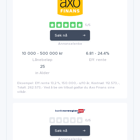
5/5
Søk nå
Annonselenke
10 000 - 500 000 kr
6.81 - 24.4%
Lånebeløp
Eff. rente
25
in Alder
Eksempel: Eff.rente 13,2 %, 150.000,- o/10 år, Kostnad: 112.573,-,
Totalt: 262.573,- Ved å be om tilbud godtar du Axo Finans sine
vilkår.
0/5
Søk nå
Annonselenke