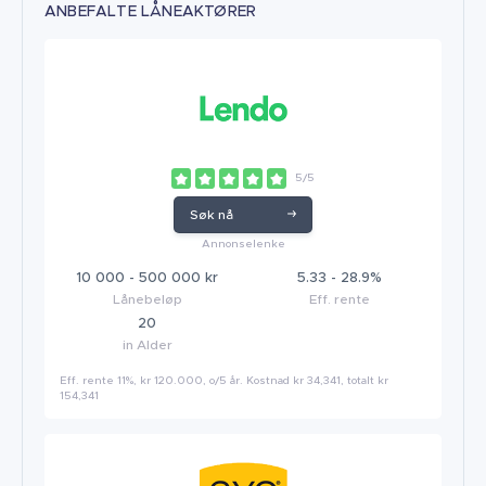
ANBEFALTE LÅNEAKTØRER
5/5
Søk nå
Annonselenke
10 000 - 500 000 kr
5.33 - 28.9%
Lånebeløp
Eff. rente
20
in Alder
Eff. rente 11%, kr 120.000, o/5 år. Kostnad kr 34,341, totalt kr
154,341