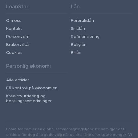
LoanStar
Lån
Om oss
Forbrukslån
Kontakt
Smålån
Personvern
Refinansiering
Brukervilkår
Boliglån
Cookies
Billån
Personlig økonomi
Alle artikler
Få kontroll på økonomien
Kredittvurdering og
betalingsanmerkninger
LoanStar.com er en global sammenligningstjeneste som gjør det
enklere for deg å ta gode valg når du skal låne eller spare penger. Vi