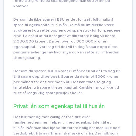
fordelaktig rente på sparepengene man setter inn på
kontoen.
Dersom du ikke sparer i BSU er det fortsatt fullt mulig å
spare til egenkapital til huslån. Da må du imidlertid være
strukturert og sette opp en god sparestruktur for pengene
dine. La oss si at du beregner at din første bolig vil koste
2.000.000 kroner. Da behøver du 300.000 kroner i
egenkapital. Hvor lang tid det vil ta deg å spare opp disse
pengene avhenger av hvor mye du kan sette av i måneden
til boligsparing.
Dersom du sparer 3000 kroner i måneden vil det ta deg 8.5
år å spare opp til beløpet. Sparer du derimot 5000 kroner
per måned tar det derimot 5 år. Det kan føles seigt og
langtekkelig å spare til egenkapital. Kanskje har du ikke tid
til et så langsiktig spareprosjekt heller.
Privat lån som egenkapital til huslån
Det blir mer og mer vanlig at foreldre eller
familiemedlemmer hjelper til med egenkapitalen til et
huslån. Når man skal kjøpe sin første bolig har man ikke noe
verdiobjekt å ta av når man skal søke om lån. Der folk som