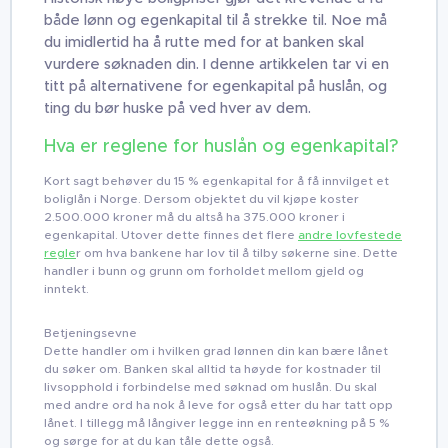
både lønn og egenkapital til å strekke til. Noe må
du imidlertid ha å rutte med for at banken skal
vurdere søknaden din. I denne artikkelen tar vi en
titt på alternativene for egenkapital på huslån, og
ting du bør huske på ved hver av dem.
Hva er reglene for huslån og egenkapital?
Kort sagt behøver du 15 % egenkapital for å få innvilget et
boliglån i Norge. Dersom objektet du vil kjøpe koster
2.500.000 kroner må du altså ha 375.000 kroner i
egenkapital. Utover dette finnes det flere
andre lovfestede
regle
r om hva bankene har lov til å tilby søkerne sine. Dette
handler i bunn og grunn om forholdet mellom gjeld og
inntekt.
Betjeningsevne
Dette handler om i hvilken grad lønnen din kan bære lånet
du søker om. Banken skal alltid ta høyde for kostnader til
livsopphold i forbindelse med søknad om huslån. Du skal
med andre ord ha nok å leve for også etter du har tatt opp
lånet. I tillegg må långiver legge inn en renteøkning på 5 %
og sørge for at du kan tåle dette også.