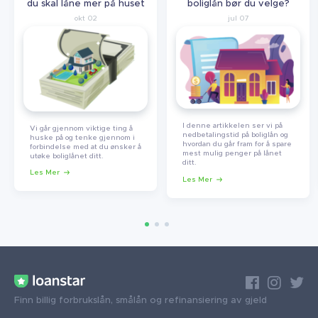
du skal låne mer på huset
boliglån bør du velge?
okt 02
jul 07
I denne artikkelen ser vi på
Vi går gjennom viktige ting å
nedbetalingstid på boliglån og
huske på og tenke gjennom i
hvordan du går fram for å spare
forbindelse med at du ønsker å
mest mulig penger på lånet
utøke boliglånet ditt.
ditt.
Les Mer
Les Mer
Finn billig forbrukslån, smålån og refinansiering av gjeld