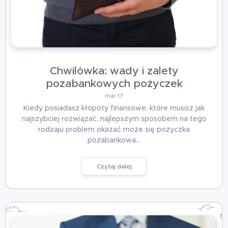
Chwilówka: wady i zalety
pozabankowych pożyczek
mar 17
Kiedy posiadasz kłopoty finansowe, które musisz jak
najszybciej rozwiązać, najlepszym sposobem na tego
rodzaju problem okazać może się pożyczka
pozabankowa…
Czytaj dalej