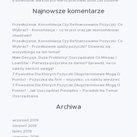
8 powodów, dla których warto pracować podczas studiów
Najnowsze komentarze
Przedłużenie, Konsolidacja Czy Refinansowanie Pożyczki: Co
Wybrać?
-
Konsolidacja – co to jest oraz jak skonsolidować
chwilówki?
Przedłużenie, Konsolidacja Czy Refinansowanie Pożyczki: Co
Wybrać?
-
Przedłużenie spłaty pożyczki? Dowiedz się
wszystkiego na ten temat!
Małe Decyzje, Duże Problemy! Oszczędzanie Co Miesiąc |
LoanStar
-
Pierwsza pożyczka za darmo? Sprawdź, na co
należy zwrócić uwagę!
7 Powodów Dla Których Pożyczki Długoterminowe Mogą Ci
Pomóc!
-
Pożyczka dla firm – wszystko, co należy wiedzieć
7 Powodów Dla Których Pożyczki Długoterminowe Mogą Ci
Pomóc!
-
Jak Oszczędzać Pieniądze – Poradnik Na Temat
Oszczędzania
Archiwa
wrzesień 2019
sierpień 2019
lipiec 2019
czerwiec 2019