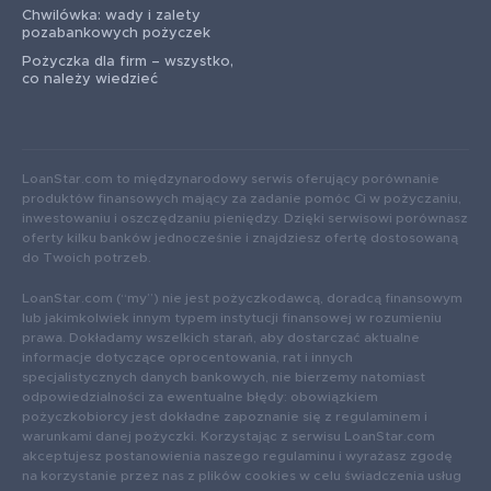
Chwilówka: wady i zalety
pozabankowych pożyczek
Pożyczka dla firm – wszystko,
co należy wiedzieć
LoanStar.com to międzynarodowy serwis oferujący porównanie
produktów finansowych mający za zadanie pomóc Ci w pożyczaniu,
inwestowaniu i oszczędzaniu pieniędzy. Dzięki serwisowi porównasz
oferty kilku banków jednocześnie i znajdziesz ofertę dostosowaną
do Twoich potrzeb.
LoanStar.com (“my”) nie jest pożyczkodawcą, doradcą finansowym
lub jakimkolwiek innym typem instytucji finansowej w rozumieniu
prawa. Dokładamy wszelkich starań, aby dostarczać aktualne
informacje dotyczące oprocentowania, rat i innych
specjalistycznych danych bankowych, nie bierzemy natomiast
odpowiedzialności za ewentualne błędy: obowiązkiem
pożyczkobiorcy jest dokładne zapoznanie się z regulaminem i
warunkami danej pożyczki. Korzystając z serwisu LoanStar.com
akceptujesz postanowienia naszego regulaminu i wyrażasz zgodę
na korzystanie przez nas z plików cookies w celu świadczenia usług