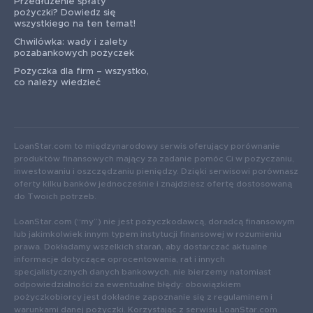
Przedłużenie spłaty
pożyczki? Dowiedz się
wszystkiego na ten temat!
Chwilówka: wady i zalety
pozabankowych pożyczek
Pożyczka dla firm – wszystko,
co należy wiedzieć
LoanStar.com to międzynarodowy serwis oferujący porównanie
produktów finansowych mający za zadanie pomóc Ci w pożyczaniu,
inwestowaniu i oszczędzaniu pieniędzy. Dzięki serwisowi porównasz
oferty kilku banków jednocześnie i znajdziesz ofertę dostosowaną
do Twoich potrzeb.
LoanStar.com (“my”) nie jest pożyczkodawcą, doradcą finansowym
lub jakimkolwiek innym typem instytucji finansowej w rozumieniu
prawa. Dokładamy wszelkich starań, aby dostarczać aktualne
informacje dotyczące oprocentowania, rat i innych
specjalistycznych danych bankowych, nie bierzemy natomiast
odpowiedzialności za ewentualne błędy: obowiązkiem
pożyczkobiorcy jest dokładne zapoznanie się z regulaminem i
warunkami danej pożyczki. Korzystając z serwisu LoanStar.com