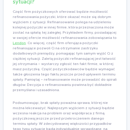
sytuacji?
Część firm pożyczkowych oferować będzie możliwość
refinansowania pożyczki, które okazać może się dobrym
wyjściem z sytuacji. Refinansowanie polega na udzieleniu
kolejnej pożyczki w innej firmie, która przeznaczona może
zostać na spłatę tej zaległej. Przykładem firmy, posiadającej
w swojej ofercie możliwość refinansowania zobowiązania to
Lendon
. Co więcej, część firm oferująca pożyczki
refinansujące pozwoli Ci na otrzymanie zastrzyku
dodatkowych pieniędzy, pomagając tym samym wyjść Ci z
ciężkiej sytuacji. Zaletą pożyczki refinansującej jest łatwość
jej otrzymania – wystarczy zgłosić ten fakt firmie, w której
masz pożyczkę. Część pożyczkodawców będzie wymagać
także głoszenia tego faktu jeszcze przed upływem terminu
spłaty. Pamiętaj – refinansowanie może prowadzić do spirali
długów. Decyzja o refinansowaniu powinna być dokładnie
przemyślana i uzasadniona.
Podsumowując, brak spłaty poważna sprawa, której nie
można lekceważyć. Najlepszym wyjściem z sytuacji będzie
wczesna reakcja na problem oraz współpraca z firmą
pożyczkową jeszcze przed przekroczeniem danego
terminu spłaty. W zdecydowanej większości przypadków
tego typu sytuacje będą indywidualnie sprawdzane, na