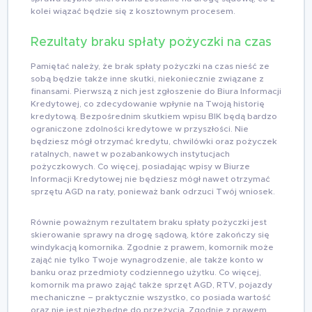
kolei wiązać będzie się z kosztownym procesem.
Rezultaty braku spłaty pożyczki na czas
Pamiętać należy, że brak spłaty pożyczki na czas nieść ze
sobą będzie także inne skutki, niekoniecznie związane z
finansami. Pierwszą z nich jest zgłoszenie do Biura Informacji
Kredytowej, co zdecydowanie wpłynie na Twoją historię
kredytową. Bezpośrednim skutkiem wpisu BIK będą bardzo
ograniczone zdolności kredytowe w przyszłości. Nie
będziesz mógł otrzymać kredytu, chwilówki oraz pożyczek
ratalnych, nawet w pozabankowych instytucjach
pożyczkowych. Co więcej, posiadając wpisy w Biurze
Informacji Kredytowej nie będziesz mógł nawet otrzymać
sprzętu AGD na raty, ponieważ bank odrzuci Twój wniosek.
Równie poważnym rezultatem braku spłaty pożyczki jest
skierowanie sprawy na drogę sądową, które zakończy się
windykacją komornika. Zgodnie z prawem, komornik może
zająć nie tylko Twoje wynagrodzenie, ale także konto w
banku oraz przedmioty codziennego użytku. Co więcej,
komornik ma prawo zająć także sprzęt AGD, RTV, pojazdy
mechaniczne – praktycznie wszystko, co posiada wartość
oraz nie jest niezbędne do przeżycia. Zgodnie z prawem,