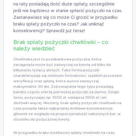
na raty posiadają dość duże opłaty, szczególnie
jeśli nie będziesz w stanie spłacić pożyczki na czas.
Zastanawiasz się co może Ci grozić w przypadku
braku spłaty pożyczki na czas? Jak uniknąć
konsekwencji? Sprawdź już teraz!
Brak spłaty pożyczki chwilówki – co
należy wiedzieć
Chwilówka jest to pozabankowa pożyczka, która
zaciągnięta może być zazwyczaj na kwotę od kilku do
kilkunastu tysięcy złotych. Taka forma pożyczki
charakteryzuje się minimum formalności, szybkim procesem
weryfikacji oraz spłatą, która wynosi zazwyczaj
maksymalnie 30 dni. Zobowiązania tego typu posiadają
bardzo często ofertę pierwszej pożyczki za darmo. Dzięki
temu, pożyczając np. 1000 zł, oddajesz 1000 zł i ani
złotówki więcej. Niestety, brak spłaty pożyczki chwilówki na
czas posiada także najbardziej dotkliwe konsekwencje,
głównie ze względu na proporcjonalność nałożonych kar, w
stosunku do pożyczonej kwoty.
W przypadku braku możliwości spłaty chwilówki na czas,