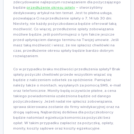
zdecydowanie najlepszym rozwiązaniem dla pożyczającego
będzie
przedłużenie okresu spłaty
– stworzyliśmy
dedykowany artykuł na ten temat. Jest to płatna usługa,
pozwalająca Ci na przedłużenie spłaty o 7, 14 lub 30 dni.
Niestety, nie każdy pożyczkodawca będzie oferował taką
możliwość. Co więcej, przedłużenie spłaty zobowiązania
możliwe będzie, jeśli poinformujesz o tym fakcie jeszcze
przed upłynięciem danego terminu na Twojej umowie. Jeśli
masz taką możliwość i wiesz, że nie spłacisz chwilówki na
czas, przedłużenie okresu spłaty będzie bardzo dobrym
rozwiązaniem.
Co w przypadku braku możliwości przedłużenia spłaty? Brak
spłaty pożyczki chwilówki przede wszystkim wiązać się
będzie z naliczeniem odsetek za opóźnienie. Pamiętać
należy także o monitach, wysyłanych za pomocą SMS, e-mail
oraz telefonicznie. Monity będą oczywiście płatne, a cena
takiego powiadomienia uzależniona będzie od danego
pożyczkodawcy. Jeżeli nadal nie spłacisz zobowiązania,
sprawa skierowana zostanie do firmy windykacyjnej oraz na
drogę sądową. Najbardziej dotkliwa dla pożyczkobiorcy
będzie natomiast egzekucja komornicza pożyczki bez
opłat. W takim przypadku zapłacisz za pożyczkę, opłaty,
monity, koszty sądowe oraz koszty egzekucyjne.