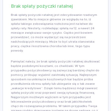
Brak spłaty pożyczki ratalnej
Brak spłaty pożyczki ratalnej jest zdecydowanie rzadszym
zjawiskiem. Ma to miejsce głównie ze względu na to, iż
spłata takiego zobowiązania rozłożona jest na łatwe do
spłaty raty. Niestety, rozkładając spłatę na 12, a nawet 24
miesiące zwiększasz swoje ryzyko. Ciężko jest bowiem
przewidzieć, co może wydarzyć się na przestrzeni
nadchodzących miesięcy. Może to być utrata stanowiska
pracy, ciężka i kosztowna choroba lub inne, tego typu
powody.
Pamiętać należy, że brak spłaty pożyczki ratalnej skutkować
będzie podobnymi kosztami, co chwilówki. W tym
przypadku pożyczkodawcy są zazwyczaj bardziej chętni do
pomocy, próbując wyjaśnić zaistniałą sytuację. Najlepszym
sposobem na uniknięcie kosztownych kar będzie próba
przedłużenia okresu spłaty lub ubieganie się o tak zwane
„wakacje kredytowe”. Dzięki temu będziesz mógł zawiesić
spłatę pożyczki oraz poprawić swoją sytuację finansową.
Najgorszym możliwym wyjściem w tym przypadku jest
lekceważenie pożyczkodawcy oraz brak jakichkolwiek
chęci do rozwiązania problemu. W takim przypadku Twoja
sprawa szybko skierowana zostanie na drogę sądową, co z