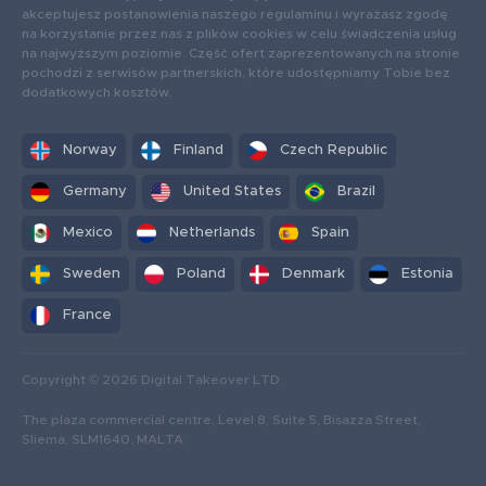
akceptujesz postanowienia naszego regulaminu i wyrażasz zgodę
na korzystanie przez nas z plików cookies w celu świadczenia usług
na najwyższym poziomie. Część ofert zaprezentowanych na stronie
pochodzi z serwisów partnerskich, które udostępniamy Tobie bez
dodatkowych kosztów.
Norway
Finland
Czech Republic
Germany
United States
Brazil
Mexico
Netherlands
Spain
Sweden
Poland
Denmark
Estonia
France
Copyright © 2026 Digital Takeover LTD
The plaza commercial centre, Level 8, Suite 5, Bisazza Street,
Sliema, SLM1640, MALTA