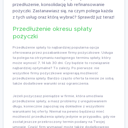
przedłużenie, konsolidację lub refinansowanie
pożyczki. Zastanawiasz się, na czym polega każda
z tych usług oraz którą wybrać? Sprawdź już teraz!
Przedłużenie okresu spłaty
pożyczki
Przedłużenie spłaty to najbardziej popularna opcja
oferowana przez pozabankowe firmy pożyczkowe. Usługa
ta polega na otrzymaniu następnego terminu spłaty, który
może wynosić 7, 14 lub 30 dni. Czy będzie to rozwiązanie
najbardziej optymalne? To zależy. Po pierwsze: nie
wszystkie firmy pożyczkowe wspierają możliwość
przedłużenia spłaty. Bardzo często oferta ta niesie ze sobą
także dodatkowe warunki oraz ograniczenia.
Jeżeli pożyczasz pieniądze w firmie, która umożliwia
przedłużenie spłaty, a masz problemy z uregulowaniem
długu, koniecznie zapoznaj się dokładnie z wszystkimi
warunkami tej oferty. Niemal na pewno będziesz mieć
możliwość przedłużenia spłaty jedynie w przypadku, gdy nie
został jeszcze przekroczony termin podany na Twojej
umowie. Część firm wymagać może także dodatkowego