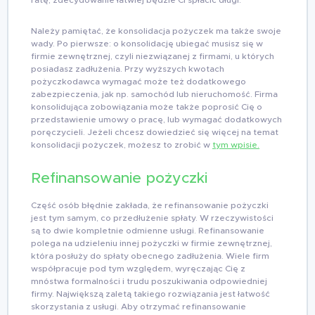
Należy pamiętać, że konsolidacja pożyczek ma także swoje
wady. Po pierwsze: o konsolidację ubiegać musisz się w
firmie zewnętrznej, czyli niezwiązanej z firmami, u których
posiadasz zadłużenia. Przy wyższych kwotach
pożyczkodawca wymagać może też dodatkowego
zabezpieczenia, jak np. samochód lub nieruchomość. Firma
konsolidująca zobowiązania może także poprosić Cię o
przedstawienie umowy o pracę, lub wymagać dodatkowych
poręczycieli. Jeżeli chcesz dowiedzieć się więcej na temat
konsolidacji pożyczek, możesz to zrobić w
tym wpisie.
Refinansowanie pożyczki
Część osób błędnie zakłada, że refinansowanie pożyczki
jest tym samym, co przedłużenie spłaty. W rzeczywistości
są to dwie kompletnie odmienne usługi. Refinansowanie
polega na udzieleniu innej pożyczki w firmie zewnętrznej,
która posłuży do spłaty obecnego zadłużenia. Wiele firm
współpracuje pod tym względem, wyręczając Cię z
mnóstwa formalności i trudu poszukiwania odpowiedniej
firmy. Największą zaletą takiego rozwiązania jest łatwość
skorzystania z usługi. Aby otrzymać refinansowanie