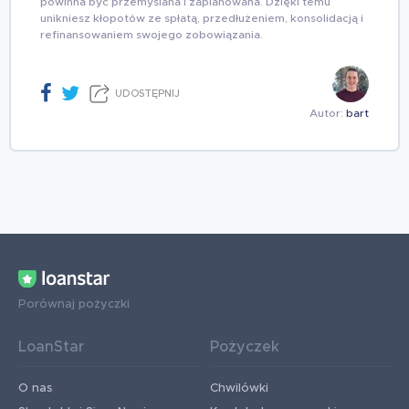
powinna być przemyślana i zaplanowana. Dzięki temu
unikniesz kłopotów ze spłatą, przedłużeniem, konsolidacją i
refinansowaniem swojego zobowiązania.
UDOSTĘPNIJ
Autor:
bart
Porównaj pożyczki
LoanStar
Pożyczek
O nas
Chwilówki