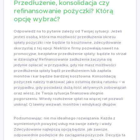
Przedłużenie, konsolidacja czy
refinansowanie pożyczki? Którą
opcję wybrać?
Odpowiedź na to pytanie zależy od Twojej sytuacji. Jeżeli
jesteś osobą, która ma możliwość przedłużenia okresu
spłaty pożyczki i nie będzie to kosztowne, zdecydowanie
skorzystaj z tej opcji. Niektóre firmy pozwalają nawet na
promocyjne, bezpłatne przedłużenie spłaty: będzie to strzał
w dziesiątkę! Refinansowanie zadłużenia zaczyna się
jedynie opłacać w przypadku, gdy nie masz możliwości
przedłużenia spłaty bądź przedłużeniem lub zapłata
monitów i kar będzie bardziej kosztowna. Konsolidację
pożyczek należy traktować jako ostatnią deskę ratunku – w
przypadku, gdy posiadasz dużą ilość aktywnych zobowiązań
oraz wiesz, że Twoja sytuacja finansowa ulegnie
pogorszeniu. Wtedy rozłożenie spłat na więcej rat pozwoli
uniknąć Ci lawiny wezwań, monitów i windykacji długów.
Podsumowując: nie ma idealnego rozwiązania. Każda z
wymienionych powyżej usług ma swoje zalety i wady.
Zdecydowanie najlepszą opcją będzie, jak zawsze,
odpowiednie podejście do zaciągania pożyczek. Decyzja ta