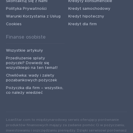
Skontaktuj Się z Nami
Kredyty konsumenckie
Polityka Prywatności
Kredyt samochodowy
Warunki Korzystania z Usług
Kredyt hipoteczny
Cookies
Kredyt dla firm
Finanse osobiste
Wszystkie artykuły
Przedłużenie spłaty
pożyczki? Dowiedz się
wszystkiego na ten temat!
Chwilówka: wady i zalety
pozabankowych pożyczek
Pożyczka dla firm – wszystko,
co należy wiedzieć
LoanStar.com to międzynarodowy serwis oferujący porównanie
produktów finansowych mający za zadanie pomóc Ci w pożyczaniu,
inwestowaniu i oszczędzaniu pieniędzy. Dzięki serwisowi porównasz