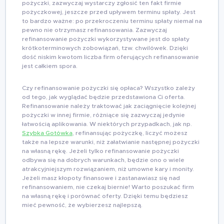
pożyczki, zazwyczaj wystarczy zgłosić ten fakt firmie
pożyczkowej, jeszcze przed upływem terminu spłaty. Jest
to bardzo ważne: po przekroczeniu terminu spłaty niemal na
pewno nie otrzymasz refinansowania. Zazwyczaj
refinansowanie pożyczki wykorzystywane jest do spłaty
krótkoterminowych zobowiązań, tzw. chwilówek. Dzięki
dość niskim kwotom liczba firm oferujących refinansowanie
jest całkiem spora.
Czy refinansowanie pożyczki się opłaca? Wszystko zależy
od tego, jak wyglądać będzie przedstawiona Ci oferta.
Refinansowanie należy traktować jak zaciągnięcie kolejnej
pożyczki w innej firmie, różniące się zazwyczaj jedynie
łatwością aplikowania. W niektórych przypadkach, jak np.
Szybka Gotówka
, refinansując pożyczkę, liczyć możesz
także na lepsze warunki, niż załatwianie następnej pożyczki
na własną rękę. Jeżeli tylko refinansowanie pożyczki
odbywa się na dobrych warunkach, będzie ono o wiele
atrakcyjniejszym rozwiązaniem, niż umowne kary i monity.
Jeżeli masz kłopoty finansowe i zastanawiasz się nad
refinansowaniem, nie czekaj biernie! Warto poszukać firm
na własną rękę i porównać oferty. Dzięki temu będziesz
mieć pewność, że wybierzesz najlepszą.