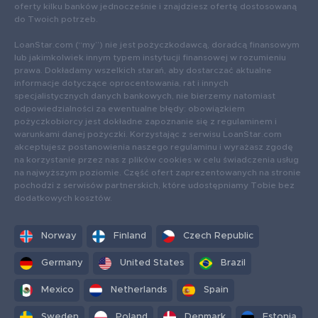
oferty kilku banków jednocześnie i znajdziesz ofertę dostosowaną
do Twoich potrzeb.
LoanStar.com (“my”) nie jest pożyczkodawcą, doradcą finansowym
lub jakimkolwiek innym typem instytucji finansowej w rozumieniu
prawa. Dokładamy wszelkich starań, aby dostarczać aktualne
informacje dotyczące oprocentowania, rat i innych
specjalistycznych danych bankowych, nie bierzemy natomiast
odpowiedzialności za ewentualne błędy: obowiązkiem
pożyczkobiorcy jest dokładne zapoznanie się z regulaminem i
warunkami danej pożyczki. Korzystając z serwisu LoanStar.com
akceptujesz postanowienia naszego regulaminu i wyrażasz zgodę
na korzystanie przez nas z plików cookies w celu świadczenia usług
na najwyższym poziomie. Część ofert zaprezentowanych na stronie
pochodzi z serwisów partnerskich, które udostępniamy Tobie bez
dodatkowych kosztów.
Norway
Finland
Czech Republic
Germany
United States
Brazil
Mexico
Netherlands
Spain
Sweden
Poland
Denmark
Estonia