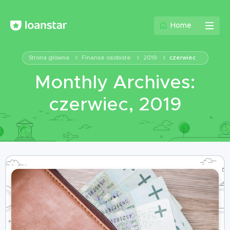
Home
Strona główna
Finanse osobiste
2019
czerwiec
Monthly Archives:
czerwiec, 2019