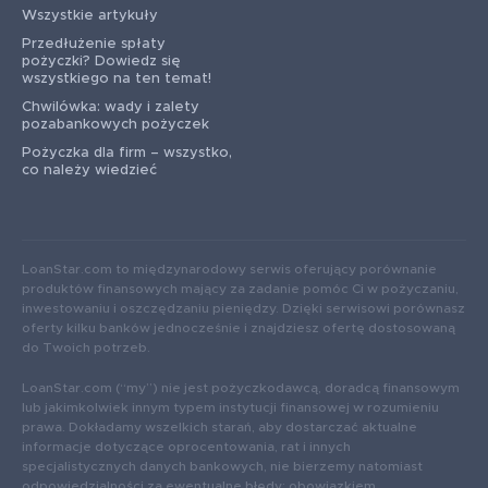
Wszystkie artykuły
Przedłużenie spłaty
pożyczki? Dowiedz się
wszystkiego na ten temat!
Chwilówka: wady i zalety
pozabankowych pożyczek
Pożyczka dla firm – wszystko,
co należy wiedzieć
LoanStar.com to międzynarodowy serwis oferujący porównanie
produktów finansowych mający za zadanie pomóc Ci w pożyczaniu,
inwestowaniu i oszczędzaniu pieniędzy. Dzięki serwisowi porównasz
oferty kilku banków jednocześnie i znajdziesz ofertę dostosowaną
do Twoich potrzeb.
LoanStar.com (“my”) nie jest pożyczkodawcą, doradcą finansowym
lub jakimkolwiek innym typem instytucji finansowej w rozumieniu
prawa. Dokładamy wszelkich starań, aby dostarczać aktualne
informacje dotyczące oprocentowania, rat i innych
specjalistycznych danych bankowych, nie bierzemy natomiast
odpowiedzialności za ewentualne błędy: obowiązkiem