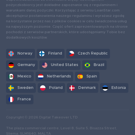
pożyczkobiorcy jest dokładne zapoznanie się z regulaminem i
warunkami danej pożyczki. Korzystając z serwisu LoanStar.com
akceptujesz postanowienia naszego regulaminu i wyrażasz zgodę
na korzystanie przez nas z plików cookies w celu świadczenia usług
na najwyższym poziomie. Część ofert zaprezentowanych na stronie
pochodzi z serwisów partnerskich, które udostępniamy Tobie bez
dodatkowych kosztów.
Norway
Finland
Czech Republic
Germany
United States
Brazil
Mexico
Netherlands
Spain
Sweden
Poland
Denmark
Estonia
France
Copyright © 2026 Digital Takeover LTD
The plaza commercial centre, Level 8, Suite 5, Bisazza Street,
Sliema, SLM1640, MALTA