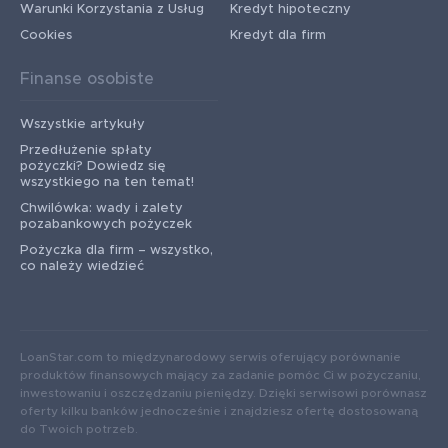
Warunki Korzystania z Usług
Kredyt hipoteczny
Cookies
Kredyt dla firm
Finanse osobiste
Wszystkie artykuły
Przedłużenie spłaty
pożyczki? Dowiedz się
wszystkiego na ten temat!
Chwilówka: wady i zalety
pozabankowych pożyczek
Pożyczka dla firm – wszystko,
co należy wiedzieć
LoanStar.com to międzynarodowy serwis oferujący porównanie
produktów finansowych mający za zadanie pomóc Ci w pożyczaniu,
inwestowaniu i oszczędzaniu pieniędzy. Dzięki serwisowi porównasz
oferty kilku banków jednocześnie i znajdziesz ofertę dostosowaną
do Twoich potrzeb.