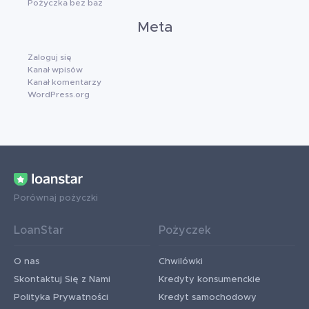
Pożyczka bez baz
Meta
Zaloguj się
Kanał wpisów
Kanał komentarzy
WordPress.org
Porównaj pożyczki
LoanStar
Pożyczek
O nas
Chwilówki
Skontaktuj Się z Nami
Kredyty konsumenckie
Polityka Prywatności
Kredyt samochodowy