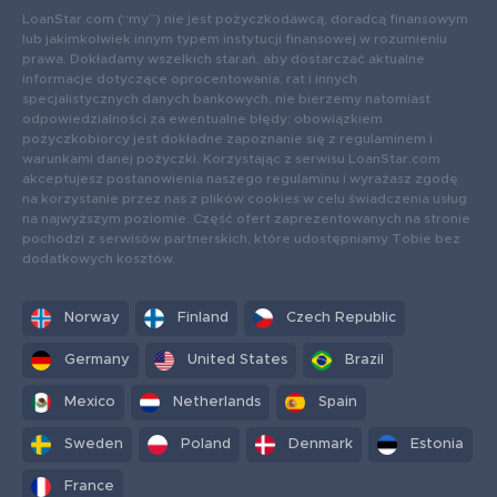
LoanStar.com (“my”) nie jest pożyczkodawcą, doradcą finansowym
lub jakimkolwiek innym typem instytucji finansowej w rozumieniu
prawa. Dokładamy wszelkich starań, aby dostarczać aktualne
informacje dotyczące oprocentowania, rat i innych
specjalistycznych danych bankowych, nie bierzemy natomiast
odpowiedzialności za ewentualne błędy: obowiązkiem
pożyczkobiorcy jest dokładne zapoznanie się z regulaminem i
warunkami danej pożyczki. Korzystając z serwisu LoanStar.com
akceptujesz postanowienia naszego regulaminu i wyrażasz zgodę
na korzystanie przez nas z plików cookies w celu świadczenia usług
na najwyższym poziomie. Część ofert zaprezentowanych na stronie
pochodzi z serwisów partnerskich, które udostępniamy Tobie bez
dodatkowych kosztów.
Norway
Finland
Czech Republic
Germany
United States
Brazil
Mexico
Netherlands
Spain
Sweden
Poland
Denmark
Estonia
France