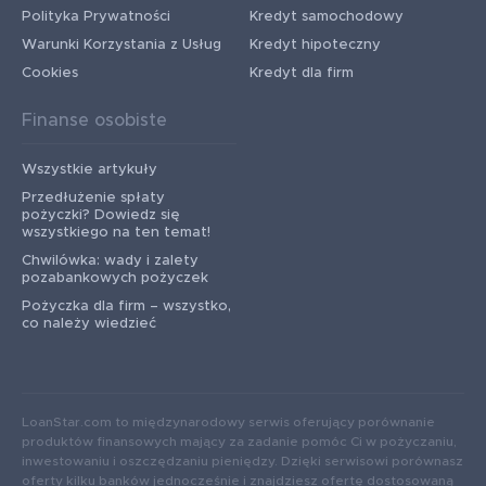
Polityka Prywatności
Kredyt samochodowy
Warunki Korzystania z Usług
Kredyt hipoteczny
Cookies
Kredyt dla firm
Finanse osobiste
Wszystkie artykuły
Przedłużenie spłaty
pożyczki? Dowiedz się
wszystkiego na ten temat!
Chwilówka: wady i zalety
pozabankowych pożyczek
Pożyczka dla firm – wszystko,
co należy wiedzieć
LoanStar.com to międzynarodowy serwis oferujący porównanie
produktów finansowych mający za zadanie pomóc Ci w pożyczaniu,
inwestowaniu i oszczędzaniu pieniędzy. Dzięki serwisowi porównasz
oferty kilku banków jednocześnie i znajdziesz ofertę dostosowaną