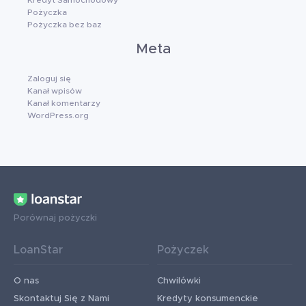
Pożyczka
Pożyczka bez baz
Meta
Zaloguj się
Kanał wpisów
Kanał komentarzy
WordPress.org
Porównaj pożyczki
LoanStar
Pożyczek
O nas
Chwilówki
Skontaktuj Się z Nami
Kredyty konsumenckie