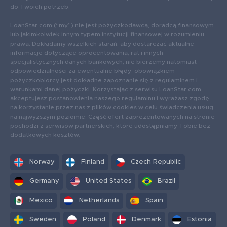
do Twoich potrzeb.
LoanStar.com (“my”) nie jest pożyczkodawcą, doradcą finansowym
lub jakimkolwiek innym typem instytucji finansowej w rozumieniu
prawa. Dokładamy wszelkich starań, aby dostarczać aktualne
informacje dotyczące oprocentowania, rat i innych
specjalistycznych danych bankowych, nie bierzemy natomiast
odpowiedzialności za ewentualne błędy: obowiązkiem
pożyczkobiorcy jest dokładne zapoznanie się z regulaminem i
warunkami danej pożyczki. Korzystając z serwisu LoanStar.com
akceptujesz postanowienia naszego regulaminu i wyrażasz zgodę
na korzystanie przez nas z plików cookies w celu świadczenia usług
na najwyższym poziomie. Część ofert zaprezentowanych na stronie
pochodzi z serwisów partnerskich, które udostępniamy Tobie bez
dodatkowych kosztów.
Norway
Finland
Czech Republic
Germany
United States
Brazil
Mexico
Netherlands
Spain
Sweden
Poland
Denmark
Estonia