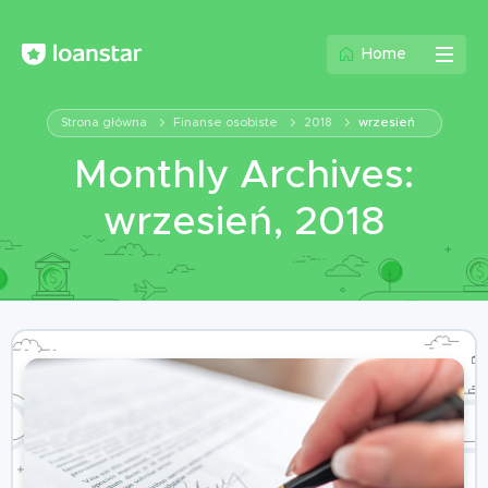
Home
Strona główna
Finanse osobiste
2018
wrzesień
Monthly Archives:
wrzesień, 2018