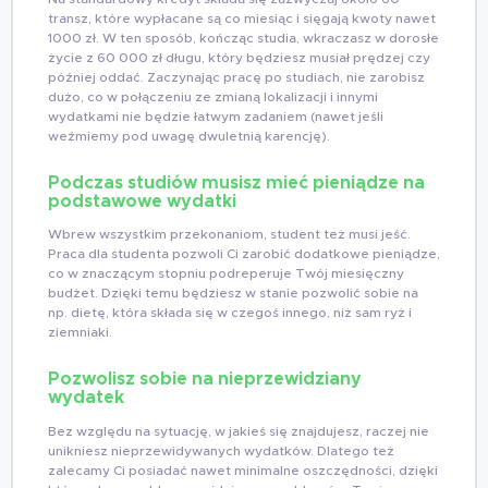
transz, które wypłacane są co miesiąc i sięgają kwoty nawet
1000 zł. W ten sposób, kończąc studia, wkraczasz w dorosłe
życie z 60 000 zł długu, który będziesz musiał prędzej czy
później oddać. Zaczynając pracę po studiach, nie zarobisz
dużo, co w połączeniu ze zmianą lokalizacji i innymi
wydatkami nie będzie łatwym zadaniem (nawet jeśli
weźmiemy pod uwagę dwuletnią karencję).
Podczas studiów musisz mieć pieniądze na
podstawowe wydatki
Wbrew wszystkim przekonaniom, student też musi jeść.
Praca dla studenta pozwoli Ci zarobić dodatkowe pieniądze,
co w znaczącym stopniu podreperuje Twój miesięczny
budżet. Dzięki temu będziesz w stanie pozwolić sobie na
np. dietę, która składa się w czegoś innego, niż sam ryż i
ziemniaki.
Pozwolisz sobie na nieprzewidziany
wydatek
Bez względu na sytuację, w jakieś się znajdujesz, raczej nie
unikniesz nieprzewidywanych wydatków. Dlatego też
zalecamy Ci posiadać nawet minimalne oszczędności, dzięki