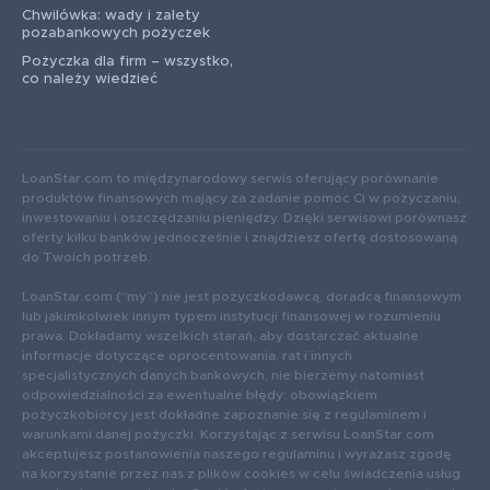
Chwilówka: wady i zalety
pozabankowych pożyczek
Pożyczka dla firm – wszystko,
co należy wiedzieć
LoanStar.com to międzynarodowy serwis oferujący porównanie
produktów finansowych mający za zadanie pomóc Ci w pożyczaniu,
inwestowaniu i oszczędzaniu pieniędzy. Dzięki serwisowi porównasz
oferty kilku banków jednocześnie i znajdziesz ofertę dostosowaną
do Twoich potrzeb.
LoanStar.com (“my”) nie jest pożyczkodawcą, doradcą finansowym
lub jakimkolwiek innym typem instytucji finansowej w rozumieniu
prawa. Dokładamy wszelkich starań, aby dostarczać aktualne
informacje dotyczące oprocentowania, rat i innych
specjalistycznych danych bankowych, nie bierzemy natomiast
odpowiedzialności za ewentualne błędy: obowiązkiem
pożyczkobiorcy jest dokładne zapoznanie się z regulaminem i
warunkami danej pożyczki. Korzystając z serwisu LoanStar.com
akceptujesz postanowienia naszego regulaminu i wyrażasz zgodę
na korzystanie przez nas z plików cookies w celu świadczenia usług