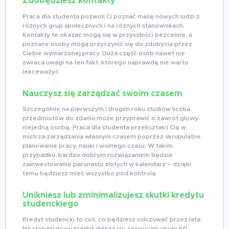
Zdobędziesz kontakty
Praca dla studenta pozwoli Ci poznać masę nowych ludzi z
różnych grup społecznych i na różnych stanowiskach.
Kontakty te okazać mogą się w przyszłości bezcenne, a
poznane osoby mogą przyczynić się do zdobycia przez
Ciebie wymarzonej pracy. Duża część osób nawet nie
zwraca uwagi na ten fakt, którego naprawdę nie warto
lekceważyć.
Nauczysz się zarządzać swoim czasem
Szczególnie na pierwszym i drugim roku studiów liczba
przedmiotów do zdania może przyprawić o zawrót głowy
niejedną osobę. Praca dla studenta przekształci Cię w
mistrza zarządzania własnym czasem poprzez skrupulatne
planowanie pracy, nauki i wolnego czasu. W takim
przypadku, bardzo dobrym rozwiązaniem będzie
zainwestowanie parunastu złotych w kalendarz – dzięki
temu będziesz mieć wszystko pod kontrolą.
Unikniesz lub zminimalizujesz skutki kredytu
studenckiego
Kredyt studencki to coś, co będziesz odczuwać przez lata.
Na standardowy kredyt składa się zazwyczaj około 60