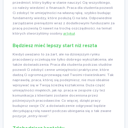
przedmiot, który byłby w stanie nauczyć Cię wszystkiego,
co należy wiedzieć o finansach. Praca dla studenta pozwoli
Ci zdobyć te umiejętności na własną rękę, szybko budując
fundamenty wiedzy, które posłużą Ci na lata. Odpowiednie
zarządzanie pieniędzmi wraz z dodatkowymi funduszami za
pracę pozwolą Ci nawet na trochę oszczędności, na temat
których stworzyliśmy osobny
artykuł
.
Będziesz mieć lepszy start niż reszta
Kiedyś uważano to za żart, ale na dzisiejszym rynku
pracodawcy oczekują nie tylko dobrego wykształcenia, ale
także doświadczenia. Praca dla studenta podczas studiów
pozwoli Ci zdobyć cenne umiejętności praktyczne, które
dadzą Ci ogromną przewagę nad Twoimi rówieśnikami. Tak
naprawdę, praca, której się podejmiesz, nie musi idealnie
wpisywać się w Twoją ścieżkę kształcenia. Duża część
umiejętności miękkich, jak np. praca w zespole czy też
komunikacja z klientami zostanie doceniona przez
późniejszych pracodawców. Co więcej, dzięki pracy
budujesz swoje CV, a doświadczenie odgrywać będzie
decydującą rolę nawet podczas ubiegania się o tak zwane
pozycje „entry-level”.