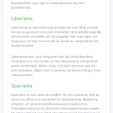
diskutera hur varje typ av ränta påverkar dig som
privatperson.
Låneränta
Låneräntan är den ränta man betalar när man lånar pengar.
Det är en generell term som innefattar ränta på alla slags lån
såsom bolån, privatlån och företagslån. När man väljer att
finansiera ett köp med ett lån är räntan en viktig faktor för
lånekostnaden.
Låneräntan kan vara rörlig eller fast. En rörlig låneränta
förändras över tid medan en fast låneränta är oförändrad
under avtalstiden. Både rörlig- och fast ränta har sina för-
och nackdelar, något som vi kommer att beröra längre fram
i denna artikel.
Sparränta
Sparränta är den ränta du erhåller för ditt sparande. Det är
dock inte alltid som sparandet är räntebärande. Bankerna
erbjuder ett antal ändamålsanpassade bankkonton.
Transaktionskontot är det konto som bankerna kan koppla
till ett kreditkort som VISA eller MasterCard. Fördelen med