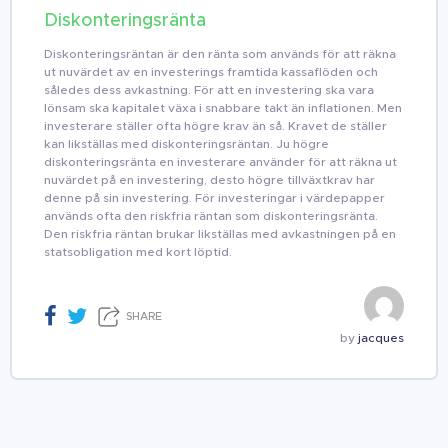
Diskonteringsränta
Diskonteringsräntan är den ränta som används för att räkna
ut nuvärdet av en investerings framtida kassaflöden och
således dess avkastning. För att en investering ska vara
lönsam ska kapitalet växa i snabbare takt än inflationen. Men
investerare ställer ofta högre krav än så. Kravet de ställer
kan likställas med diskonteringsräntan. Ju högre
diskonteringsränta en investerare använder för att räkna ut
nuvärdet på en investering, desto högre tillväxtkrav har
denne på sin investering. För investeringar i värdepapper
används ofta den riskfria räntan som diskonteringsränta.
Den riskfria räntan brukar likställas med avkastningen på en
statsobligation med kort löptid.
SHARE
by
jacques