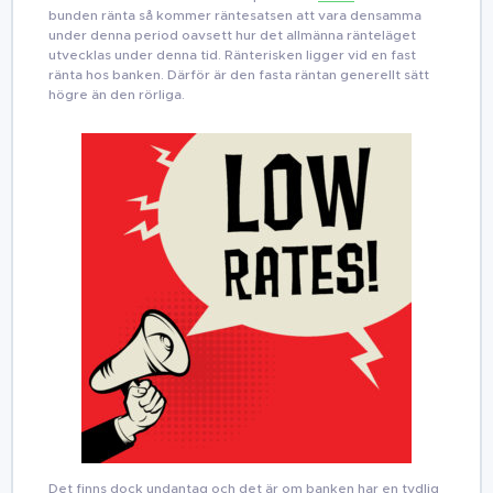
bunden ränta så kommer räntesatsen att vara densamma
under denna period oavsett hur det allmänna ränteläget
utvecklas under denna tid. Ränterisken ligger vid en fast
ränta hos banken. Därför är den fasta räntan generellt sätt
högre än den rörliga.
Det finns dock undantag och det är om banken har en tydlig