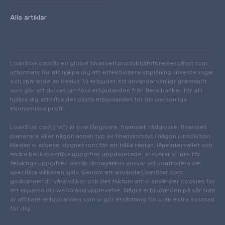
Alla artiklar
LoanStar.com är en global finansiell produktjämförelsestjänst som
utformats för att hjälpa dig att effektivisera upplåning, investeringar
och sparande av beslut. Vi erbjuder ett användarvänligt gränssnitt
som gör att du kan jämföra erbjudanden från flera banker för att
hjälpa dig att hitta det bästa erbjudandet för din personliga
ekonomiska profil.
LoanStar.com ("vi") är inte långivare, finansiell rådgivare, finansiell
planerare eller någon annan typ av finansinstitut i någon jurisdiktion.
Medan vi arbetar dygnet runt för att hålla räntan, låneintervallet och
andra bankspecifika uppgifter uppdaterade, ansvarar vi inte för
felaktiga uppgifter: det är låntagarens ansvar att kontrollera de
specifika villkoren själv. Genom att använda LoanStar.com
godkänner du våra villkor och det faktum att vi använder cookies för
att anpassa din webbläsarupplevelse. Några erbjudanden på vår sida
är affiliate-erbjudanden som vi gör ersättning för utan extra kostnad
för dig.