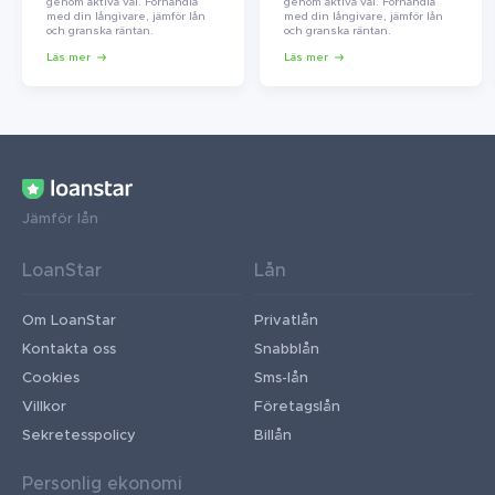
genom aktiva val. Förhandla
genom aktiva val. Förhandla
med din långivare, jämför lån
med din långivare, jämför lån
och granska räntan.
och granska räntan.
Läs mer
Läs mer
Jämför lån
LoanStar
Lån
Om LoanStar
Privatlån
Kontakta oss
Snabblån
Cookies
Sms-lån
Villkor
Företagslån
Sekretesspolicy
Billån
Personlig ekonomi