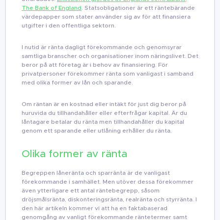
The Bank of England
. Statsobligationer är ett räntebärande
värdepapper som stater använder sig av för att finansiera
utgifter i den offentliga sektorn.
I nutid är ränta dagligt förekommande och genomsyrar
samtliga branscher och organisationer inom näringslivet. Det
beror på att företag är i behov av finansiering. För
privatpersoner förekommer ränta som vanligast i samband
med olika former av lån och sparande.
Om räntan är en kostnad eller intäkt för just dig beror på
huruvida du tillhandahåller eller efterfrågar kapital. Är du
låntagare betalar du ränta men tillhandahåller du kapital
genom ett sparande eller utlåning erhåller du ränta.
Olika former av ränta
Begreppen låneränta och sparränta är de vanligast
förekommande i samhället. Men utöver dessa förekommer
även ytterligare ett antal räntebegrepp, såsom
dröjsmålsränta, diskonteringsränta, realränta och styrränta. I
den här artikeln kommer vi att ha en faktabaserad
genomgång av vanligt förekommande räntetermer samt