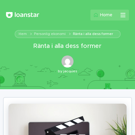
Home
Hem
Personlig ekonomi
Ränta i alla dess former
Ränta i alla dess former
by
jacques