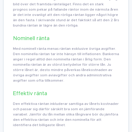
bild över det framtida ränteläget. Finns det en stark
prognos som pekar på fallande räntor inom de närmsta åren
är det inte ovanligt att den rörliga räntan ligger något högre
än den fasta. I skrivande stund är det faktiskt så att den 2 års
bundna räntan är lägre än den rörliga.
Nominell ränta
Med nominell ränta menas räntan exklusive övriga avgifter.
Den nominella räntan tar inte hänsyn till inflationen. Bankerna
anger i regel alltid den nominella räntan i årlig form. Den
nominella räntan är av störst betydelse för större lån. Ju
större lånet är, desto mindre påverkas lånekostnaden av
övriga avgifter som aviavgifter och andra administrativa
avgifter som ofta tillkommer.
Effektiv ränta
Den effektiva räntan inkluderar samtliga av lånets kostnader
och passar sig därför särskilt bra som en jämförande
variabel. Jämför du lån mellan olika långivare bör du jämföra
den effektiva räntan och inte den nominella för att
identifiera det billigaste lånet.