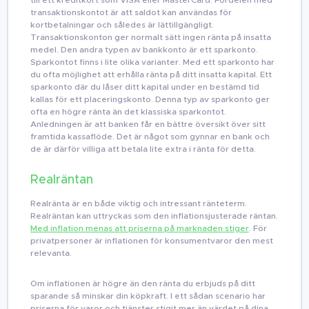
transaktionskontot är att saldot kan användas för
kortbetalningar och således är lättillgängligt.
Transaktionskonton ger normalt sätt ingen ränta på insatta
medel. Den andra typen av bankkonto är ett sparkonto.
Sparkontot finns i lite olika varianter. Med ett sparkonto har
du ofta möjlighet att erhålla ränta på ditt insatta kapital. Ett
sparkonto där du låser ditt kapital under en bestämd tid
kallas för ett placeringskonto. Denna typ av sparkonto ger
ofta en högre ränta än det klassiska sparkontot.
Anledningen är att banken får en bättre översikt över sitt
framtida kassaflöde. Det är något som gynnar en bank och
de är därför villiga att betala lite extra i ränta för detta.
Realräntan
Realränta är en både viktig och intressant ränteterm.
Realräntan kan uttryckas som den inflationsjusterade räntan.
Med inflation menas att priserna på marknaden stiger
. För
privatpersoner är inflationen för konsumentvaror den mest
relevanta.
Om inflationen är högre än den ränta du erbjuds på ditt
sparande så minskar din köpkraft. I ett sådan scenario har
priserna för varor och tjänster stigit mer än värdet på dina