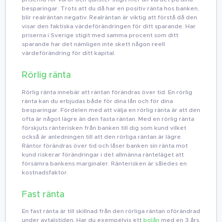
besparingar. Trots att du då har en positiv ränta hos banken,
blir realräntan negativ. Realräntan är viktig att förstå då den
visar den faktiska värdeförändringen för ditt sparande. Har
priserna i Sverige stigit med samma procent som ditt
sparande har det nämligen inte skett någon reell
värdeförändring för ditt kapital.
Rörlig ränta
Rörlig ränta innebär att räntan förändras över tid. En rörlig
ränta kan du erbjudas både för dina lån och för dina
besparingar. Fördelen med att välja en rörlig ränta är att den
ofta är något lägre än den fasta räntan. Med en rörlig ränta
förskjuts ränterisken från banken till dig som kund vilket
också är anledningen till att den rörliga räntan är lägre.
Räntor förändras över tid och låser banken sin ränta mot
kund riskerar förändringar i det allmänna ränteläget att
försämra bankens marginaler. Ränterisken är således en
kostnadsfaktor.
Fast ränta
En fast ränta är till skillnad från den rörliga räntan oförändrad
under avtalstiden. Har du exempelvis ett
bolån
med en 3 års