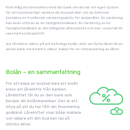
Kom ihåg att kontrollera med din bank om de har ett eget system
för att kontinuerligt värdera din bostad eller om du behöver
kontakta en fristående värderingsaktör för ändamålet. En värdering
kan även utföras av en fastighetsmäklare. En värdering av en
fastighetsmäklare är det billigaste alternativet och kan i vissa fall till
vara helt kostnadsfritt.
Att få bättre villkor på ett befintligt bolån, eller att flytta lånet till en
annan bank med bättre villkor, kallas för en refinansiering av lånet.
Bolån – en sammanfattning
För att köpa en bostad med ett bolån
krävs ett lånelöfte från banken.
Lånelöftet får du av den bank som
beviljar din bolåneansökan. Det är ett
intyg på att du har fått din finansiering
godkänd. Lånelöftet visar både mäklare
och säljare att ditt bud kan tas på
största allvar.