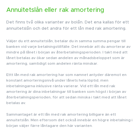
Annuitetslån eller rak amortering
Det finns två olika varianter av bolån. Det ena kallas för ett
annuitetslån och det andra för ett lån med rak amortering.
Väljer du ett annuitetslån, betalar du in samma summa pengar till
banken vid varje betalningstillfälle. Det innebär att du amorterar av
mindre på lånet i början av återbetalningsperioden. I takt med att
lånet betalas av ökar sedan andelen av månadsbeloppet som är
amortering, samtidigt som andelen ränta minskar.
Ettt lån med rak amortering har som namnet antyder däremot en
konstant amorteringsnivå under lånets hela löptid, men
inbetalningarna inklusive ränta varierar. Vid ett lån med rak
amortering är dina inbetalningar till banken som högst i början av
återbetalningsperioden, för att sedan minska i takt med att lånet
betalas av.
Sammantaget är ett lån med rak amortering billigare än ett
annuitetslån. Men eftersom det också innebär en högre inbetalning i
början väljer färre låntagare den här varianten.