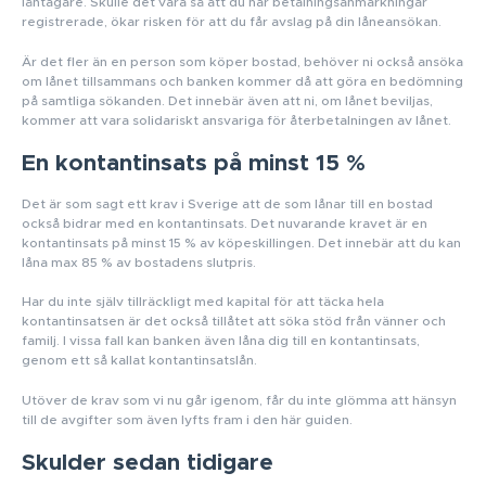
låntagare. Skulle det vara så att du har betalningsanmärkningar
registrerade, ökar risken för att du får avslag på din låneansökan.
Är det fler än en person som köper bostad, behöver ni också ansöka
om lånet tillsammans och banken kommer då att göra en bedömning
på samtliga sökanden. Det innebär även att ni, om lånet beviljas,
kommer att vara solidariskt ansvariga för återbetalningen av lånet.
En kontantinsats på minst 15 %
Det är som sagt ett krav i Sverige att de som lånar till en bostad
också bidrar med en kontantinsats. Det nuvarande kravet är en
kontantinsats på minst 15 % av köpeskillingen. Det innebär att du kan
låna max 85 % av bostadens slutpris.
Har du inte själv tillräckligt med kapital för att täcka hela
kontantinsatsen är det också tillåtet att söka stöd från vänner och
familj. I vissa fall kan banken även låna dig till en kontantinsats,
genom ett så kallat kontantinsatslån.
Utöver de krav som vi nu går igenom, får du inte glömma att hänsyn
till de avgifter som även lyfts fram i den här guiden.
Skulder sedan tidigare