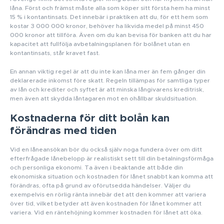
låna. Först och främst måste alla som köper sitt första hem ha minst
15 % i kontantinsats. Det innebär i praktiken att du, för ett hem som
kostar 3 000 000 kronor, behöver ha likvida medel på minst 450
000 kronor att tillföra. Även om du kan bevisa för banken att du har
kapacitet att fullfölja avbetalningsplanen för bolånet utan en
kontantinsats, står kravet fast.
En annan viktig regel är att du inte kan låna mer än fem gånger din
deklarerade inkomst före skatt. Regeln tillämpas för samtliga typer
av lån och krediter och syftet är att minska långivarens kreditrisk,
men även att skydda låntagaren mot en ohållbar skuldsituation.
Kostnaderna för ditt bolån kan
förändras med tiden
Vid en låneansökan bör du också själv noga fundera över om ditt
efterfrågade lånebelopp är realistiskt sett till din betalningsförmåga
och personliga ekonomi. Ta även i beaktande att både din
ekonomiska situation och kostnaden för lånet snabbt kan komma att
förändras, ofta på grund av oförutsedda händelser. Väljer du
exempelvis en rörlig ränta innebär det att den kommer att variera
över tid, vilket betyder att även kostnaden för lånet kommer att
variera. Vid en räntehöjning kommer kostnaden för lånet att öka.