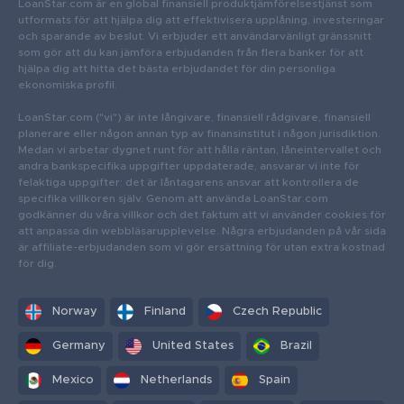
LoanStar.com är en global finansiell produktjämförelsestjänst som
utformats för att hjälpa dig att effektivisera upplåning, investeringar
och sparande av beslut. Vi erbjuder ett användarvänligt gränssnitt
som gör att du kan jämföra erbjudanden från flera banker för att
hjälpa dig att hitta det bästa erbjudandet för din personliga
ekonomiska profil.
LoanStar.com ("vi") är inte långivare, finansiell rådgivare, finansiell
planerare eller någon annan typ av finansinstitut i någon jurisdiktion.
Medan vi arbetar dygnet runt för att hålla räntan, låneintervallet och
andra bankspecifika uppgifter uppdaterade, ansvarar vi inte för
felaktiga uppgifter: det är låntagarens ansvar att kontrollera de
specifika villkoren själv. Genom att använda LoanStar.com
godkänner du våra villkor och det faktum att vi använder cookies för
att anpassa din webbläsarupplevelse. Några erbjudanden på vår sida
är affiliate-erbjudanden som vi gör ersättning för utan extra kostnad
för dig.
Norway
Finland
Czech Republic
Germany
United States
Brazil
Mexico
Netherlands
Spain