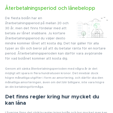
Återbetalningsperiod och lånebelopp
De flesta bolån har en
återbetalningsperiod på mellan 20 och
30 år, men det finns fördelar med att
betala av lånet snabbare. Ju kortare
återbetalningsperiod du väljer desto
mindre kommer lånet att kosta dig. Det här gäller för alla
typer av lån och beror på att du betalar ränta för en kortare
period. Återbetalningsperioden kan därför vara avgörande
för vad bolånet kommer att kosta dig.
Genom att sänka återbetalningsperioden med några år är det
möjligt att spara in flera hundratusen kronor. Det innebär dock
högre månatliga utgifter i form av amortering, och därför ska den
månatliga amorteringen, även om det blir billigare, inte vara högre
än din betalningsförmåga.
Det finns regler kring hur mycket du
kan låna
I Sverige finns det strikta regler kring bolån och hur mycket man kan