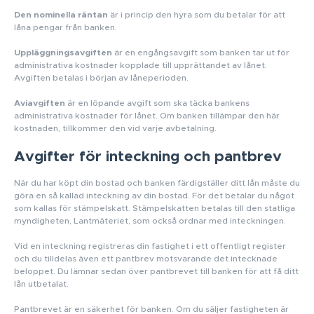
Den nominella räntan
är i princip den hyra som du betalar för att
låna pengar från banken.
Uppläggningsavgiften
är en engångsavgift som banken tar ut för
administrativa kostnader kopplade till upprättandet av lånet.
Avgiften betalas i början av låneperioden.
Aviavgiften
är en löpande avgift som ska täcka bankens
administrativa kostnader för lånet. Om banken tillämpar den här
kostnaden, tillkommer den vid varje avbetalning.
Avgifter för inteckning och pantbrev
När du har köpt din bostad och banken färdigställer ditt lån måste du
göra en så kallad inteckning av din bostad. För det betalar du något
som kallas för stämpelskatt. Stämpelskatten betalas till den statliga
myndigheten, Lantmäteriet, som också ordnar med inteckningen.
Vid en inteckning registreras din fastighet i ett offentligt register
och du tilldelas även ett pantbrev motsvarande det intecknade
beloppet. Du lämnar sedan över pantbrevet till banken för att få ditt
lån utbetalat.
Pantbrevet är en säkerhet för banken. Om du säljer fastigheten är