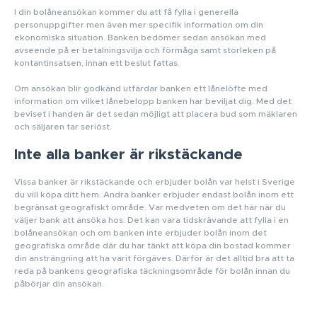
I din bolåneansökan kommer du att få fylla i generella
personuppgifter men även mer specifik information om din
ekonomiska situation. Banken bedömer sedan ansökan med
avseende på er betalningsvilja och förmåga samt storleken på
kontantinsatsen, innan ett beslut fattas.
Om ansökan blir godkänd utfärdar banken ett lånelöfte med
information om vilket lånebelopp banken har beviljat dig. Med det
beviset i handen är det sedan möjligt att placera bud som mäklaren
och säljaren tar seriöst.
Inte alla banker är rikstäckande
Vissa banker är rikstäckande och erbjuder bolån var helst i Sverige
du vill köpa ditt hem. Andra banker erbjuder endast bolån inom ett
begränsat geografiskt område. Var medveten om det här när du
väljer bank att ansöka hos. Det kan vara tidskrävande att fylla i en
bolåneansökan och om banken inte erbjuder bolån inom det
geografiska område där du har tänkt att köpa din bostad kommer
din ansträngning att ha varit förgäves. Därför är det alltid bra att ta
reda på bankens geografiska täckningsområde för bolån innan du
påbörjar din ansökan.