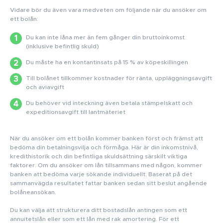
Vidare bör du även vara medveten om följande när du ansöker om
ett bolån:
Du kan inte låna mer än fem gånger din bruttoinkomst
(inklusive befintlig skuld)
Du måste ha en kontantinsats på 15 % av köpeskillingen
Till bolånet tillkommer kostnader för ränta, uppläggningsavgift
och aviavgift
Du behöver vid inteckning även betala stämpelskatt och
expeditionsavgift till lantmäteriet
När du ansöker om ett bolån kommer banken först och främst att
bedöma din betalningsvilja och förmåga. Här är din inkomstnivå,
kredithistorik och din befintliga skuldsättning särskilt viktiga
faktorer. Om du ansöker om lån tillsammans med någon, kommer
banken att bedöma varje sökande individuellt. Baserat på det
sammanvägda resultatet fattar banken sedan sitt beslut angående
bolåneansökan.
Du kan välja att strukturera ditt bostadslån antingen som ett
annuitetslån eller som ett lån med rak amortering. För ett