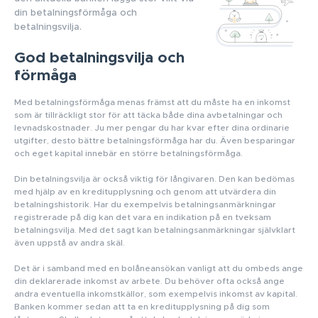
din betalningsförmåga och
betalningsvilja.
God betalningsvilja och
förmåga
Med betalningsförmåga menas främst att du måste ha en inkomst
som är tillräckligt stor för att täcka både dina avbetalningar och
levnadskostnader. Ju mer pengar du har kvar efter dina ordinarie
utgifter, desto bättre betalningsförmåga har du. Även besparingar
och eget kapital innebär en större betalningsförmåga.
Din betalningsvilja är också viktig för långivaren. Den kan bedömas
med hjälp av en kreditupplysning och genom att utvärdera din
betalningshistorik. Har du exempelvis betalningsanmärkningar
registrerade på dig kan det vara en indikation på en tveksam
betalningsvilja. Med det sagt kan betalningsanmärkningar självklart
även uppstå av andra skäl.
Det är i samband med en bolåneansökan vanligt att du ombeds ange
din deklarerade inkomst av arbete. Du behöver ofta också ange
andra eventuella inkomstkällor, som exempelvis inkomst av kapital.
Banken kommer sedan att ta en kreditupplysning på dig som