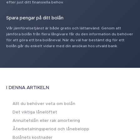
efter just ditt finansiella behov.
Spara pengar på ditt bolån
Vår jämförelsetjänst är både gratis och lättanvänd. Genom att
jämföra bolån från flera långivare får du den information du behöver
för att göra ett bra bolåneval. När du väl har bestämt dig för ett
bolån går du enkelt vidare med din ansökan hos utvald bank.
I DENNA ARTIKELN
Allt du behöver veta om bolån
Det viktiga lånelöftet
Annuitetslån eller rak amortering
Återbetalningsperiod och lånebelopp
Bolånets kostnader