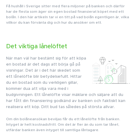
Få hushåll i Sverige sitter med flera miljoner på banken och därför
har de flesta som äger sin egen bostad finansierat köpet med ett
bolån. I den här artikeln tar vi en titt på vad bolån egentligen är, vilka
villkor du kan förvänta dig och hur du ansöker om ett.
Det viktiga lånelöftet
När man väl har bestämt sig för att köpa
en bostad är det dags att börja gå på
visningar. Det är i det här skedet som
ett lånelöfte blir betydelsefullt. Hittar
du en bostad som du verkligen gillar,
kommer dua att vilja vara med i
budgivningen. Ett lånelöfte visar mäklare och säljare att du
har fått din finansiering godkänd av banken och faktiskt kan
realisera ett köp. Ditt bud tas således på största allvar.
Om din bolåneansökan beviljas får du ett lånelöfte från banken.
Intyget är helt kostnadsfritt. Om det är fler än du som tar lånet,
utfärdar banken även intyget till samtliga låntagare.