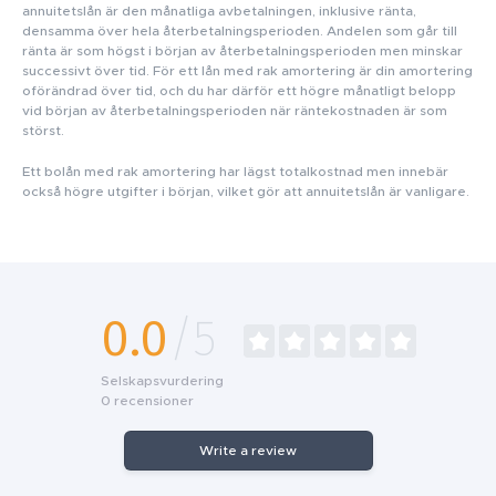
annuitetslån är den månatliga avbetalningen, inklusive ränta,
densamma över hela återbetalningsperioden. Andelen som går till
ränta är som högst i början av återbetalningsperioden men minskar
successivt över tid. För ett lån med rak amortering är din amortering
oförändrad över tid, och du har därför ett högre månatligt belopp
vid början av återbetalningsperioden när räntekostnaden är som
störst.
Ett bolån med rak amortering har lägst totalkostnad men innebär
också högre utgifter i början, vilket gör att annuitetslån är vanligare.
0.0
/5
Selskapsvurdering
0
recensioner
Write a review