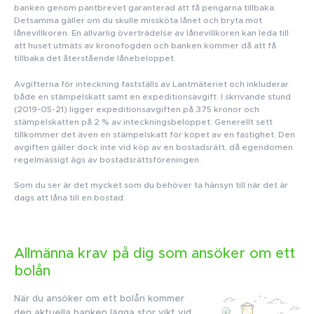
banken genom pantbrevet garanterad att få pengarna tillbaka.
Detsamma gäller om du skulle missköta lånet och bryta mot
lånevillkoren. En allvarlig överträdelse av lånevillkoren kan leda till
att huset utmäts av kronofogden och banken kommer då att få
tillbaka det återstående lånebeloppet.
Avgifterna för inteckning fastställs av Lantmäteriet och inkluderar
både en stämpelskatt samt en expeditionsavgift. I skrivande stund
(2019-05-21) ligger expeditionsavgiften på 375 kronor och
stämpelskatten på 2 % av inteckningsbeloppet. Generellt sett
tillkommer det även en stämpelskatt för köpet av en fastighet. Den
avgiften gäller dock inte vid köp av en bostadsrätt, då egendomen
regelmässigt ägs av bostadsrättsföreningen.
Som du ser är det mycket som du behöver ta hänsyn till när det är
dags att låna till en bostad.
Allmänna krav på dig som ansöker om ett
bolån
När du ansöker om ett bolån kommer
den aktuella banken lägga stor vikt vid