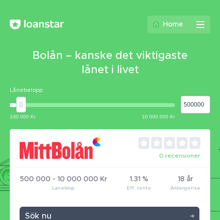
Home
Bolån – kanske det viktigaste
lånet i livet
Lånebelopp
0 recensioner
500 000 - 10 000 000 Kr
1.31 %
18 år
Sök nu