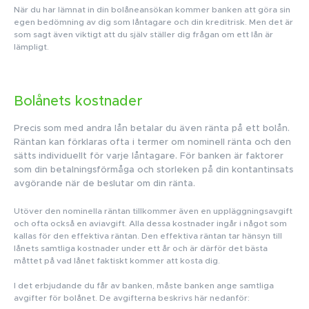
När du har lämnat in din bolåneansökan kommer banken att göra sin
egen bedömning av dig som låntagare och din kreditrisk. Men det är
som sagt även viktigt att du själv ställer dig frågan om ett lån är
lämpligt.
Bolånets kostnader
Precis som med andra lån betalar du även ränta på ett bolån.
Räntan kan förklaras ofta i termer om nominell ränta och den
sätts individuellt för varje låntagare. För banken är faktorer
som din betalningsförmåga och storleken på din kontantinsats
avgörande när de beslutar om din ränta.
Utöver den nominella räntan tillkommer även en uppläggningsavgift
och ofta också en aviavgift. Alla dessa kostnader ingår i något som
kallas för den effektiva räntan. Den effektiva räntan tar hänsyn till
lånets samtliga kostnader under ett år och är därför det bästa
måttet på vad lånet faktiskt kommer att kosta dig.
I det erbjudande du får av banken, måste banken ange samtliga
avgifter för bolånet. De avgifterna beskrivs här nedanför: