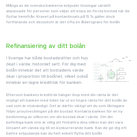
Många av de svenska bankerna erbjuder lösningar särskilt
anpassade för personer som väljer att köpa sin första bostad när de
flyttar hemifrån. Kravet på kontantinsats på 15 % gäller dock
fortfarande och dessutom är det ofta en åldersgräns för bolån.
Refinansiering av ditt bolån
I Sverige har både bostadsrätter och hus
ökat i värde, historiskt sett. För dig med
bolån innebär det att bostadens värde
ökar i proportion till bolånet, vilket också
innebär en lägre kreditrisk för banken.
Eftersom bankens kreditrisk hänger ihop med din ränta är det
möjligt att banken med tiden tar ut en högre ränta för ditt bolån än
vad som är nödvändigt. Det är därför viktigt att du som låntagare
följer prisutvecklingen på din bostad. Kontakta banken för en ny
bedömning av villkoren om din bostad ökar i värde. Om din
befintliga bank inte är villig att förbättra dina villkor kan det vara
lönsamt att vända sig till en konkurrerande bank. Kan de ge dig ett
bättre erbjudande kan du helt enkelt flytta ditt bolån.