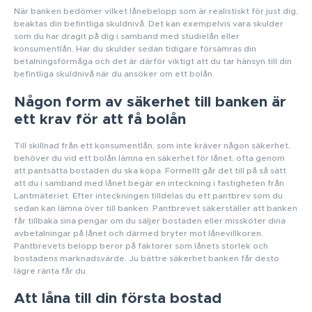
När banken bedömer vilket lånebelopp som är realistiskt för just dig,
beaktas din befintliga skuldnivå. Det kan exempelvis vara skulder
som du har dragit på dig i samband med studielån eller
konsumentlån. Har du skulder sedan tidigare försämras din
betalningsförmåga och det är därför viktigt att du tar hänsyn till din
befintliga skuldnivå när du ansöker om ett bolån.
Någon form av säkerhet till banken är
ett krav för att få bolån
Till skillnad från ett konsumentlån, som inte kräver någon säkerhet,
behöver du vid ett bolån lämna en säkerhet för lånet, ofta genom
att pantsätta bostaden du ska köpa. Formellt går det till på så sätt
att du i samband med lånet begär en inteckning i fastigheten från
Lantmäteriet. Efter inteckningen tilldelas du ett pantbrev som du
sedan kan lämna över till banken. Pantbrevet säkerställer att banken
får tillbaka sina pengar om du säljer bostaden eller missköter dina
avbetalningar på lånet och därmed bryter mot lånevillkoren.
Pantbrevets belopp beror på faktorer som lånets storlek och
bostadens marknadsvärde. Ju bättre säkerhet banken får desto
lägre ränta får du.
Att låna till din första bostad