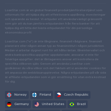
LoanStar.com är en global finansiell produktjämförelsestjänst som
utformats för att hjälpa dig att effektivisera upplåning, investeringar
och sparande av beslut. Vi erbjuder ett användarvänligt gränssnitt
som gör att du kan jämföra erbjudanden från flera banker för att
hjälpa dig att hitta det bästa erbjudandet för din personliga
ekonomiska profil.
LoanStar.com ("vi") är inte långivare, finansiell rådgivare, finansiell
planerare eller någon annan typ av finansinstitut i någon jurisdiktion.
Medan vi arbetar dygnet runt för att hålla räntan, låneintervallet och
andra bankspecifika uppgifter uppdaterade, ansvarar vi inte för
felaktiga uppgifter: det är låntagarens ansvar att kontrollera de
specifika villkoren själv. Genom att använda LoanStar.com
godkänner du våra villkor och det faktum att vi använder cookies för
att anpassa din webbläsarupplevelse. Några erbjudanden på vår sida
är affiliate-erbjudanden som vi gör ersättning för utan extra kostnad
för dig.
Norway
Finland
Czech Republic
Germany
United States
Brazil