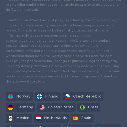
oferty kilku banków jednocześnie i znajdziesz ofertę dostosowaną
do Twoich potrzeb.
LoanStar.com (“my”) nie jest pożyczkodawcą, doradcą finansowym
lub jakimkolwiek innym typem instytucji finansowej w rozumieniu
prawa. Dokładamy wszelkich starań, aby dostarczać aktualne
informacje dotyczące oprocentowania, rat i innych
specjalistycznych danych bankowych, nie bierzemy natomiast
odpowiedzialności za ewentualne błędy: obowiązkiem
pożyczkobiorcy jest dokładne zapoznanie się z regulaminem i
warunkami danej pożyczki. Korzystając z serwisu LoanStar.com
akceptujesz postanowienia naszego regulaminu i wyrażasz zgodę
na korzystanie przez nas z plików cookies w celu świadczenia usług
na najwyższym poziomie. Część ofert zaprezentowanych na stronie
pochodzi z serwisów partnerskich, które udostępniamy Tobie bez
dodatkowych kosztów.
Norway
Finland
Czech Republic
Germany
United States
Brazil
Mexico
Netherlands
Spain