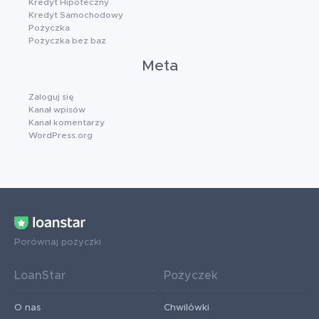
Kredyt Hipoteczny
Kredyt Samochodowy
Pożyczka
Pożyczka bez baz
Meta
Zaloguj się
Kanał wpisów
Kanał komentarzy
WordPress.org
Porównaj pożyczki
LoanStar
Pożyczek
O nas
Chwilówki