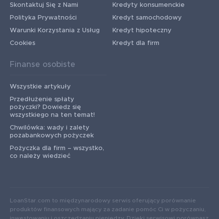
Skontaktuj Się z Nami
Kredyty konsumenckie
Polityka Prywatności
Kredyt samochodowy
Warunki Korzystania z Usług
Kredyt hipoteczny
Cookies
Kredyt dla firm
Finanse osobiste
Wszystkie artykuły
Przedłużenie spłaty
pożyczki? Dowiedz się
wszystkiego na ten temat!
Chwilówka: wady i zalety
pozabankowych pożyczek
Pożyczka dla firm – wszystko,
co należy wiedzieć
LoanStar.com to międzynarodowy serwis oferujący porównanie
produktów finansowych mający za zadanie pomóc Ci w pożyczaniu,
inwestowaniu i oszczędzaniu pieniędzy. Dzięki serwisowi porównasz