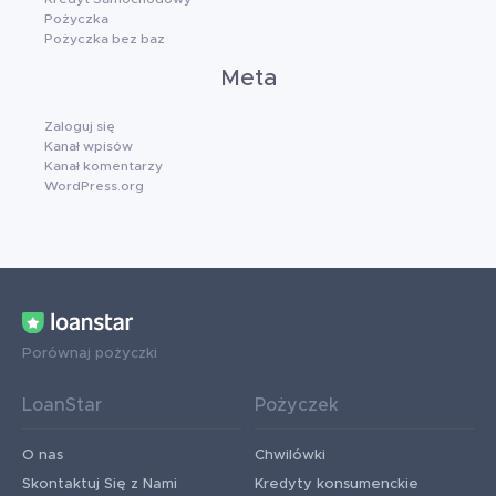
Pożyczka
Pożyczka bez baz
Meta
Zaloguj się
Kanał wpisów
Kanał komentarzy
WordPress.org
Porównaj pożyczki
LoanStar
Pożyczek
O nas
Chwilówki
Skontaktuj Się z Nami
Kredyty konsumenckie