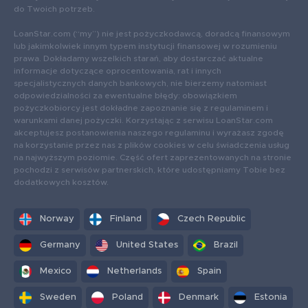
do Twoich potrzeb.
LoanStar.com (“my”) nie jest pożyczkodawcą, doradcą finansowym
lub jakimkolwiek innym typem instytucji finansowej w rozumieniu
prawa. Dokładamy wszelkich starań, aby dostarczać aktualne
informacje dotyczące oprocentowania, rat i innych
specjalistycznych danych bankowych, nie bierzemy natomiast
odpowiedzialności za ewentualne błędy: obowiązkiem
pożyczkobiorcy jest dokładne zapoznanie się z regulaminem i
warunkami danej pożyczki. Korzystając z serwisu LoanStar.com
akceptujesz postanowienia naszego regulaminu i wyrażasz zgodę
na korzystanie przez nas z plików cookies w celu świadczenia usług
na najwyższym poziomie. Część ofert zaprezentowanych na stronie
pochodzi z serwisów partnerskich, które udostępniamy Tobie bez
dodatkowych kosztów.
Norway
Finland
Czech Republic
Germany
United States
Brazil
Mexico
Netherlands
Spain
Sweden
Poland
Denmark
Estonia