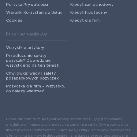
Polityka Prywatności
Kredyt samochodowy
Warunki Korzystania z Usług
Kredyt hipoteczny
Cookies
Kredyt dla firm
Finanse osobiste
Wszystkie artykuły
Przedłużenie spłaty
pożyczki? Dowiedz się
wszystkiego na ten temat!
Chwilówka: wady i zalety
pozabankowych pożyczek
Pożyczka dla firm – wszystko,
co należy wiedzieć
LoanStar.com to międzynarodowy serwis oferujący porównanie
produktów finansowych mający za zadanie pomóc Ci w pożyczaniu,
inwestowaniu i oszczędzaniu pieniędzy. Dzięki serwisowi porównasz
oferty kilku banków jednocześnie i znajdziesz ofertę dostosowaną