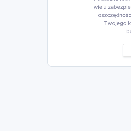
wielu zabezpie
oszczędności
Twojego k
b