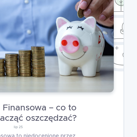
 Finansowa – co to
k zacząć oszczędzać?
lip 25
nsowa to niedocenione przez