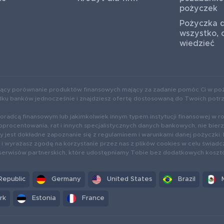
pożyczek
Pożyczka d
wszystko, 
wiedzieć
ący porównanie produktów finansowych mający za zadanie pomóc Ci w poż
kilku banków jednocześnie i znajdziesz ofertę dostosowaną do Twoich potr
oradcą finansowym lub jakimkolwiek innym typem instytucji finansowej w r
oprocentowania, rat i innych specjalistycznych danych bankowych, nie bie
jest dokładne zapoznanie się z regulaminem i warunkami danej pożyczki. 
i wyrażasz zgodę na korzystanie przez nas z plików cookies w celu świadc
 serwisów partnerskich, które udostępniamy Tobie bez dodatkowych koszt
Republic
Germany
United States
Brazil
rk
Estonia
France