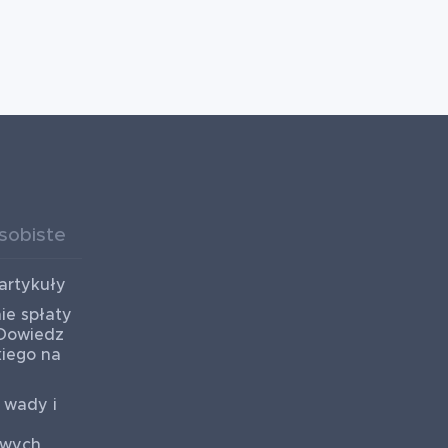
sobiste
artykuły
ie spłaty
 Dowiedz
kiego na
 wady i
owych