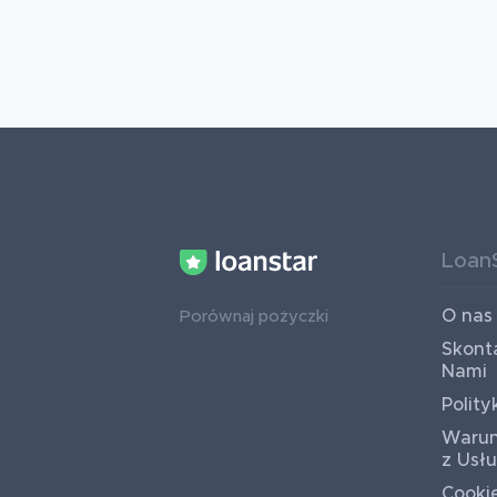
Loan
O nas
Porównaj pożyczki
Skonta
Nami
Polity
Warun
z Usł
Cooki