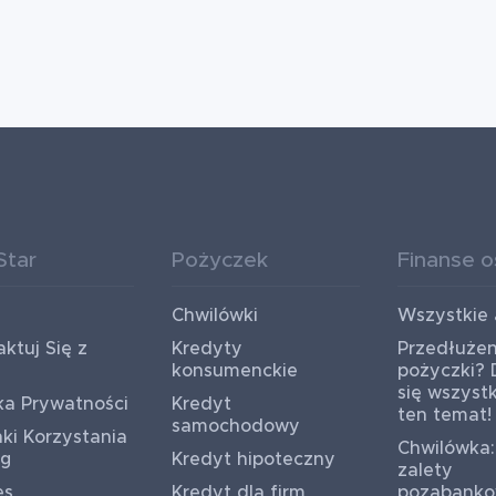
Star
Pożyczek
Finanse o
Chwilówki
Wszystkie 
ktuj Się z
Kredyty
Przedłużen
konsumenckie
pożyczki?
się wszyst
ka Prywatności
Kredyt
ten temat!
samochodowy
ki Korzystania
Chwilówka:
ug
Kredyt hipoteczny
zalety
es
Kredyt dla firm
pozabank