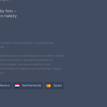
la firm –
co należy
yczaniu, inwestowaniu i oszczędzaniu
zeb.
ozumieniu prawa. Dokładamy wszelkich starań,
rzemy natomiast odpowiedzialności za
Korzystając z serwisu LoanStar.com
zenia usług na najwyższym poziomie. Część
ów.
Mexico
Netherlands
Spain