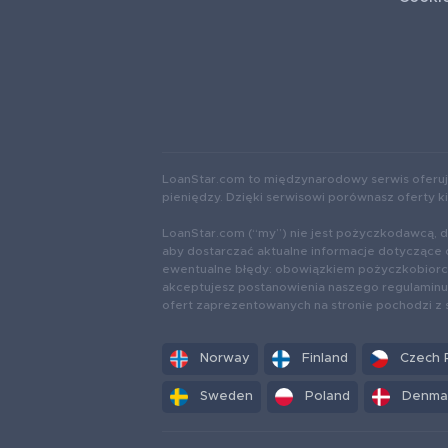
LoanStar.com to międzynarodowy serwis oferuj
pieniędzy. Dzięki serwisowi porównasz oferty 
LoanStar.com (“my”) nie jest pożyczkodawcą, d
aby dostarczać aktualne informacje dotyczące 
ewentualne błędy: obowiązkiem pożyczkobiorcy 
akceptujesz postanowienia naszego regulaminu 
ofert zaprezentowanych na stronie pochodzi z
Norway
Finland
Czech 
Sweden
Poland
Denma