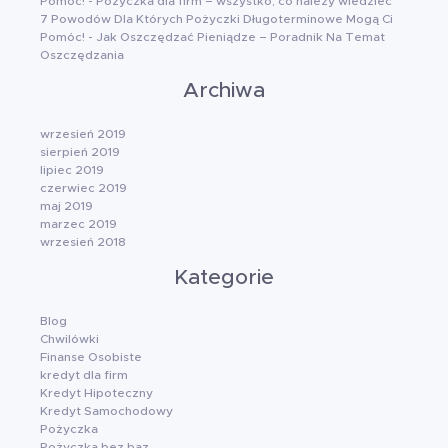
Pomóc!
-
Pożyczka dla firm – wszystko, co należy wiedzieć
7 Powodów Dla Których Pożyczki Długoterminowe Mogą Ci
Pomóc!
-
Jak Oszczędzać Pieniądze – Poradnik Na Temat
Oszczędzania
Archiwa
wrzesień 2019
sierpień 2019
lipiec 2019
czerwiec 2019
maj 2019
marzec 2019
wrzesień 2018
Kategorie
Blog
Chwilówki
Finanse Osobiste
kredyt dla firm
Kredyt Hipoteczny
Kredyt Samochodowy
Pożyczka
Pożyczka bez baz