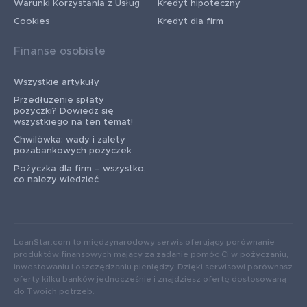
Warunki Korzystania z Usług
Kredyt hipoteczny
Cookies
Kredyt dla firm
Finanse osobiste
Wszystkie artykuły
Przedłużenie spłaty
pożyczki? Dowiedz się
wszystkiego na ten temat!
Chwilówka: wady i zalety
pozabankowych pożyczek
Pożyczka dla firm – wszystko,
co należy wiedzieć
LoanStar.com to międzynarodowy serwis oferujący porównanie
produktów finansowych mający za zadanie pomóc Ci w pożyczaniu,
inwestowaniu i oszczędzaniu pieniędzy. Dzięki serwisowi porównasz
oferty kilku banków jednocześnie i znajdziesz ofertę dostosowaną
do Twoich potrzeb.