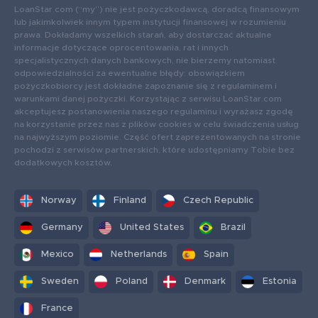
LoanStar.com (“my”) nie jest pożyczkodawcą, doradcą finansowym
lub jakimkolwiek innym typem instytucji finansowej w rozumieniu
prawa. Dokładamy wszelkich starań, aby dostarczać aktualne
informacje dotyczące oprocentowania, rat i innych
specjalistycznych danych bankowych, nie bierzemy natomiast
odpowiedzialności za ewentualne błędy: obowiązkiem
pożyczkobiorcy jest dokładne zapoznanie się z regulaminem i
warunkami danej pożyczki. Korzystając z serwisu LoanStar.com
akceptujesz postanowienia naszego regulaminu i wyrażasz zgodę
na korzystanie przez nas z plików cookies w celu świadczenia usług
na najwyższym poziomie. Część ofert zaprezentowanych na stronie
pochodzi z serwisów partnerskich, które udostępniamy Tobie bez
dodatkowych kosztów.
Norway
Finland
Czech Republic
Germany
United States
Brazil
Mexico
Netherlands
Spain
Sweden
Poland
Denmark
Estonia
France