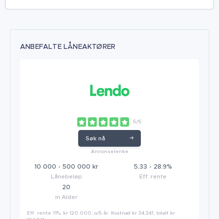
ANBEFALTE LÅNEAKTØRER
5/5
Søk nå
Annonselenke
10 000 - 500 000 kr
5.33 - 28.9%
Lånebeløp
Eff. rente
20
in Alder
Eff. rente 11%, kr 120.000, o/5 år. Kostnad kr 34,341, totalt kr