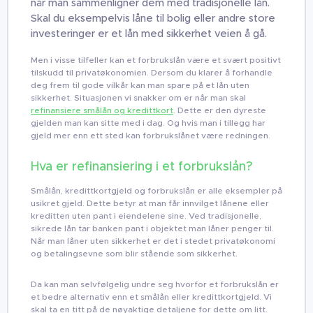
når man sammenligner dem med tradisjonelle lån.
Skal du eksempelvis låne til bolig eller andre store
investeringer er et lån med sikkerhet veien å gå.
Men i visse tilfeller kan et forbrukslån være et svært positivt
tilskudd til privatøkonomien. Dersom du klarer å forhandle
deg frem til gode vilkår kan man spare på et lån uten
sikkerhet. Situasjonen vi snakker om er når man skal
refinansiere smålån og kredittkort
. Dette er den dyreste
gjelden man kan sitte med i dag. Og hvis man i tillegg har
gjeld mer enn ett sted kan forbrukslånet være redningen.
Hva er refinansiering i et forbrukslån?
Smålån, kredittkortgjeld og forbrukslån er alle eksempler på
usikret gjeld. Dette betyr at man får innvilget lånene eller
kreditten uten pant i eiendelene sine. Ved tradisjonelle,
sikrede lån tar banken pant i objektet man låner penger til.
Når man låner uten sikkerhet er det i stedet privatøkonomi
og betalingsevne som blir stående som sikkerhet.
Da kan man selvfølgelig undre seg hvorfor et forbrukslån er
et bedre alternativ enn et smålån eller kredittkortgjeld. Vi
skal ta en titt på de nøyaktige detaljene for dette om litt.