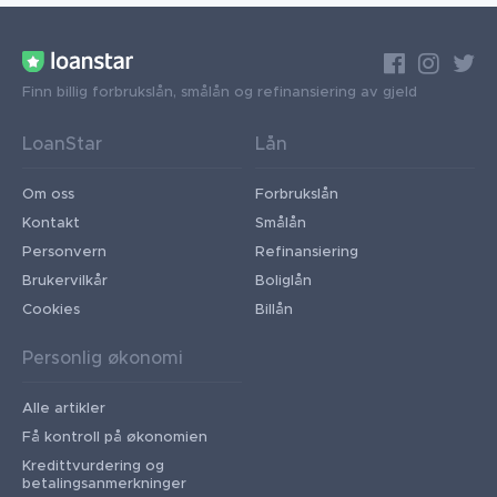
Finn billig forbrukslån, smålån og refinansiering av gjeld
LoanStar
Lån
Om oss
Forbrukslån
Kontakt
Smålån
Personvern
Refinansiering
Brukervilkår
Boliglån
Cookies
Billån
Personlig økonomi
Alle artikler
Få kontroll på økonomien
Kredittvurdering og
betalingsanmerkninger