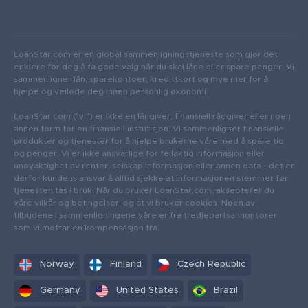
LoanStar.com er en global sammenligningstjeneste som gjør det
enklere for deg å ta gode valg når du skal låne eller spare penger. Vi
sammenligner lån, sparekontoer, kredittkort og mye mer for å
hjelpe og veilede deg innen personlig økonomi.
LoanStar.com ("vi") er ikke en långiver, finansiell rådgiver eller noen
annen form for en finansiell instutisjon. Vi sammenligner finansielle
produkter og tjenester for å hjelpe brukerne våre med å spare tid
og penger. Vi er ikke ansvarlige for feilaktig informasjon eller
unøyaktighet av renter, selskap informasjon eller annen data - det er
derfor kundens ansvar å alltid sjekke at informasjonen stemmer før
tjenesten tas i bruk. Når du bruker LoanStar.com, aksepterer du
våre vilkår og betingelser, og at vi bruker cookies. Noen av
tilbudene i sammenligningene våre er fra tredjepartsannonsører
som vi mottar en kompensasjon fra.
Norway
Finland
Czech Republic
Germany
United States
Brazil