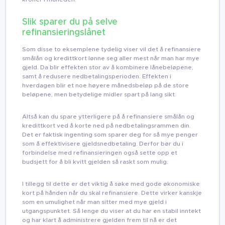
Slik sparer du på selve
refinansieringslånet
Som disse to eksemplene tydelig viser vil det å refinansiere
smålån og kredittkort lønne seg aller mest når man har mye
gjeld. Da blir effekten stor av å kombinere lånebeløpene,
samt å redusere nedbetalingsperioden. Effekten i
hverdagen blir et noe høyere månedsbeløp på de store
beløpene, men betydelige midler spart på lang sikt.
Altså kan du spare ytterligere på å refinansiere smålån og
kredittkort ved å korte ned på nedbetalingsrammen din.
Det er faktisk ingenting som sparer deg for så mye penger
som å effektivisere gjeldsnedbetaling. Derfor bør du i
forbindelse med refinansieringen også sette opp et
budsjett for å bli kvitt gjelden så raskt som mulig.
I tillegg til dette er det viktig å søke med gode økonomiske
kort på hånden når du skal refinansiere. Dette virker kanskje
som en umulighet når man sitter med mye gjeld i
utgangspunktet. Så lenge du viser at du har en stabil inntekt
og har klart å administrere gjelden frem til nå er det