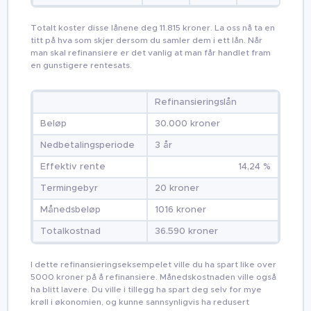
Totalt koster disse lånene deg 11.815 kroner. La oss nå ta en
titt på hva som skjer dersom du samler dem i ett lån. Når
man skal refinansiere er det vanlig at man får handlet fram
en gunstigere rentesats.
Refinansieringslån
Beløp
30.000 kroner
Nedbetalingsperiode
3 år
Effektiv rente
14,24 %
Termingebyr
20 kroner
Månedsbeløp
1016 kroner
Totalkostnad
36.590 kroner
I dette refinansieringseksempelet ville du ha spart like over
5000 kroner på å refinansiere. Månedskostnaden ville også
ha blitt lavere. Du ville i tillegg ha spart deg selv for mye
krøll i økonomien, og kunne sannsynligvis ha redusert