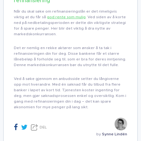
refinansiering
Når du skal søke om refinansieringslån er det rimeligvis
viktig at du får så
god rente som mulig
. Ved siden av å korte
ned på nedbetalingsperioden er dette din viktigste strategi
for å spare penger. Her blir det viktig å dra nytte av
markedskonkurransen.
Det er nemlig en rekke aktører som ønsker å ta tak i
refinansieringen din for deg. Disse bankene får et større
lånebeløp å forholde seg til, som er bra for deres inntjening.
Denne markedskonkurransen bør du utnytte til det fulle.
Ved å søke gjennom en anbudsside setter du långiverne
opp mot hverandre. Med én søknad får du tilbud fra flere
banker i løpet av kort tid. Tjenesten koster ingenting for
deg, men gjør søknadsprosessen enkel og oversiktlig. Kom i
gang med refinansieringen din i dag – det kan spare
økonomien for mye penger på lang sikt.
DEL
by
Synne Lindén