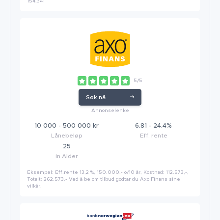
154,341
5/5
Søk nå
Annonselenke
10 000 - 500 000 kr
6.81 - 24.4%
Lånebeløp
Eff. rente
25
in Alder
Eksempel: Eff.rente 13,2 %, 150.000,- o/10 år, Kostnad: 112.573,-,
Totalt: 262.573,- Ved å be om tilbud godtar du Axo Finans sine
vilkår.