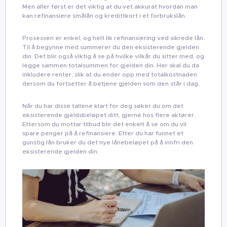
Men aller først er det viktig at du vet akkurat hvordan man
kan refinansiere smålån og kredittkort i et forbrukslån.
Prosessen er enkel, og helt lik refinansiering ved sikrede lån.
Til å begynne med summerer du den eksisterende gjelden
din. Det blir også viktig å se på hvilke vilkår du sitter med, og
legge sammen totalsummen for gjelden din. Her skal du da
inkludere renter, slik at du ender opp med totalkostnaden
dersom du fortsetter å betjene gjelden som den står i dag.
Når du har disse tallene klart for deg søker du om det
eksisterende gjeldsbeløpet ditt, gjerne hos flere aktører.
Ettersom du mottar tilbud blir det enkelt å se om du vil
spare penger på å refinansiere. Etter du har funnet et
gunstig lån bruker du det nye lånebeløpet på å innfri den
eksisterende gjelden din.