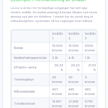
La oss si at du i tre forskjellige omganger har tatt opp
mindre smålån. Du hadde planlagt å betale tilbake ved neste
lønning ved alle tre tilfellene. I stedet har du vendt deg til
månedsutgiften, og betaler nå tre regninger hver måned.
Smålån
Smålån
Smålån
1
2
3
10.000
15.000
5000
Beløp
kroner
kroner
kroner
Nedbetalingsperiode
3 år
4 år
1 år
30,33
20,23
31,93
Effektiv rente
%
%
%
20
30
0
Termingebyr
kroner
kroner
kroner
407
445
483
Månedsbeløp
kroner
kroner
kroner
14.657
21.368
5790
Totalkostnad
kroner
kroner
kroner