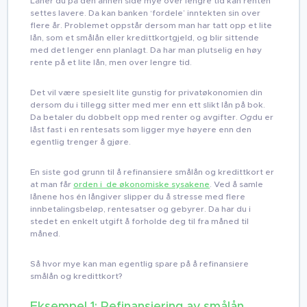
Låner du på den annen side mye over lengre tid kan renten
settes lavere. Da kan banken ‘fordele’ inntekten sin over
flere år. Problemet oppstår dersom man har tatt opp et lite
lån, som et smålån eller kredittkortgjeld, og blir sittende
med det lenger enn planlagt. Da har man plutselig en høy
rente på et lite lån, men over lengre tid.
Det vil være spesielt lite gunstig for privatøkonomien din
dersom du i tillegg sitter med mer enn ett slikt lån på bok.
Da betaler du dobbelt opp med renter og avgifter.
Og
du er
låst fast i en rentesats som ligger mye høyere enn den
egentlig trenger å gjøre.
En siste god grunn til å refinansiere smålån og kredittkort er
at man får
orden i de økonomiske sysakene
. Ved å samle
lånene hos én långiver slipper du å stresse med flere
innbetalingsbeløp, rentesatser og gebyrer. Da har du i
stedet en enkelt utgift å forholde deg til fra måned til
måned.
Så hvor mye kan man egentlig spare på å refinansiere
smålån og kredittkort?
Eksempel 1: Refinansiering av smålån