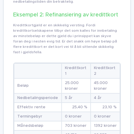
nedbetalingstiden din betraktelig.
Eksempel 2: Refinansiering av kredittkort
Kredittkortgjeld er en skikkelig versting. Fordi
kredittkortselskapene tilbyr det som kalles for innbetaling
av minstebeløp er dette gjeld du i prinsippet kan skyve
foran deg i nesten evig tid. Er det snakk om høye beløp på
flere kredittkort er det kort vei til å bli sittende skikkelig
fast i gjeldsfella.
Kredittkort
Kredittkort
1
2
25.000
45.000
Beløp
kroner
kroner
Nedbetalingsperiode
5 år
4 år
Effektiv rente
25,40 %
23,10 %
Termingebyr
0 kroner
0 kroner
Månedsbeløp
703 kroner
1392 kroner