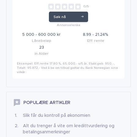
0/5
Søk nå
Annonselenke
5 000 - 600 000 kr
8.99 - 21.24%
Lånebeløp
Eff. rente
23
in Alder
Eksempel: Eff.rente 17,80 %, 65.000,- o/5 år, Etabl.geb. 950,-,
Totalt: 95.872,- Ved å be om tilbud godtar du Bank Norwegian sine
vilkår.
POPULÆRE ARTIKLER
Slik får du kontroll på økonomien
Alt du trenger å vite om kredittvurdering og
betalingsanmerkninger