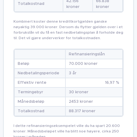
42.156
66.838
Totalkostnad
kroner
kroner
Kombinert koster denne kredittkortgjelden ganske
nøyaktig 39.000 kroner. Dersom du flytter gjelden over i et
forbrukslån vil du få en fast nedbetalingsplan å forholde deg
til. Det vil gjøre underverker for totalkostnaden.
Refinansieringslån
Beløp
70.000 kroner
Nedbetalingsperiode
3 år
Effektiv rente
16,97 %
Termingebyr
30 kroner
Månedsbeløp
2453 kroner
Totalkostnad
88.317 kroner
I dette refinansieringseksempelet ville du ha spart 20.600
kroner. Månedsbeløpet ville ha blitt noe høyere, cirka 250
kroner i måneden.