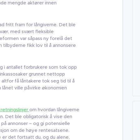
kende mengde aktører innen
ad fritt fram for långiverne. Det ble
gevær, med svært fleksible
eformen var såpass ny forelå det
 tilbyderne fikk lov til å annonsere
 i antallet forbrukere som tok opp
i inkassosaker grunnet nettopp
altfor få låntakere tok seg tid til å
n lånet ville påvirke økonomien
retningslinjer
om hvordan långiverne
n. Det ble obligatorisk å vise den
 på annonser – og gi potensielle
asjon om de høye rentesatsene.
er det fortsatt du, og du alene,