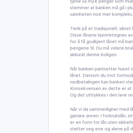
tjene så mye penger som mulig
stemmer at banken må gå i pl
sannheten noe mer kompleks.
Tenk på et tradisjonelt, sikret
Disse lånene kjennetegnes av en
for å få godkjent lånet må ba
pengene til. Du må videre bru
akkurat denne boligen.
Når banken pantsetter huset di
lånet. Dersom du mot formodni
nedbetalingen kan banken støt
Konsekvensen av dette er at ba
Og det uttrykkes i den lave r
Når vi da sammenligner med lån
ganske annen. I forbrukslån, sm
er en form for lån uten sikker
støtter seg ene og alene på di