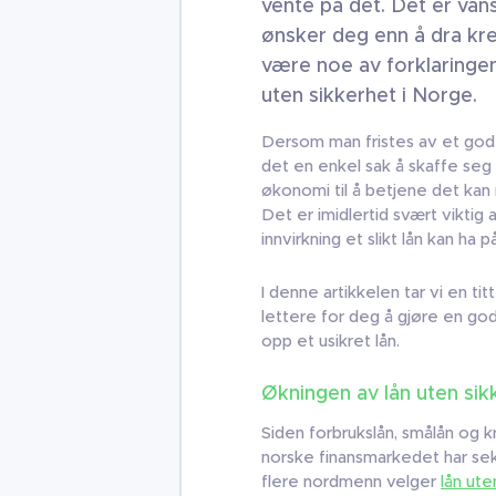
vente på det. Det er vans
ønsker deg enn å dra kre
være noe av forklaringen
uten sikkerhet i Norge.
Dersom man fristes av et godt 
det en enkel sak å skaffe seg 
økonomi til å betjene det kan
Det er imidlertid svært vikti
innvirkning et slikt lån kan ha
I denne artikkelen tar vi en tit
lettere for deg å gjøre en go
opp et usikret lån.
Økningen av lån uten sik
Siden forbrukslån, smålån og kr
norske finansmarkedet har sek
flere nordmenn velger
lån ute