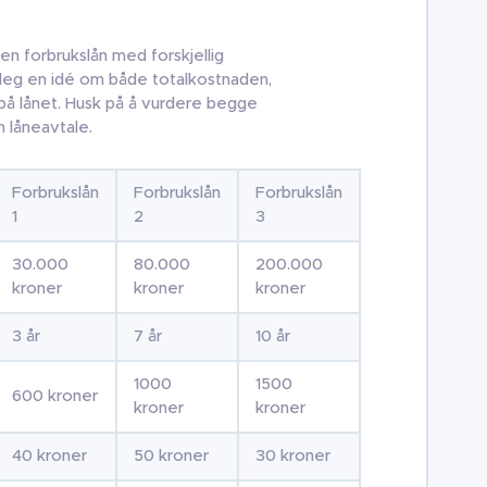
n forbrukslån med forskjellig
 deg en idé om både totalkostnaden,
å lånet. Husk på å vurdere begge
n låneavtale.
Forbrukslån
Forbrukslån
Forbrukslån
1
2
3
30.000
80.000
200.000
kroner
kroner
kroner
3 år
7 år
10 år
1000
1500
600 kroner
kroner
kroner
40 kroner
50 kroner
30 kroner