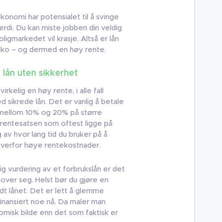
økonomi har potensialet til å svinge
erdi. Du kan miste jobben din veldig
igmarkedet vil krasje. Altså er lån
siko – og dermed en høy rente.
 lån uten sikkerhet
irkelig en høy rente, i alle fall
sikrede lån. Det er vanlig å betale
ll mellom 10% og 20% på større
il rentesatsen som oftest ligge på
v hvor lang tid du bruker på å
 overfor høye rentekostnader.
lig vurdering av et forbrukslån er det
nnover seg. Helst bør du gjøre en
dt lånet. Det er lett å glemme
finansiert noe nå. Da maler man
misk bilde enn det som faktisk er