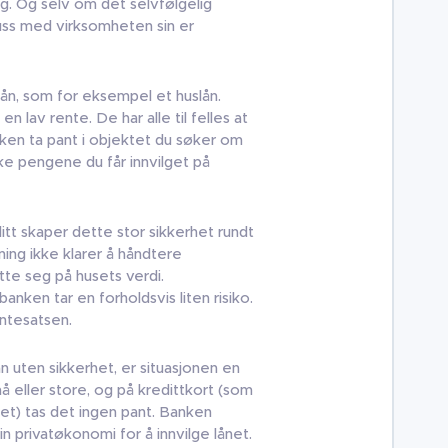
. Og selv om det selvfølgelig
uss med virksomheten sin er
 lån, som for eksempel et huslån.
 lav rente. De har alle til felles at
nken ta pant i objektet du søker om
ke pengene du får innvilget på
tt skaper dette stor sikkerhet rundt
ng ikke klarer å håndtere
te seg på husets verdi.
nken tar en forholdsvis liten risiko.
entesatsen.
 uten sikkerhet, er situasjonen en
å eller store, og på kredittkort (som
het) tas det ingen pant. Banken
n privatøkonomi for å innvilge lånet.