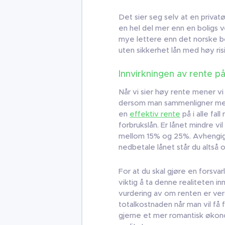
Det sier seg selv at en privat
en hel del mer enn en boligs v
mye lettere enn det norske bol
uten sikkerhet lån med høy ri
Innvirkningen av rente på
Når vi sier høy rente mener vi v
dersom man sammenligner med 
en
effektiv rente
på i alle fa
forbrukslån. Er lånet mindre v
mellom 15% og 25%. Avhengig a
nedbetale lånet står du altså
For at du skal gjøre en forsvar
viktig å ta denne realiteten i
vurdering av om renten er ver
totalkostnaden når man vil få 
gjerne et mer romantisk økono