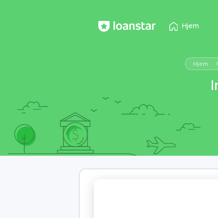
Hjem
Hjem
I