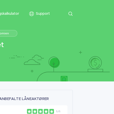
skalkulator
Support
nomien
et
ANBEFALTE LÅNEAKTØRER
5/5