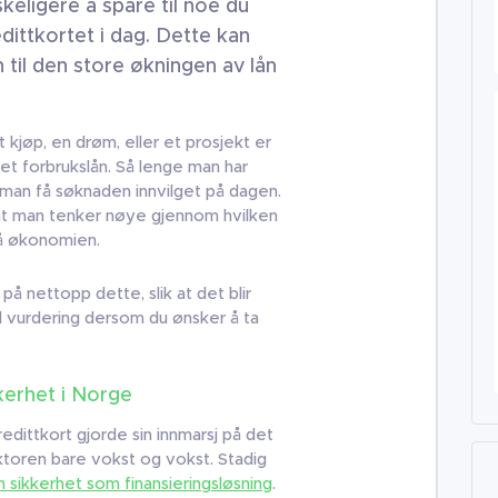
keligere å spare til noe du
dittkortet i dag. Dette kan
 til den store økningen av lån
kjøp, en drøm, eller et prosjekt er
et forbrukslån. Så lenge man har
 man få søknaden innvilget på dagen.
g at man tenker nøye gjennom hvilken
 på økonomien.
t på nettopp dette, slik at det blir
d vurdering dersom du ønsker å ta
kerhet i Norge
edittkort gjorde sin innmarsj på det
toren bare vokst og vokst. Stadig
n sikkerhet som finansieringsløsning
.