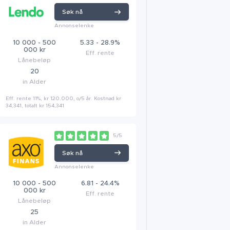
Søk nå
Annonselenke
10 000 - 500
5.33 - 28.9%
000 kr
Eff. rente
Lånebeløp
20
in Alder
Eff. rente 11%, kr 120.000, o/5 år. Kostnad kr
34,341, totalt kr 154,341
5/5
Søk nå
Annonselenke
10 000 - 500
6.81 - 24.4%
000 kr
Eff. rente
Lånebeløp
25
in Alder