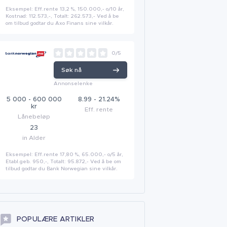
Eksempel: Eff.rente 13,2 %, 150.000,- o/10 år,
Kostnad: 112.573,-, Totalt: 262.573,- Ved å be
om tilbud godtar du Axo Finans sine vilkår.
0/5
Søk nå
Annonselenke
5 000 - 600 000
8.99 - 21.24%
kr
Eff. rente
Lånebeløp
23
in Alder
Eksempel: Eff.rente 17,80 %, 65.000,- o/5 år,
Etabl.geb. 950,-, Totalt: 95.872,- Ved å be om
tilbud godtar du Bank Norwegian sine vilkår.
POPULÆRE ARTIKLER