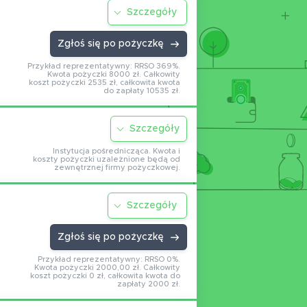
Szczegóły
Zgłoś się po pożyczkę
Przykład reprezentatywny: RRSO 369%.
Kwota pożyczki 8000 zł. Całkowity
koszt pożyczki 2535 zł, całkowita kwota
do zapłaty 10535 zł.
Szczegóły
Instytucja pośrednicząca. Kwota i
koszty pożyczki uzależnione będą od
zewnętrznej firmy pożyczkowej.
Szczegóły
Zgłoś się po pożyczkę
Przykład reprezentatywny: RRSO 0%.
Kwota pożyczki 2000,00 zł. Całkowity
koszt pożyczki 0 zł, całkowita kwota do
zapłaty 2000 zł.