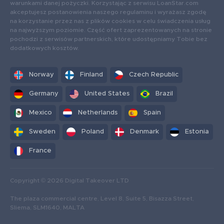
warunkami danej pożyczki. Korzystając z serwisu LoanStar.com
akceptujesz postanowienia naszego regulaminu i wyrażasz zgodę
na korzystanie przez nas z plików cookies w celu świadczenia usług
na najwyższym poziomie. Część ofert zaprezentowanych na stronie
pochodzi z serwisów partnerskich, które udostępniamy Tobie bez
dodatkowych kosztów.
Norway
Finland
Czech Republic
Germany
United States
Brazil
Mexico
Netherlands
Spain
Sweden
Poland
Denmark
Estonia
France
Copyright © 2026 Digital Takeover LTD
The plaza commercial centre, Level 8, Suite 5, Bisazza Street,
Sliema, SLM1640, MALTA