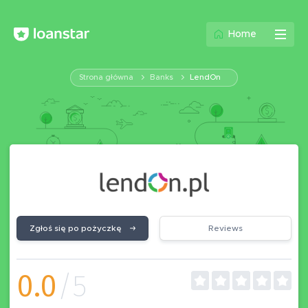
Home
Strona główna
Banks
LendOn
Zgłoś się po pożyczkę
Reviews
0.0
/5