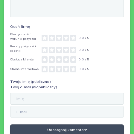
Oceń firmę
Elastyczność i
0.0
/ 5
warunki pożyczki
Koszty pożyczki i
0.0
/ 5
odsetki
Obsługa klienta
0.0
/ 5
Strona internetowa
0.0
/ 5
Twoje imię (publiczne) i
Twój e-mail (niepubliczny)
Udostępnij komentarz