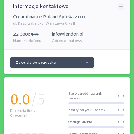
Informacje kontaktowe
Creamfinance Poland Spółka z.o.o.
ul. Kasprzaka 2/8, Warszawa 01-211
22 3886444
info@lendon.pl
Numer telefonu
Adres e-mailowy
Zgłoś się po pożyczkę
0.0
/5
Elastyczność i warunki
0.0
pożyczki
Koszty pożyczki i odsetki
0.0
Recenzja firmy
0
recenzji
Obsługa klienta
0.0