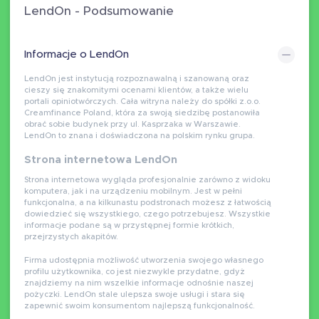
LendOn - Podsumowanie
Informacje o LendOn
LendOn jest instytucją rozpoznawalną i szanowaną oraz
cieszy się znakomitymi ocenami klientów, a także wielu
portali opiniotwórczych. Cała witryna należy do spółki z.o.o.
Creamfinance Poland, która za swoją siedzibę postanowiła
obrać sobie budynek przy ul. Kasprzaka w Warszawie.
LendOn to znana i doświadczona na polskim rynku grupa.
Strona internetowa LendOn
Strona internetowa wygląda profesjonalnie zarówno z widoku
komputera, jak i na urządzeniu mobilnym. Jest w pełni
funkcjonalna, a na kilkunastu podstronach możesz z łatwością
dowiedzieć się wszystkiego, czego potrzebujesz. Wszystkie
informacje podane są w przystępnej formie krótkich,
przejrzystych akapitów.
Firma udostępnia możliwość utworzenia swojego własnego
profilu użytkownika, co jest niezwykle przydatne, gdyż
znajdziemy na nim wszelkie informacje odnośnie naszej
pożyczki. LendOn stale ulepsza swoje usługi i stara się
zapewnić swoim konsumentom najlepszą funkcjonalność.