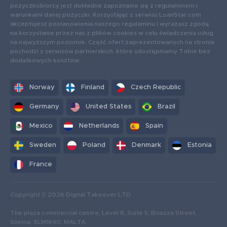
pożyczkobiorcy jest dokładne zapoznanie się z regulaminem i
warunkami danej pożyczki. Korzystając z serwisu LoanStar.com
akceptujesz postanowienia naszego regulaminu i wyrażasz zgodę
na korzystanie przez nas z plików cookies w celu świadczenia usług
na najwyższym poziomie. Część ofert zaprezentowanych na stronie
pochodzi z serwisów partnerskich, które udostępniamy Tobie bez
dodatkowych kosztów.
Norway
Finland
Czech Republic
Germany
United States
Brazil
Mexico
Netherlands
Spain
Sweden
Poland
Denmark
Estonia
France
Copyright © 2026 Digital Takeover LTD
The plaza commercial centre, Level 8, Suite 5, Bisazza Street,
Sliema, SLM1640, MALTA