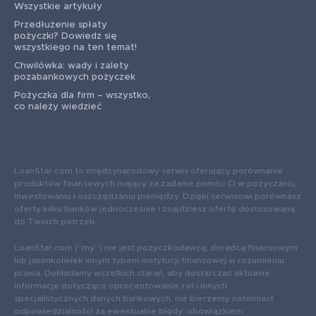
Wszystkie artykuły
Przedłużenie spłaty
pożyczki? Dowiedz się
wszystkiego na ten temat!
Chwilówka: wady i zalety
pozabankowych pożyczek
Pożyczka dla firm – wszystko,
co należy wiedzieć
LoanStar.com to międzynarodowy serwis oferujący porównanie
produktów finansowych mający za zadanie pomóc Ci w pożyczaniu,
inwestowaniu i oszczędzaniu pieniędzy. Dzięki serwisowi porównasz
oferty kilku banków jednocześnie i znajdziesz ofertę dostosowaną
do Twoich potrzeb.
LoanStar.com (“my”) nie jest pożyczkodawcą, doradcą finansowym
lub jakimkolwiek innym typem instytucji finansowej w rozumieniu
prawa. Dokładamy wszelkich starań, aby dostarczać aktualne
informacje dotyczące oprocentowania, rat i innych
specjalistycznych danych bankowych, nie bierzemy natomiast
odpowiedzialności za ewentualne błędy: obowiązkiem