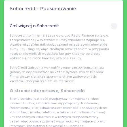
Sohocredit - Podsumowanie
Coś więcej o Sohocredit
Sohocredit to firma należąca do grupy Rapid Finance sp. z.o.o.
zarejestrowanej w Warszawie. Pożyczkodawca zajmuje się
przede wszystkim mikropożyczkami osiągającymi niewielkie
sumy. Jej usługi są więc idealnym rozwiązaniem w przypadku
nagłych niewielkich wydatków lub gdy chcemy po prostu
wybrać się na nieco bardziej szalone zakupy.
SohoCredit zatrudnia wykwalifikowany zespół konsultantów
gotowych odpowiedzieć na każde pytania swoich klientów.
Firma cieszy się także sporym gronem zadowolonych
klientów i dobrymi opiniami w internecie.
O stronie internetowej Sohocredit
Strona serwisu jest dość przejrzysta i funkcjonalna, choć
czasem trudno jest doszukać się pożądanych informacji.
Rekompensuje to jednak wszechobecność ikon służących do
komunikacji, (maila, telefonu, a także czatu z konsultantem)
umieszczonych kilkukrotnie w różnych miejscach strony.
Jeżeli więc posiadasz jakieś wątpliwości wynikające z braku
informacji, konsultanci z pewnością Ci pomogą.