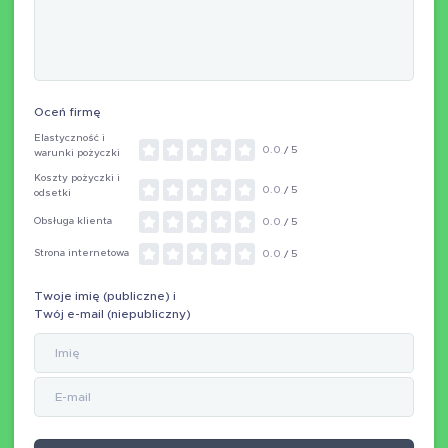
Oceń firmę
Elastyczność i
0.0
/ 5
warunki pożyczki
Koszty pożyczki i
0.0
/ 5
odsetki
Obsługa klienta
0.0
/ 5
Strona internetowa
0.0
/ 5
Twoje imię (publiczne) i
Twój e-mail (niepubliczny)