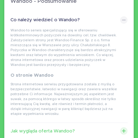
Wandoo - Podsumowanie
Co należy wiedzieć o Wandoo?
Wandoo to serwis specjalizujący się w oferowaniu
krótkoterminowych pożyczek na dowolny cel, tzw. chwilówek.
Założycielem strony jest Wandoo Finance Sp. z o.o, firma
mieszcząca się w Warszawie przy ulicy Chałubińskiego 8.
Pożyczka w Wandoo charakteryzuje się bardzo atrakcyjnymi
kwotami oraz łatwym do wypełnienia wnioskiem. Co więcej,
strona internetowa oraz proces udzielania pożyczek w
Wandoo jest bardzo przejrzysty i bezpieczny.
O stronie Wandoo
Strona internetowa serwisu przygotowana została z myślą o
bezpieczeństwie, łatwości w nawigacji oraz zawiera wszelkie
potrzebne Ci informacje. Najważniejszym jej aspektem jest
suwak, za pomocą którego w łatwy sposób określisz nie tylko
interesującą Cię kwotę, ale również i termin płatności, a
dzięki intuicyjnej nawigacji w parę kliknięć będziesz już na
etapie wypełniania wniosku.
Jak wygląda oferta Wandoo?