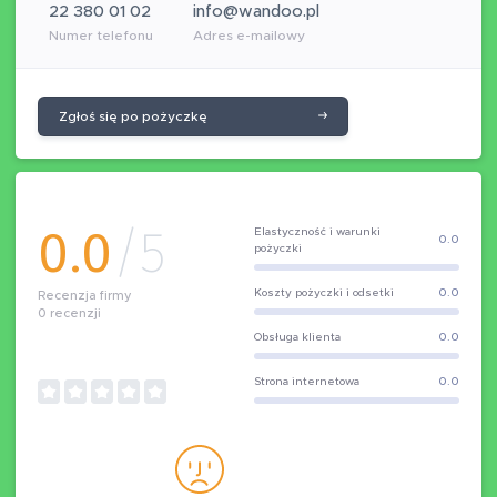
22 380 01 02
info@wandoo.pl
Numer telefonu
Adres e-mailowy
Zgłoś się po pożyczkę
0.0
/5
Elastyczność i warunki
0.0
pożyczki
Koszty pożyczki i odsetki
0.0
Recenzja firmy
0
recenzji
Obsługa klienta
0.0
Strona internetowa
0.0