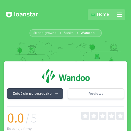
Home
Strona główna
Banks
Wandoo
Zgłoś się po pożyczkę
Reviews
0.0
/5
Recenzja firmy