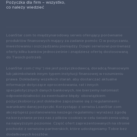
Pożyczka dla firm – wszystko,
co należy wiedzieć
LoanStar.com to międzynarodowy serwis oferujący porównanie
produktów finansowych mający za zadanie pomóc Ci w pożyczaniu,
inwestowaniu i oszczędzaniu pieniędzy. Dzięki serwisowi porównasz
oferty kilku banków jednocześnie i znajdziesz ofertę dostosowaną
do Twoich potrzeb.
LoanStar.com (“my”) nie jest pożyczkodawcą, doradcą finansowym
lub jakimkolwiek innym typem instytucji finansowej w rozumieniu
prawa. Dokładamy wszelkich starań, aby dostarczać aktualne
informacje dotyczące oprocentowania, rat i innych
specjalistycznych danych bankowych, nie bierzemy natomiast
odpowiedzialności za ewentualne błędy: obowiązkiem
pożyczkobiorcy jest dokładne zapoznanie się z regulaminem i
warunkami danej pożyczki. Korzystając z serwisu LoanStar.com
akceptujesz postanowienia naszego regulaminu i wyrażasz zgodę
na korzystanie przez nas z plików cookies w celu świadczenia usług
na najwyższym poziomie. Część ofert zaprezentowanych na stronie
pochodzi z serwisów partnerskich, które udostępniamy Tobie bez
dodatkowych kosztów.