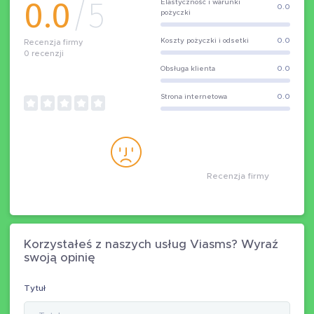
0.0
/5
Elastyczność i warunki
0.0
pożyczki
Koszty pożyczki i odsetki
0.0
Recenzja firmy
0
recenzji
Obsługa klienta
0.0
Strona internetowa
0.0
Recenzja firmy
Korzystałeś z naszych usług Viasms? Wyraź
swoją opinię
Tytuł