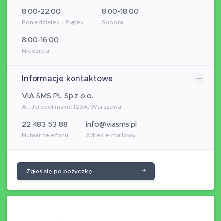
8:00-22:00
8:00-18:00
Poniedziałek - Piątek
Sobota
8:00-16:00
Niedziela
Informacje kontaktowe
VIA SMS PL Sp.z o.o.
Al. Jerozolimskie 123A, Warszawa
22 483 53 88
info@viasms.pl
Numer telefonu
Adres e-mailowy
Zgłoś się po pożyczkę