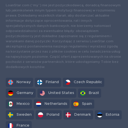
LoanStar.com (“my”) nie jest pożyczkodawcą, doradcą finansowym
lub jakimkolwiek innym typem instytucji finansowej w rozumieniu
prawa. Dokładamy wszelkich starań, aby dostarczać aktualne
informacje dotyczące oprocentowania, rat i innych
specjalistycznych danych bankowych, nie bierzemy natomiast
odpowiedzialności za ewentualne błędy: obowiązkiem
pożyczkobiorcy jest dokładne zapoznanie się z regulaminem i
warunkami danej pożyczki. Korzystając z serwisu LoanStar.com
akceptujesz postanowienia naszego regulaminu i wyrażasz zgodę
na korzystanie przez nas z plików cookies w celu świadczenia usług
na najwyższym poziomie. Część ofert zaprezentowanych na stronie
pochodzi z serwisów partnerskich, które udostępniamy Tobie bez
dodatkowych kosztów.
Norway
Finland
Czech Republic
Germany
United States
Brazil
Mexico
Netherlands
Spain
Sweden
Poland
Denmark
Estonia
France