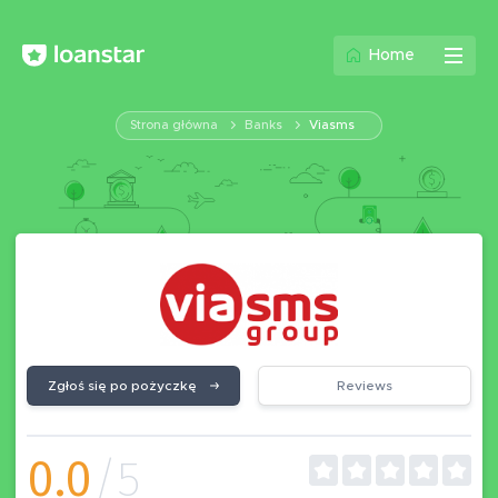
Home
Strona główna
Banks
Viasms
Zgłoś się po pożyczkę
Reviews
0.0
/5