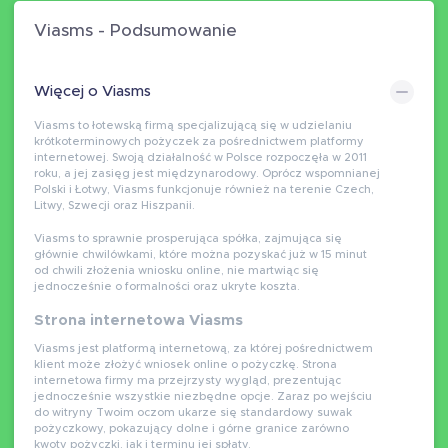
Viasms - Podsumowanie
Więcej o Viasms
Viasms to łotewską firmą specjalizującą się w udzielaniu
krótkoterminowych pożyczek za pośrednictwem platformy
internetowej. Swoją działalność w Polsce rozpoczęła w 2011
roku, a jej zasięg jest międzynarodowy. Oprócz wspomnianej
Polski i Łotwy, Viasms funkcjonuje również na terenie Czech,
Litwy, Szwecji oraz Hiszpanii.
Viasms to sprawnie prosperująca spółka, zajmująca się
głównie chwilówkami, które można pozyskać już w 15 minut
od chwili złożenia wniosku online, nie martwiąc się
jednocześnie o formalności oraz ukryte koszta.
Strona internetowa Viasms
Viasms jest platformą internetową, za której pośrednictwem
klient może złożyć wniosek online o pożyczkę. Strona
internetowa firmy ma przejrzysty wygląd, prezentując
jednocześnie wszystkie niezbędne opcje. Zaraz po wejściu
do witryny Twoim oczom ukarze się standardowy suwak
pożyczkowy, pokazujący dolne i górne granice zarówno
kwoty pożyczki, jak i terminu jej spłaty.