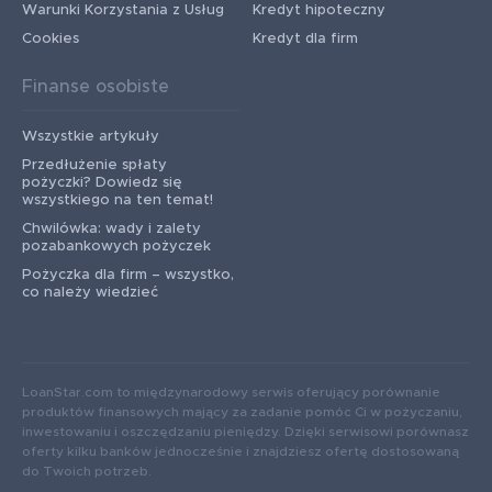
Warunki Korzystania z Usług
Kredyt hipoteczny
Cookies
Kredyt dla firm
Finanse osobiste
Wszystkie artykuły
Przedłużenie spłaty
pożyczki? Dowiedz się
wszystkiego na ten temat!
Chwilówka: wady i zalety
pozabankowych pożyczek
Pożyczka dla firm – wszystko,
co należy wiedzieć
LoanStar.com to międzynarodowy serwis oferujący porównanie
produktów finansowych mający za zadanie pomóc Ci w pożyczaniu,
inwestowaniu i oszczędzaniu pieniędzy. Dzięki serwisowi porównasz
oferty kilku banków jednocześnie i znajdziesz ofertę dostosowaną
do Twoich potrzeb.