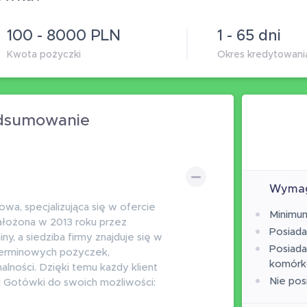
100 - 8000 PLN
1 - 65 dni
Kwota pożyczki
Okres kredytowani
odsumowanie
Wymag
a, specjalizująca się w ofercie
Minimum
ałożona w 2013 roku przez
Posiad
ny, a siedziba firmy znajduje się w
Posiada
terminowych pożyczek,
komór
ności. Dzięki temu każdy klient
Nie pos
 Gotówki do swoich możliwości: