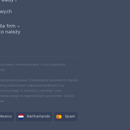
 wady i
owych
la firm –
co należy
yczaniu, inwestowaniu i oszczędzaniu
zeb.
ozumieniu prawa. Dokładamy wszelkich starań,
rzemy natomiast odpowiedzialności za
Korzystając z serwisu LoanStar.com
zenia usług na najwyższym poziomie. Część
ów.
Mexico
Netherlands
Spain