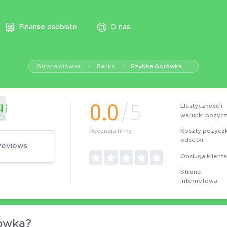
Finanse osobiste
O nas
Strona główna
Banks
Szybka Gotówka
0.0
/5
Elastyczność i
warunki pożycz
Koszty pożyczki
Recenzja firmy
odsetki
Reviews
Obsługa klienta
Strona
internetowa
ówka?