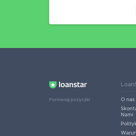
Loan
O nas
Porównaj pożyczki
Skonta
Nami
Polity
Warun