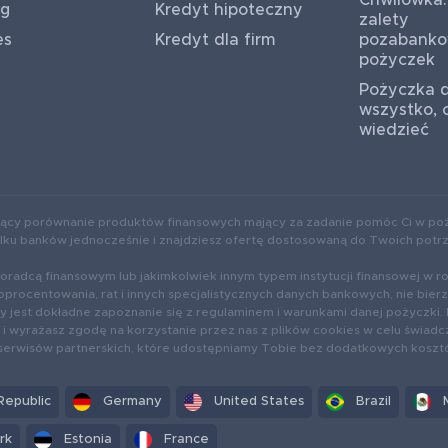
Chwilówka:
ug
Kredyt hipoteczny
zalety
es
Kredyt dla firm
pozabank
pożyczek
Pożyczka d
wszystko, 
wiedzieć
ący porównanie produktów finansowych mający za zadanie pomóc Ci w poż
kilku banków jednocześnie i znajdziesz ofertę dostosowaną do Twoich potr
oradcą finansowym lub jakimkolwiek innym typem instytucji finansowej w r
oprocentowania, rat i innych specjalistycznych danych bankowych, nie bie
jest dokładne zapoznanie się z regulaminem i warunkami danej pożyczki. 
i wyrażasz zgodę na korzystanie przez nas z plików cookies w celu świadc
 serwisów partnerskich, które udostępniamy Tobie bez dodatkowych koszt
Republic
Germany
United States
Brazil
rk
Estonia
France