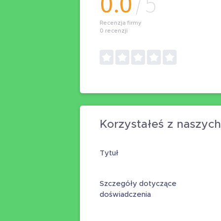
0.0
/5
Recenzja firmy
0
recenzji
Korzystałeś z naszyc
Tytuł
Szczegóły dotyczące
doświadczenia