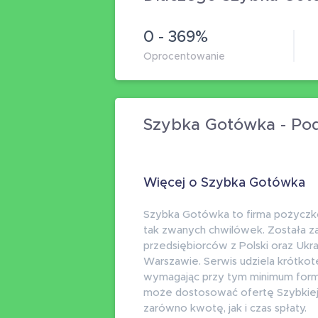
0 - 369%
Oprocentowanie
Szybka Gotówka - P
Więcej o Szybka Gotówka
Szybka Gotówka to firma pożyczkow
tak zwanych chwilówek. Została z
przedsiębiorców z Polski oraz Ukrai
Warszawie. Serwis udziela krótko
wymagając przy tym minimum formal
może dostosować ofertę Szybkiej
zarówno kwotę, jak i czas spłaty.