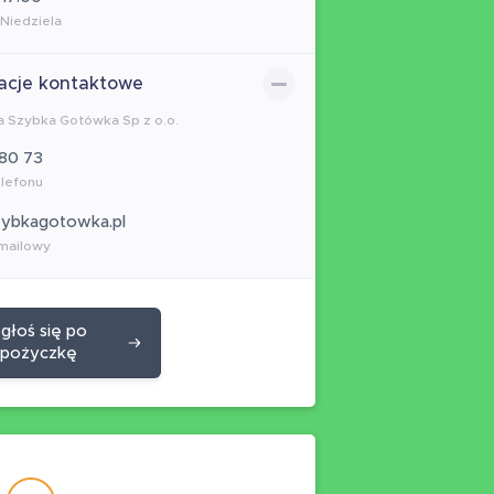
 Niedziela
acje kontaktowe
a Szybka Gotówka Sp z o.o.
80 73
lefonu
zybkagotowka.pl
mailowy
głoś się po
pożyczkę