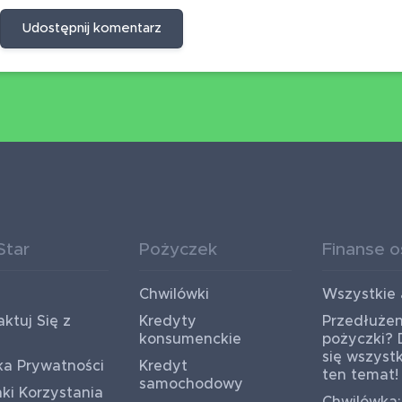
Udostępnij komentarz
Star
Pożyczek
Finanse o
Chwilówki
Wszystkie 
ktuj Się z
Kredyty
Przedłużen
konsumenckie
pożyczki?
się wszyst
ka Prywatności
Kredyt
ten temat!
samochodowy
ki Korzystania