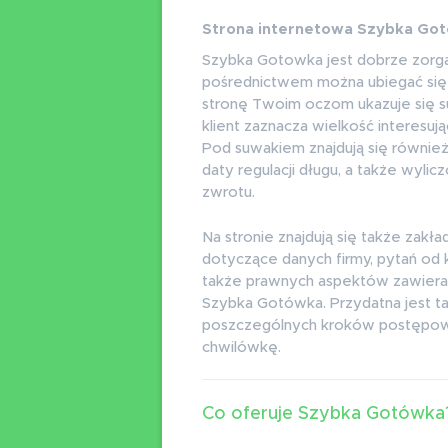
Strona internetowa Szybka Go
Szybka Gotowka jest dobrze zorga
pośrednictwem można ubiegać się 
stronę Twoim oczom ukazuje się 
klient zaznacza wielkość interesują
Pod suwakiem znajdują się równie
daty regulacji długu, a także wyli
zwrotu.
Na stronie znajdują się także zakła
dotyczące danych firmy, pytań od k
także prawnych aspektów zawier
Szybka Gotówka. Przydatna jest ta
poszczególnych kroków postępowa
chwilówkę.
Co oferuje Szybka Gotówka