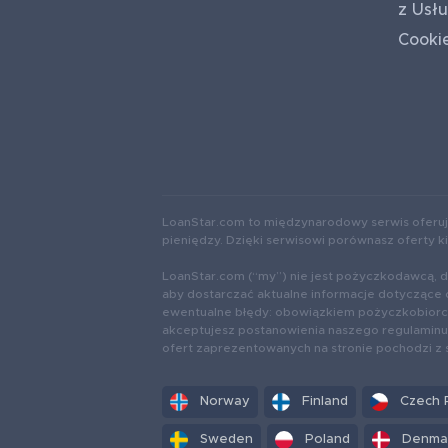
z Usł
Cooki
LoanStar.com to międzynarodowy serwis oferuj
pieniędzy. Dzięki serwisowi porównasz oferty 
LoanStar.com (“my”) nie jest pożyczkodawcą, d
aby dostarczać aktualne informacje dotyczące 
ewentualne błędy: obowiązkiem pożyczkobiorcy 
akceptujesz postanowienia naszego regulaminu 
ofert zaprezentowanych na stronie pochodzi z
Norway
Finland
Czech 
Sweden
Poland
Denma