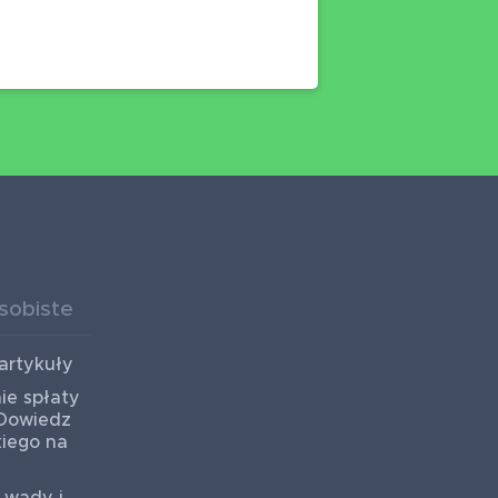
sobiste
artykuły
ie spłaty
 Dowiedz
kiego na