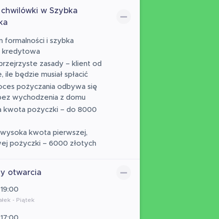
 chwilówki w Szybka
ka
 formalności i szybka
a kredytowa
 przejrzyste zasady – klient od
, ile będzie musiał spłacić
oces pożyczania odbywa się
 bez wychodzenia z domu
 kwota pożyczki – do 8000
wysoka kwota pierwszej,
ej pożyczki – 6000 złotych
y otwarcia
 19:00
łek - Piątek
 17:00