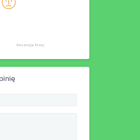
Recenzja firmy
pinię