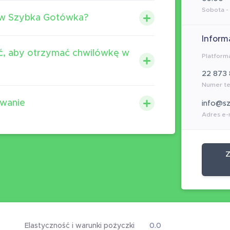
Sobota -
ę w Szybka Gotówka?
Inform
ać, aby otrzymać chwilówkę w
Platform
22 873 
Numer te
wanie
info@s
Adres e-
Z
Elastyczność i warunki pożyczki
0.0