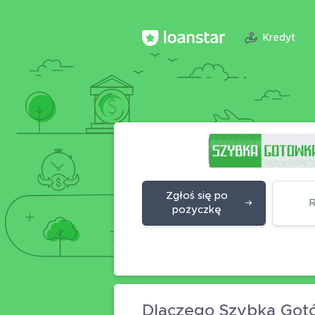
Kredyt
Zgłoś się po
pożyczkę
Dlaczego Szybka Got