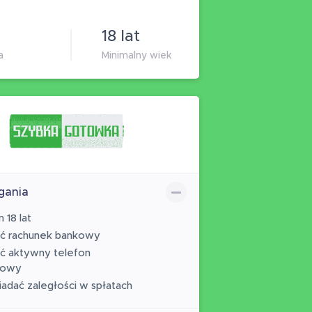
18 lat
a
Minimalny wiek
ania
 18 lat
ać rachunek bankowy
ć aktywny telefon
kowy
iadać zaległości w spłatach