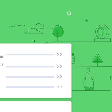
0.0
ki
 i
0.0
0.0
0.0