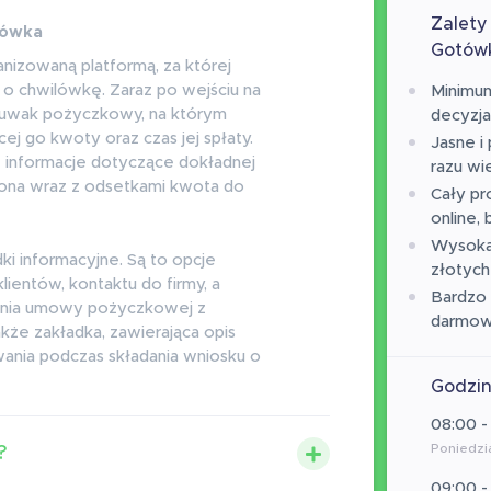
Zalety
tówka
Gotów
nizowaną platformą, za której
o chwilówkę. Zaraz po wejściu na
Minimum
suwak pożyczkowy, na którym
decyzj
cej go kwoty oraz czas jej spłaty.
Jasne i
ż informacje dotyczące dokładnej
razu wie
czona wraz z odsetkami kwota do
Cały pr
online,
Wysoka
dki informacyjne. Są to opcje
złotych
lientów, kontaktu do firmy, a
Bardzo 
ania umowy pożyczkowej z
darmow
kże zakładka, zawierająca opis
nia podczas składania wniosku o
Godzin
08:00 -
Poniedzia
?
09:00 -