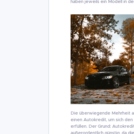
haben jeweils ein Modell in d
Die überwiegende Mehrheit all
einen Autokredit, um sich d
erfüllen. Der Grund: Autokredi
außerordentlich günstig, da 