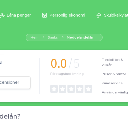
Låna pengar
Personlig ekonomi
Skuldkalkyla
Hem
Banks
Meddelandelån
0.0
/5
Flexibilitet &
villkår
Priser & räntor
Företagsbedömning
censioner
Kundservice
Användarvänli
ndelån?