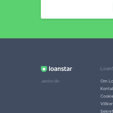
Loan
Om Lo
Jämför lån
Konta
Cooki
Villkor
Sekret