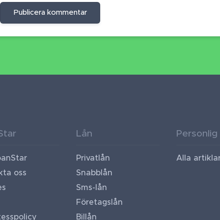
Publicera kommentar
Star
Lån
Personlig
anStar
Privatlån
Alla artikla
kta oss
Snabblån
es
Sms-lån
Företagslån
esspolicy
Billån