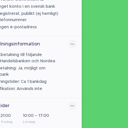
eget konto i en svensk bank
egistrerat, publikt (ej hemligt)
elefonnummer
egen e-postadress
lningsinformation
betalning till följande
 Handelsbanken och Nordea
etalning: Ja, möjligt om
bank
ningstider: Ca 1 bankdag
fikation: Används inte
ider
 21:00
10:00 – 17:00
 fredag
Lördag