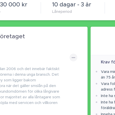
 30 000 kr
10 dagar - 3 år
p
Låneperiod
öretaget
Krav fö
dan 2006 och det innebär faktiskt
Vara mi
törerna i denna unga bransch. Det
än 75 år
 Oy som ligger bakom
Vara fo
ora när det gäller smslån på den
adress 
kundomdömen för olika långivare
Inte ha
tor majoritet av alla låntagare som
Inte ha 
öjda med servicen och villkoren
föräldr
Inneha 