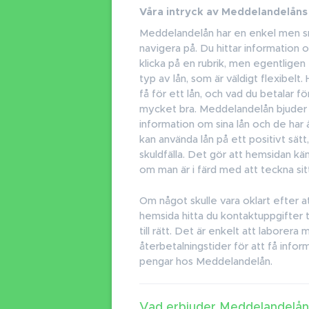
Våra intryck av Meddelandelån
Meddelandelån har en enkel men sn
navigera på. Du hittar information 
klicka på en rubrik, men egentlige
typ av lån, som är väldigt flexibel
få för ett lån, och vad du betalar för
mycket bra. Meddelandelån bjuder
information om sina lån och de ha
kan använda lån på ett positivt sätt,
skuldfälla. Det gör att hemsidan känn
om man är i färd med att teckna sit
Om något skulle vara oklart efter a
hemsida hitta du kontaktuppgifter t
till rätt. Det är enkelt att laborer
återbetalningstider för att få info
pengar hos Meddelandelån.
Vad erbjuder Meddelandelån