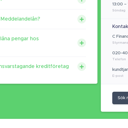
13:00 –
Söndag
 Meddelandelån?
Kontak
C Finan
 låna pengar hos
Styrmans
020-40
Telefon
ansvarstagande kreditföretag
kundtj
E-post
Sök 