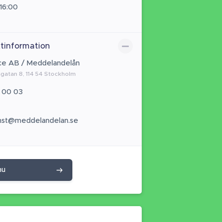
 16:00
tinformation
ce AB / Meddelandelån
gatan 8, 114 54 Stockholm
 00 03
anst@meddelandelan.se
nu