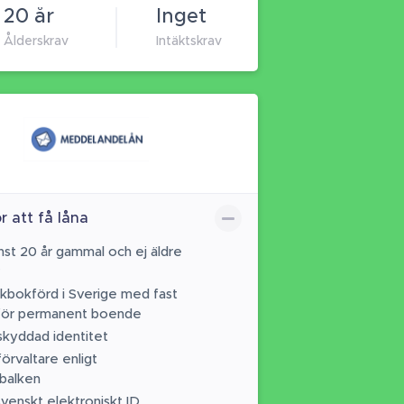
20 år
Inget
Ålderskrav
Intäktskrav
r att få låna
nst 20 år gammal och ej äldre
lkbokförd i Sverige med fast
för permanent boende
 skyddad identitet
förvaltare enligt
abalken
svenskt elektroniskt ID