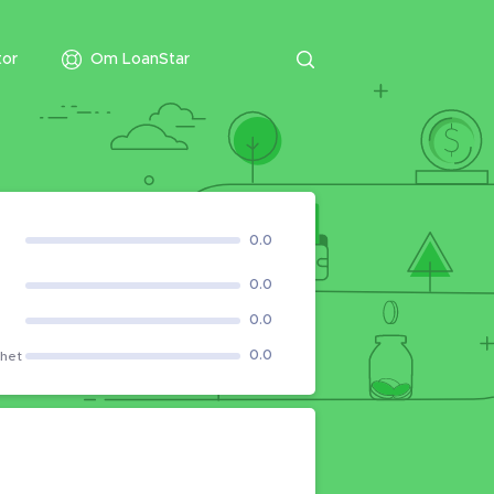
tor
Om LoanStar
0.0
0.0
0.0
0.0
ghet