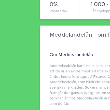
0%
1 000 -
Ränta från
Lånebelop
Meddelandelån - om f
Om Meddealandelån
Meddelandelån har funnits ända se
att de är en av de mest erfarna ak
är det finska företaget C Finance
Meddelandelån, som blivit riktigt st
svenska marknaden. Söker man på 
framgår det ganska tydligt att en s
tecknat lån hos Meddelandelån är n
som de får.