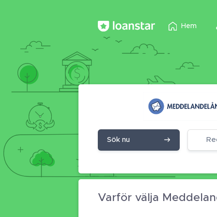
Hem
Sök nu
Re
Varför välja Meddela