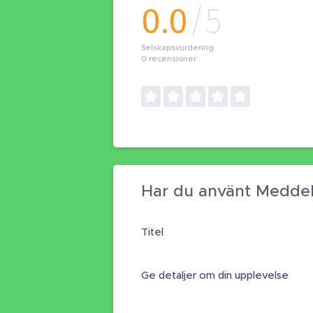
0.0
/5
Selskapsvurdering
0
recensioner
Har du använt Meddel
Titel
Ge detaljer om din upplevelse