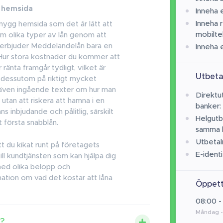
s hemsida
Inneha 
Inneha r
ygg hemsida som det är lätt att
mobilt
om olika typer av lån genom att
n erbjuder Meddelandelån bara en
Inneha 
t. Hur stora kostnader du kommer att
 ränta framgår tydligt, vilket är
Utbeta
 dessutom på riktigt mycket
r även ingående texter om hur man
Direktut
 utan att riskera att hamna i en
banker:
s inbjudande och pålitlig, särskilt
Helgutb
t första snabblån.
samma 
Utbetal
tt du kikat runt på företagets
E-identi
ill kundtjänsten som kan hjälpa dig
a med olika belopp och
rmation om vad det kostar att låna
Öppett
08:00 -
Måndag -
?