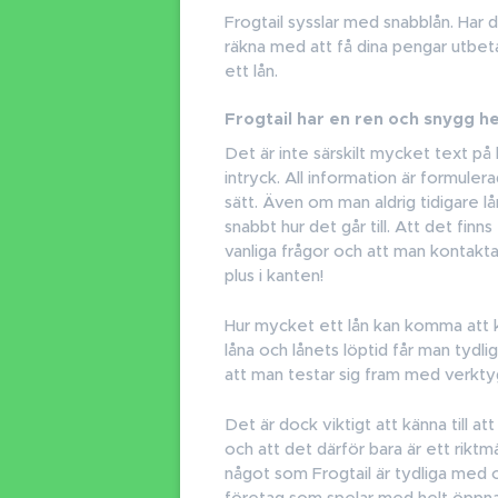
Frogtail sysslar med snabblån. Har
räkna med att få dina pengar utb
ett lån.
Frogtail har en ren och snygg h
Det är inte särskilt mycket text på
intryck. All information är formule
sätt. Även om man aldrig tidigare l
snabbt hur det går till. Att det fin
vanliga frågor och att man kontakta
plus i kanten!
Hur mycket ett lån kan komma att k
låna och lånets löptid får man tyd
att man testar sig fram med verkt
Det är dock viktigt att känna till att
och att det därför bara är ett rikt
något som Frogtail är tydliga med