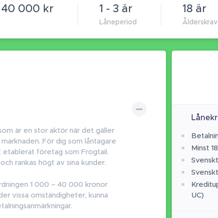
 40 000 kr
1 - 3 år
18 år
Låneperiod
Ålderskrav
Lånekr
som är en stor aktör när det gäller
Betalni
a marknaden. För dig som låntagare
Minst 18
tt etablerat företag som Frogtail.
Svensk
och rankas högt av sina kunder.
Svensk
sordningen 1 000 – 40 000 kronor
Kreditu
nder vissa omständigheter, kunna
UC)
betalningsanmärkningar.