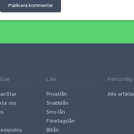
Publicera kommentar
Star
Lån
Personlig
anStar
Privatlån
Alla artikla
kta oss
Snabblån
es
Sms-lån
Företagslån
esspolicy
Billån