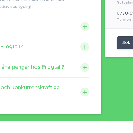
kort. Här behöver du inte vara
Götgatan
edovisas tydligt.
0770-9
Telefon
Sök 
Frogtail?
 låna pengar hos Frogtail?
e och konkurrenskraftiga