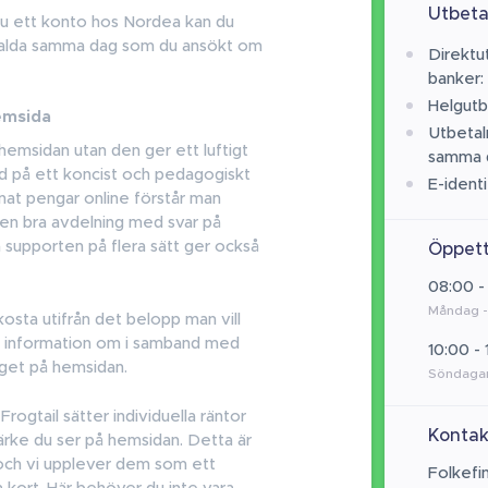
Utbeta
 du ett konto hos Nordea kan du
etalda samma dag som du ansökt om
Direktut
banker:
Helgutbe
emsida
Utbetal
 hemsidan utan den ger ett luftigt
samma 
rad på ett koncist och pedagogiskt
E-identi
ånat pengar online förstår man
ns en bra avdelning med svar på
 supporten på flera sätt ger också
Öppett
08:00 -
Måndag -
osta utifrån det belopp man vill
lig information om i samband med
10:00 - 
yget på hemsidan.
Söndagar
 Frogtail sätter individuella räntor
Kontak
märke du ser på hemsidan. Detta är
 och vi upplever dem som ett
Folkefi