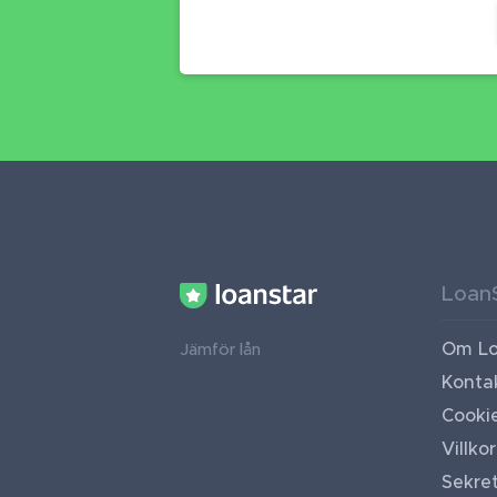
Loan
Om Lo
Jämför lån
Konta
Cooki
Villkor
Sekret