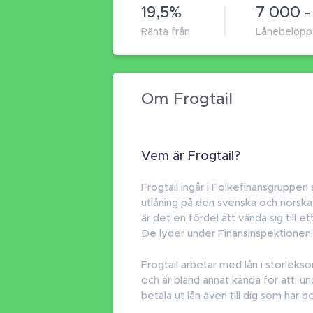
19,5%
7 000 -
Ränta från
Lånebelopp
Om Frogtail
Vem är Frogtail?
Frogtail ingår i Folkefinansgruppen 
utlåning på den svenska och norsk
är det en fördel att vända sig till e
De lyder under Finansinspektionen 
Frogtail arbetar med lån i storlek
och är bland annat kända för att, u
betala ut lån även till dig som har 