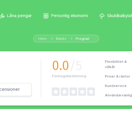
Låna pengar
Personlig ekonomi
Skuldkalkyla
Hem
Banks
Frogtail
0.0
/5
Flexibilitet &
villkår
Priser & räntor
Företagsbedömning
Kundservice
censioner
Användarvänli