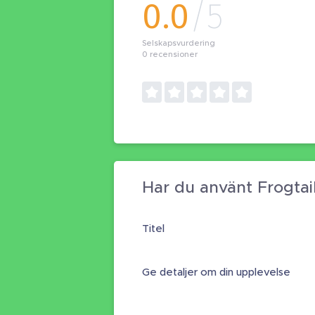
0.0
/5
Selskapsvurdering
0
recensioner
Har du använt Frogtai
Titel
Ge detaljer om din upplevelse