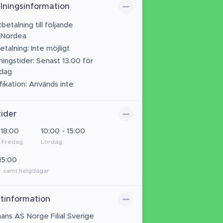
lningsinformation
betalning till följande
 Nordea
talning: Inte möjligt
ningstider: Senast 13.00 för
dag
fikation: Används inte
ider
 18:00
10:00 - 15:00
 Fredag
Lördag
15:00
 samt helgdagar
tinformation
nans AS Norge Filial Sverige