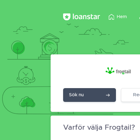
Hem
Sök nu
Re
Varför välja Frogtail?