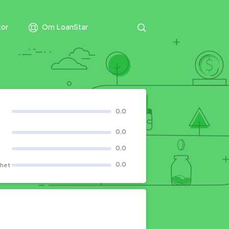
tor
Om LoanStar
0.0
0.0
0.0
0.0
ghet