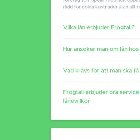
företag som spelar med helt öppna 
rädd för dolda kostnader utan allt r
Vilka lån erbjuder Frogtail?
Hur ansöker man om lån hos 
Vad krävs för att man ska få
Frogtail erbjuder bra servic
lånevillkor