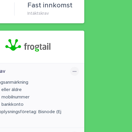
Fast innkomst
Intäktskrav
av
ngsanmärkning
 eller äldre
t mobilnummer
t bankkonto
pplysningsföretag: Bisnode (Ej