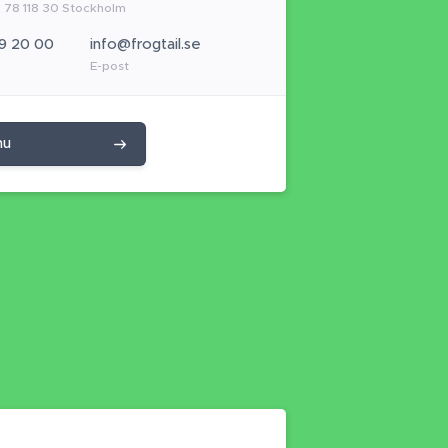
 78 118 30 Stockholm
9 20 00
info@frogtail.se
E-post
nu