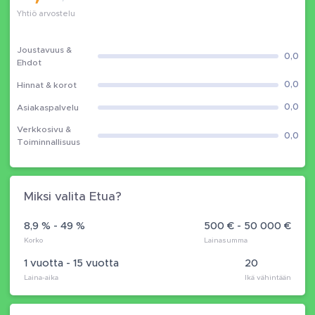
Yhtiö arvostelu
Joustavuus &
0,0
Ehdot
0,0
Hinnat & korot
0,0
Asiakaspalvelu
Verkkosivu &
0,0
Toiminnallisuus
Miksi valita Etua?
8,9 % - 49 %
500 € - 50 000 €
Korko
Lainasumma
1 vuotta - 15 vuotta
20
Laina-aika
Ikä vähintään