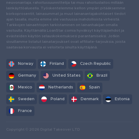
neuvonantaja, rahoitussuunnittelija tai muu rahoituslaitos millään
lainkäyttöalueella. Työskentelemme kellon ympäri pitääksemme
korkoprosentit, lainasummat ja muut lainanantajakohtaiset tiedot
ajan tasalla, mutta emme ole vastuussa mahdollisista virheistä.
Tarkkojen lainaehtojen tarkistaminen on lainanhakijan omalla
vastuulla. Käyttämällä LoanStar.comia hyväksyt käyttäjäehdot ja
evästeiden käytön selauskokemuksesi parantamiseksi. Jotkin
sivuillamme listatut lainatarjoukset ovat affiliate-tarjouksia, joista
saatavaa korvausta ei veloiteta sinulta käyttäjänä.
Norway
Finland
Czech Republic
Germany
United States
Brazil
Mexico
Netherlands
Spain
Sweden
Poland
Denmark
Estonia
France
Copyright © 2026 Digital Takeover LTD