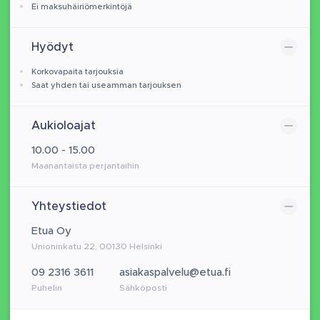
Ei maksuhäiriömerkintöjä
Hyödyt
Korkovapaita tarjouksia
Saat yhden tai useamman tarjouksen
Aukioloajat
10.00 - 15.00
Maanantaista perjantaihin
Yhteystiedot
Etua Oy
Unioninkatu 22, 00130 Helsinki
09 2316 3611
asiakaspalvelu@etua.fi
Puhelin
Sähköposti