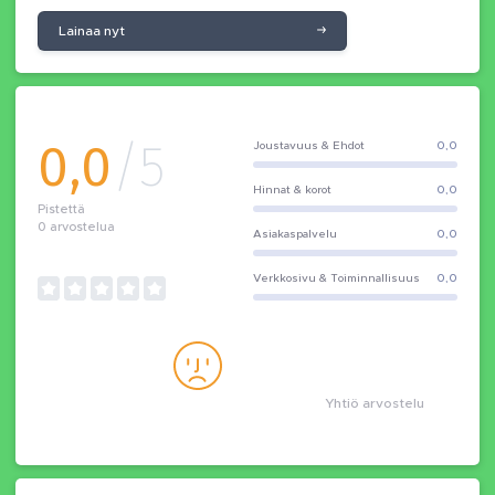
Lainaa nyt
0,0
/5
Joustavuus & Ehdot
0,0
Hinnat & korot
0,0
Pistettä
0
arvostelua
Asiakaspalvelu
0,0
Verkkosivu & Toiminnallisuus
0,0
Yhtiö arvostelu