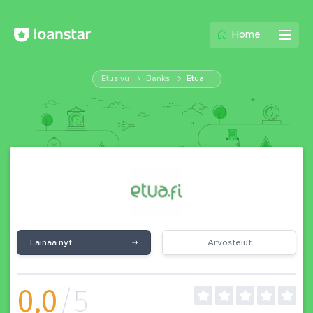
Home
Etusivu
Banks
Etua
Lainaa nyt
Arvostelut
0,0
/5