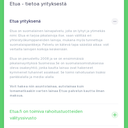
Etua - tietoa yrityksestä
Etua yrityksenä
Etua on suomalainen lainapalvelu, jolla on lyhyt ja ytimekäs
nimi. Etua ei tarjoa pikalainoja itse, vaan välittää eri
yhteistyökumppaneiden lainoja, mukana myös tunnettuja
suomalaispankkeja. Palvelu on kätevä tapa säästää aikaa: voit
vertailla lainojen korkoja keskenään.
Etua on perustettu 2008 ja se on ensimmäisiä
pikalainayrityksiä Suomessa.Se on suomalaisomistuksessa
oleva osakeyhtiö, jonka kautta lainaa ovat hakeneet
kymmenet tuhannet asiakkaat. Se toimii rahoitusalan lisäksi
pankkialalla ja media-alalla.
Voit hakea niin asuntolainaa, autolainaa kuin
lomamatkaakin varten lainaa Etua-palvelun kautta ilman
maksua.
Etua.fi on toimiva rahoitustuotteiden
välityssivusto