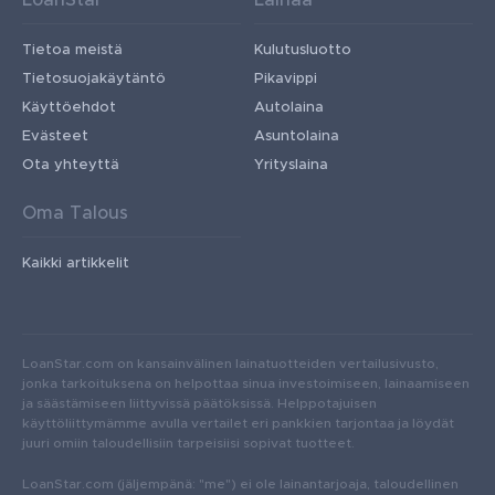
LoanStar
Lainaa
Tietoa meistä
Kulutusluotto
Tietosuojakäytäntö
Pikavippi
Käyttöehdot
Autolaina
Evästeet
Asuntolaina
Ota yhteyttä
Yrityslaina
Oma Talous
Kaikki artikkelit
LoanStar.com on kansainvälinen lainatuotteiden vertailusivusto,
jonka tarkoituksena on helpottaa sinua investoimiseen, lainaamiseen
ja säästämiseen liittyvissä päätöksissä. Helppotajuisen
käyttöliittymämme avulla vertailet eri pankkien tarjontaa ja löydät
juuri omiin taloudellisiin tarpeisiisi sopivat tuotteet.
LoanStar.com (jäljempänä: "me") ei ole lainantarjoaja, taloudellinen