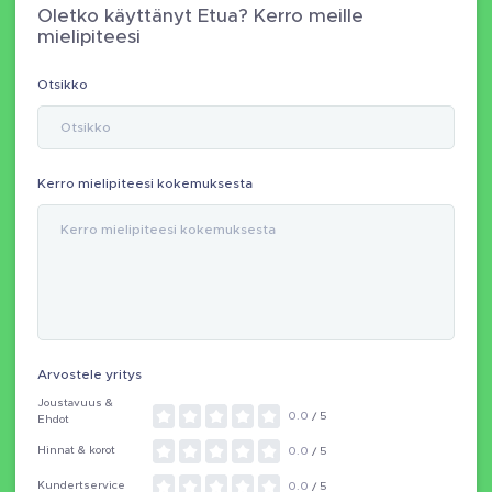
Oletko käyttänyt Etua? Kerro meille
mielipiteesi
Otsikko
Kerro mielipiteesi kokemuksesta
Arvostele yritys
Joustavuus &
0.0
/ 5
Ehdot
Hinnat & korot
0.0
/ 5
Kundertservice
0.0
/ 5