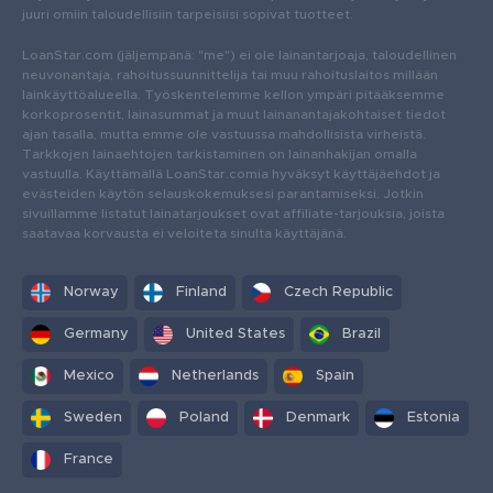
juuri omiin taloudellisiin tarpeisiisi sopivat tuotteet.
LoanStar.com (jäljempänä: "me") ei ole lainantarjoaja, taloudellinen
neuvonantaja, rahoitussuunnittelija tai muu rahoituslaitos millään
lainkäyttöalueella. Työskentelemme kellon ympäri pitääksemme
korkoprosentit, lainasummat ja muut lainanantajakohtaiset tiedot
ajan tasalla, mutta emme ole vastuussa mahdollisista virheistä.
Tarkkojen lainaehtojen tarkistaminen on lainanhakijan omalla
vastuulla. Käyttämällä LoanStar.comia hyväksyt käyttäjäehdot ja
evästeiden käytön selauskokemuksesi parantamiseksi. Jotkin
sivuillamme listatut lainatarjoukset ovat affiliate-tarjouksia, joista
saatavaa korvausta ei veloiteta sinulta käyttäjänä.
Norway
Finland
Czech Republic
Germany
United States
Brazil
Mexico
Netherlands
Spain
Sweden
Poland
Denmark
Estonia
France