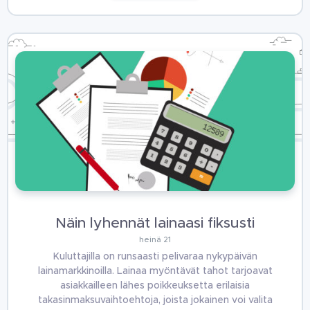
Näin lyhennät lainaasi fiksusti
heinä 21
Kuluttajilla on runsaasti pelivaraa nykypäivän
lainamarkkinoilla. Lainaa myöntävät tahot tarjoavat
asiakkailleen lähes poikkeuksetta erilaisia
takasinmaksuvaihtoehtoja, joista jokainen voi valita