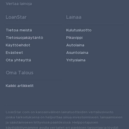
Vertaa lainoja
LoanStar
Lainaa
Tietoa meistä
Kulutusluotto
Tietosuojakäytäntö
Pikavippi
Käyttöehdot
Autolaina
Evästeet
Asuntolaina
Ota yhteyttä
Yrityslaina
Oma Talous
Kaikki artikkelit
LoanStar.com on kansainvälinen lainatuotteiden vertailusivusto,
jonka tarkoituksena on helpottaa sinua investoimiseen, lainaamiseen
ja säästämiseen liittyvissä päätöksissä. Helppotajuisen
käyttöliittymämme avulla vertailet eri pankkien tarjontaa ja löydät