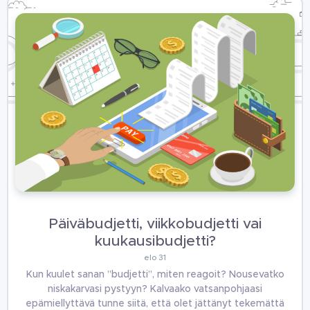
Päiväbudjetti, viikkobudjetti vai
kuukausibudjetti?
elo 31
Kun kuulet sanan ”budjetti”, miten reagoit? Nousevatko
niskakarvasi pystyyn? Kalvaako vatsanpohjaasi
epämiellyttävä tunne siitä, että olet jättänyt tekemättä