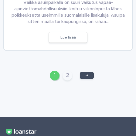
Vaikka asuinpaikalla on suuri vaikutus vapaa-
ajanviettomahdollisuuksiin, koituu viikonlopusta lähes
poikkeuksetta useimmille suomalaisille lisäkuluja. Asuipa
sitten maalla tai kaupungissa, on rahaa…
Lue lisää
1
2