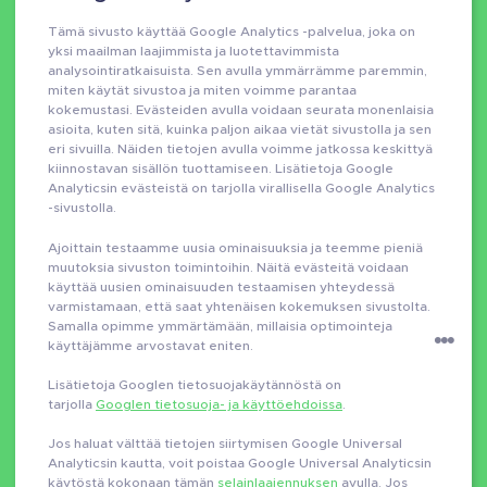
Tämä sivusto käyttää Google Analytics -palvelua, joka on
yksi maailman laajimmista ja luotettavimmista
analysointiratkaisuista. Sen avulla ymmärrämme paremmin,
miten käytät sivustoa ja miten voimme parantaa
kokemustasi. Evästeiden avulla voidaan seurata monenlaisia
asioita, kuten sitä, kuinka paljon aikaa vietät sivustolla ja sen
eri sivuilla. Näiden tietojen avulla voimme jatkossa keskittyä
kiinnostavan sisällön tuottamiseen. Lisätietoja Google
Analyticsin evästeistä on tarjolla virallisella Google Analytics
-sivustolla.
Ajoittain testaamme uusia ominaisuuksia ja teemme pieniä
muutoksia sivuston toimintoihin. Näitä evästeitä voidaan
käyttää uusien ominaisuuden testaamisen yhteydessä
varmistamaan, että saat yhtenäisen kokemuksen sivustolta.
Samalla opimme ymmärtämään, millaisia optimointeja
käyttäjämme arvostavat eniten.
Lisätietoja Googlen tietosuojakäytännöstä on
tarjolla
Googlen tietosuoja- ja käyttöehdoissa
.
Jos haluat välttää tietojen siirtymisen Google Universal
Analyticsin kautta, voit poistaa Google Universal Analyticsin
käytöstä kokonaan tämän
selainlaajennuksen
avulla. Jos