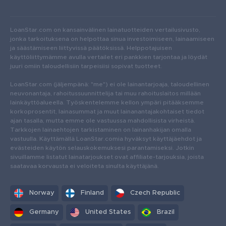
LoanStar.com on kansainvälinen lainatuotteiden vertailusivusto,
jonka tarkoituksena on helpottaa sinua investoimiseen, lainaamiseen
ja säästämiseen liittyvissä päätöksissä. Helppotajuisen
käyttöliittymämme avulla vertailet eri pankkien tarjontaa ja löydät
juuri omiin taloudellisiin tarpeisiisi sopivat tuotteet.
LoanStar.com (jäljempänä: "me") ei ole lainantarjoaja, taloudellinen
neuvonantaja, rahoitussuunnittelija tai muu rahoituslaitos millään
lainkäyttöalueella. Työskentelemme kellon ympäri pitääksemme
korkoprosentit, lainasummat ja muut lainanantajakohtaiset tiedot
ajan tasalla, mutta emme ole vastuussa mahdollisista virheistä.
Tarkkojen lainaehtojen tarkistaminen on lainanhakijan omalla
vastuulla. Käyttämällä LoanStar.comia hyväksyt käyttäjäehdot ja
evästeiden käytön selauskokemuksesi parantamiseksi. Jotkin
sivuillamme listatut lainatarjoukset ovat affiliate-tarjouksia, joista
saatavaa korvausta ei veloiteta sinulta käyttäjänä.
Norway
Finland
Czech Republic
Germany
United States
Brazil