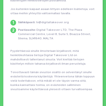
käsiteltyjen henkilötietojen poistamista.
Jos kuitenkin kaipaat asiaan liittyen edelleen lisätietoja, voit
ottaa meihin yhteyttä valitsemallasi tavalla.
Sähköposti
:
hi@digitaltakeover.org
Postiosoite:
Digital Takeover LTD, The Plaza
Commercial Centre, Level 8, Suite 5, Bisazza Street,
Sliema, SLM1640, MALTA
Pyydettäessä sinulle ilmoitetaan kirjallisesti, mitä
henkilökohtaisia ​​tietoja Digital Takeover Ltd on
mahdollisesti tallentanut sinusta. Voit kieltää tietojen
käsittelyn milloin tahansa kirjallisesti ilman perusteluja.
Toivottavasti tämän sivuston sisältö on selventänyt sinulle
evästeitä koskevia käytäntöjä. Yhteenvetona tähän loppuun
vielä todettakoon, että mikäli et ole täysin varma siitä,
kuinka kannattaisi toimia, on evästeiden salliminen
sivustoamme käytettäessä yleisesti ottaen turvallisempaa.