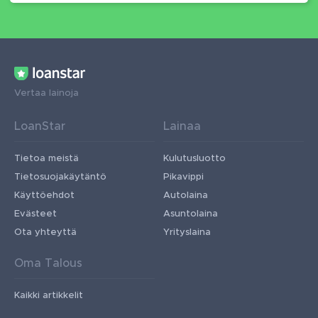
Vertaa lainoja
LoanStar
Lainaa
Tietoa meistä
Kulutusluotto
Tietosuojakäytäntö
Pikavippi
Käyttöehdot
Autolaina
Evästeet
Asuntolaina
Ota yhteyttä
Yrityslaina
Oma Talous
Kaikki artikkelit