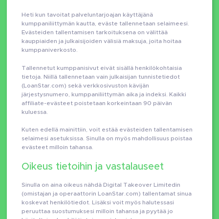
Heti kun tavoitat palveluntarjoajan käyttäjänä
kumppaniliittymän kautta, eväste tallennetaan selaimeesi.
Evästeiden tallentamisen tarkoituksena on välittää
kauppiaiden ja julkaisijoiden välisiä maksuja, joita hoitaa
kumppaniverkosto.
Tallennetut kumppanisivut eivät sisällä henkilökohtaisia ​​
tietoja. Niillä tallennetaan vain julkaisijan tunnistetiedot
(LoanStar.com) sekä verkkosivuston kävijän
järjestysnumero, kumppaniliittymän aika ja indeksi. Kaikki
affiliate-evästeet poistetaan korkeintaan 90 päivän
kuluessa.
Kuten edellä mainittiin, voit estää evästeiden tallentamisen
selaimesi asetuksissa. Sinulla on myös mahdollisuus poistaa
evästeet milloin tahansa.
Oikeus tietoihin ja vastalauseet
Sinulla on aina oikeus nähdä Digital Takeover Limitedin
(omistajan ja operaattorin LoanStar.com) tallentamat sinua
koskevat henkilötiedot. Lisäksi voit myös halutessasi
peruuttaa suostumuksesi milloin tahansa ja pyytää jo