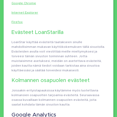
Google Chrome
Internet Explorer
Firefox
Evästeet LoanStarilla
LoanStar käyttää evästeitä taatakseen sinulle
mahdollisimman mukavan käyttökokemuksen tällä sivustolla.
Evästeiden avulla voit viestittää meille mieltymyksesi ja
toiveesi tämän sivuston toiminnan suhteen. Jotta
muistaisimme asetuksesi, meidän on asetettava evästeitä,
joiden kautta nämä tiedot voidaan tarkistaa aina sivustoa
käyttäessäsi ja säätää toiveidesi mukaisesti.
Kolmannen osapuolen evästeet
Joissakin erityistapauksissa käytämme myös luotettavia
kolmansien osapuolten tarjoamia evästeitä. Seuraavassa
osassa kuvaillaan kolmannen osapuolen evästeitä, joita
saatat kohdata tämän sivuston kautta.
Google Analytics