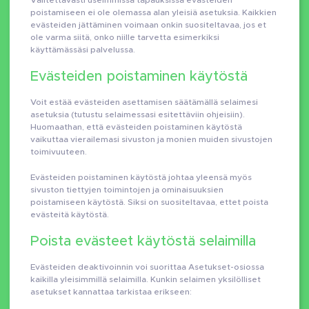
poistamiseen ei ole olemassa alan yleisiä asetuksia. Kaikkien
evästeiden jättäminen voimaan onkin suositeltavaa, jos et
ole varma siitä, onko niille tarvetta esimerkiksi
käyttämässäsi palvelussa.
Evästeiden poistaminen käytöstä
Voit estää evästeiden asettamisen säätämällä selaimesi
asetuksia (tutustu selaimessasi esitettäviin ohjeisiin).
Huomaathan, että evästeiden poistaminen käytöstä
vaikuttaa vierailemasi sivuston ja monien muiden sivustojen
toimivuuteen.
Evästeiden poistaminen käytöstä johtaa yleensä myös
sivuston tiettyjen toimintojen ja ominaisuuksien
poistamiseen käytöstä. Siksi on suositeltavaa, ettet poista
evästeitä käytöstä.
Poista evästeet käytöstä selaimilla
Evästeiden deaktivoinnin voi suorittaa Asetukset-osiossa
kaikilla yleisimmillä selaimilla. Kunkin selaimen yksilölliset
asetukset kannattaa tarkistaa erikseen: