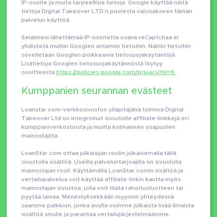
IP-osoite ja muita tarpeellisia tietoja. Google käyttää näitä
tietoja Digital Takeover LTD:n puolesta valvoakseen tämän
palvelun käyttöä.
Selaimesi lähettämää IP-osoitetta osana reCaptchaa ei
yhdistetä muihin Googlen antamiin tietoihin. Näihin tietoihin
sovelletaan Googlen poikkeavia tietosuojakäytäntöjä.
Lisätietoja Googlen tietosuojakäytännöstä löytyy
osoitteesta
https://policies.google.com/privacy?hl=fi.
Kumppanien seurannan evästeet
Loanstar.com-verkkosivuston ylläpitäjänä toimiva Digital
Takeover Ltd on integroinut sivustolle affiliate-linkkejä eri
kumppaniverkostoista ja muilta kolmannen osapuolen
mainostajilta.
LoanStar.com ottaa julkaisijan roolin julkaisemalla tällä
sivustolla sisältöä. Useilla palveluntarjoajilla on sivustolla
mainostajan rooli. Käyttämällä LoanStar.comin sisältöä ja
vertailupalvelua voit käyttää affiliate-linkin kautta myös
mainostajan sivustoa, jolla voit tilata rahoitustuotteen tai
pyytää lainaa. Menestyksekkään myynnin yhteydessä
saamme palkkion, jonka avulla voimme julkaista lisää ilmaista
sisältöä sinulle ja parantaa vertailujärjestelmäämme.