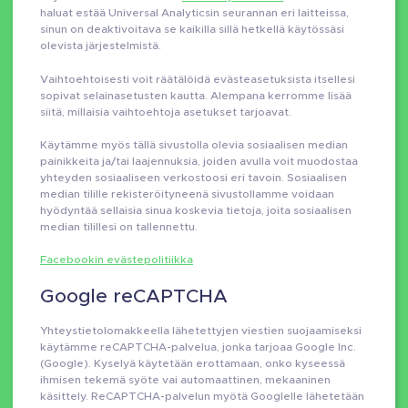
haluat estää Universal Analyticsin seurannan eri laitteissa,
sinun on deaktivoitava se kaikilla sillä hetkellä käytössäsi
olevista järjestelmistä.
Vaihtoehtoisesti voit räätälöidä evästeasetuksista itsellesi
sopivat selainasetusten kautta. Alempana kerromme lisää
siitä, millaisia vaihtoehtoja asetukset tarjoavat.
Käytämme myös tällä sivustolla olevia sosiaalisen median
painikkeita ja/tai laajennuksia, joiden avulla voit muodostaa
yhteyden sosiaaliseen verkostoosi eri tavoin. Sosiaalisen
median tilille rekisteröityneenä sivustollamme voidaan
hyödyntää sellaisia sinua koskevia tietoja, joita sosiaalisen
median tilillesi on tallennettu.
Facebookin evästepolitiikka
Google reCAPTCHA
Yhteystietolomakkeella lähetettyjen viestien suojaamiseksi
käytämme reCAPTCHA-palvelua, jonka tarjoaa Google Inc.
(Google). Kyselyä käytetään erottamaan, onko kyseessä
ihmisen tekemä syöte vai automaattinen, mekaaninen
käsittely. ReCAPTCHA-palvelun myötä Googlelle lähetetään