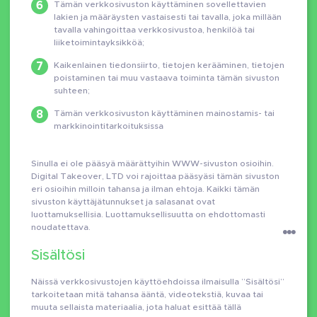
Tämän verkkosivuston käyttäminen sovellettavien
lakien ja määräysten vastaisesti tai tavalla, joka millään
tavalla vahingoittaa verkkosivustoa, henkilöä tai
liiketoimintayksikköä;
Kaikenlainen tiedonsiirto, tietojen kerääminen, tietojen
poistaminen tai muu vastaava toiminta tämän sivuston
suhteen;
Tämän verkkosivuston käyttäminen mainostamis- tai
markkinointitarkoituksissa
Sinulla ei ole pääsyä määrättyihin WWW-sivuston osioihin.
Digital Takeover, LTD voi rajoittaa pääsyäsi tämän sivuston
eri osioihin milloin tahansa ja ilman ehtoja. Kaikki tämän
sivuston käyttäjätunnukset ja salasanat ovat
luottamuksellisia. Luottamuksellisuutta on ehdottomasti
noudatettava.
Sisältösi
Näissä verkkosivustojen käyttöehdoissa ilmaisulla ”Sisältösi”
tarkoitetaan mitä tahansa ääntä, videotekstiä, kuvaa tai
muuta sellaista materiaalia, jota haluat esittää tällä