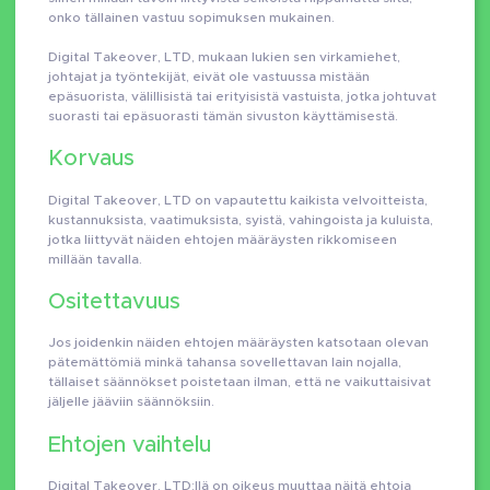
onko tällainen vastuu sopimuksen mukainen.
Digital Takeover, LTD, mukaan lukien sen virkamiehet,
johtajat ja työntekijät, eivät ole vastuussa mistään
epäsuorista, välillisistä tai erityisistä vastuista, jotka johtuvat
suorasti tai epäsuorasti tämän sivuston käyttämisestä.
Korvaus
Digital Takeover, LTD on vapautettu kaikista velvoitteista,
kustannuksista, vaatimuksista, syistä, vahingoista ja kuluista,
jotka liittyvät näiden ehtojen määräysten rikkomiseen
millään tavalla.
Ositettavuus
Jos joidenkin näiden ehtojen määräysten katsotaan olevan
pätemättömiä minkä tahansa sovellettavan lain nojalla,
tällaiset säännökset poistetaan ilman, että ne vaikuttaisivat
jäljelle jääviin säännöksiin.
Ehtojen vaihtelu
Digital Takeover, LTD:llä on oikeus muuttaa näitä ehtoja