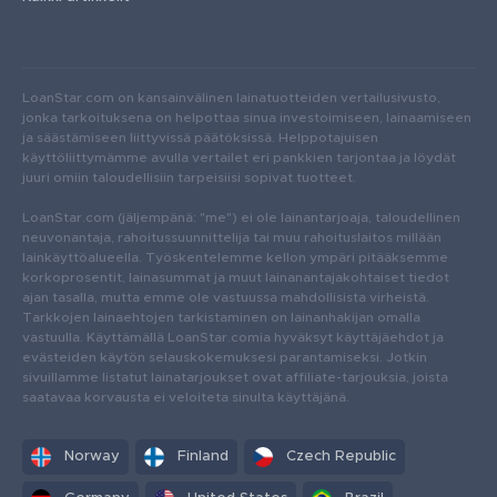
LoanStar.com on kansainvälinen lainatuotteiden vertailusivusto,
jonka tarkoituksena on helpottaa sinua investoimiseen, lainaamiseen
ja säästämiseen liittyvissä päätöksissä. Helppotajuisen
käyttöliittymämme avulla vertailet eri pankkien tarjontaa ja löydät
juuri omiin taloudellisiin tarpeisiisi sopivat tuotteet.
LoanStar.com (jäljempänä: "me") ei ole lainantarjoaja, taloudellinen
neuvonantaja, rahoitussuunnittelija tai muu rahoituslaitos millään
lainkäyttöalueella. Työskentelemme kellon ympäri pitääksemme
korkoprosentit, lainasummat ja muut lainanantajakohtaiset tiedot
ajan tasalla, mutta emme ole vastuussa mahdollisista virheistä.
Tarkkojen lainaehtojen tarkistaminen on lainanhakijan omalla
vastuulla. Käyttämällä LoanStar.comia hyväksyt käyttäjäehdot ja
evästeiden käytön selauskokemuksesi parantamiseksi. Jotkin
sivuillamme listatut lainatarjoukset ovat affiliate-tarjouksia, joista
saatavaa korvausta ei veloiteta sinulta käyttäjänä.
Norway
Finland
Czech Republic