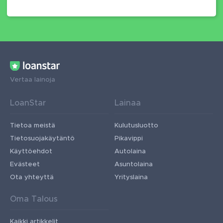
Vertaa lainoja
LoanStar
Lainaa
Tietoa meistä
Kulutusluotto
Tietosuojakäytäntö
Pikavippi
Käyttöehdot
Autolaina
Evästeet
Asuntolaina
Ota yhteyttä
Yrityslaina
Oma Talous
Kaikki artikkelit