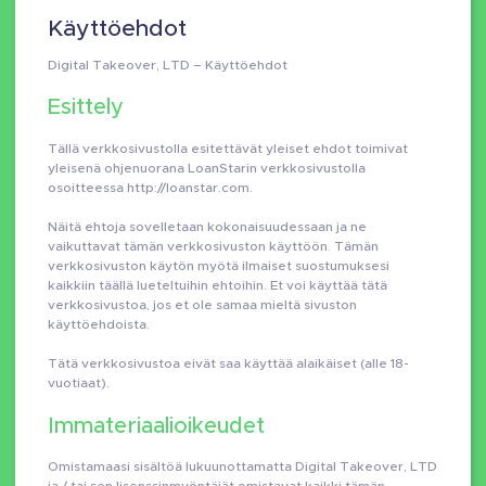
Käyttöehdot
Digital Takeover, LTD – Käyttöehdot
Esittely
Tällä verkkosivustolla esitettävät yleiset ehdot toimivat
yleisenä ohjenuorana LoanStarin verkkosivustolla
osoitteessa http://loanstar.com.
Näitä ehtoja sovelletaan kokonaisuudessaan ja ne
vaikuttavat tämän verkkosivuston käyttöön. Tämän
verkkosivuston käytön myötä ilmaiset suostumuksesi
kaikkiin täällä lueteltuihin ehtoihin. Et voi käyttää tätä
verkkosivustoa, jos et ole samaa mieltä sivuston
käyttöehdoista.
Tätä verkkosivustoa eivät saa käyttää alaikäiset (alle 18-
vuotiaat).
Immateriaalioikeudet
Omistamaasi sisältöä lukuunottamatta Digital Takeover, LTD