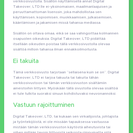
verkkosivustolla. Sisällön näyttämisellä annat Digital
Takeover, LTD:lle ei-yksinomaisen, maailmanlaajuisen ja
peruuttamattoman lisenssin, joka mahdollistaa sen
käyttämisen, kopioimisen, muokkaamisen, julkaisemisen,
kääntämisen ja jakamisen missä tahansa mediassa.
Sisällön on oltava omaa, eikä se saa vahingoittaa kolmannen
osapuolen oikeuksia. Digital Takeover, LTD pidättää
itsellään oikeuden poistaa tällä verkkosivustolla olevaa
sisältöä milloin tahansa ilman ennakkoilmoitusta.
Ei takuita
Tämä verkkosivusto tarjotaan ”sellaisena kuin se on”. Digital
Takeover, LTD ei tarjoa takuuta tai takuita tähän
verkkosivustoon tai tämän verkkosivuston sisältämiin
aineistoihin liittyen. Myöskään tällä sivustolla olevaa sisältöä
ei tule tulkita suoraksi sinuun kohdistuvaksi neuvonannoksi.
Vastuun rajoittuminen
Digital Takeover, LTD, tai kukaan sen virkailijoista, johtajista
ja työntekijöistä, ei ole missään tapauksessa vastuussa
mistään tämän verkkosivuston käytöstä aiheutuvista tai
siihen millään tavoin liittyvistä seikoista riippumatta siitä,