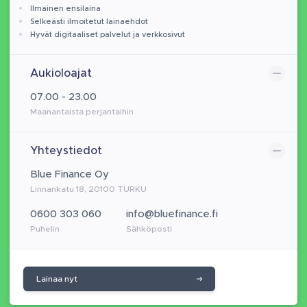
Ilmainen ensilaina
Selkeästi ilmoitetut lainaehdot
Hyvät digitaaliset palvelut ja verkkosivut
Aukioloajat
07.00 - 23.00
Maanantaista perjantaihin
Yhteystiedot
Blue Finance Oy
Linnankatu 18, 20100 TURKU
0600 303 060
info@bluefinance.fi
Puhelin
Sähköposti
Lainaa nyt