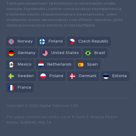
Tarkkojen lainaehtojen tarkistaminen on lainanhakijan omalla
vastuulla. Käyttämällä LoanStar.comia hyväksyt käyttäjäehdot ja
evästeiden käytön selauskokemuksesi parantamiseksi. Jotkin
sivuillamme listatut lainatarjoukset ovat affiliate-tarjouksia, joista
saatavaa korvausta ei veloiteta sinulta käyttäjänä.
Norway
Finland
Czech Republic
Germany
United States
Brazil
Mexico
Netherlands
Spain
Sweden
Poland
Denmark
Estonia
France
Copyright © 2026 Digital Takeover LTD
The plaza commercial centre, Level 8, Suite 5, Bisazza Street,
Sliema, SLM1640, MALTA