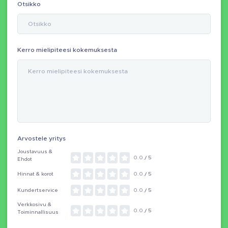
Otsikko
Kerro mielipiteesi kokemuksesta
Arvostele yritys
Joustavuus &
0.0
/ 5
Ehdot
Hinnat & korot
0.0
/ 5
Kundertservice
0.0
/ 5
Verkkosivu &
0.0
/ 5
Toiminnallisuus