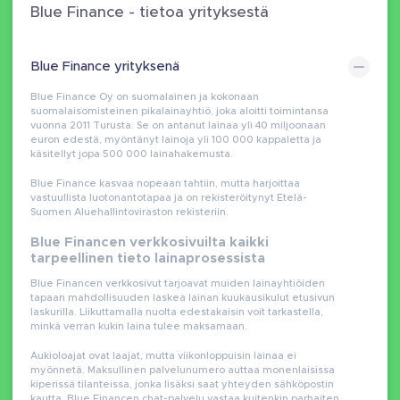
Blue Finance - tietoa yrityksestä
Blue Finance yrityksenä
Blue Finance Oy on suomalainen ja kokonaan
suomalaisomisteinen pikalainayhtiö, joka aloitti toimintansa
vuonna 2011 Turusta. Se on antanut lainaa yli 40 miljoonaan
euron edestä, myöntänyt lainoja yli 100 000 kappaletta ja
käsitellyt jopa 500 000 lainahakemusta.
Blue Finance kasvaa nopeaan tahtiin, mutta harjoittaa
vastuullista luotonantotapaa ja on rekisteröitynyt Etelä-
Suomen Aluehallintoviraston rekisteriin.
Blue Financen verkkosivuilta kaikki
tarpeellinen tieto lainaprosessista
Blue Financen verkkosivut tarjoavat muiden lainayhtiöiden
tapaan mahdollisuuden laskea lainan kuukausikulut etusivun
laskurilla. Liikuttamalla nuolta edestakaisin voit tarkastella,
minkä verran kukin laina tulee maksamaan.
Aukioloajat ovat laajat, mutta viikonloppuisin lainaa ei
myönnetä. Maksullinen palvelunumero auttaa monenlaisissa
kiperissä tilanteissa, jonka lisäksi saat yhteyden sähköpostin
kautta. Blue Financen chat-palvelu vastaa kuitenkin parhaiten