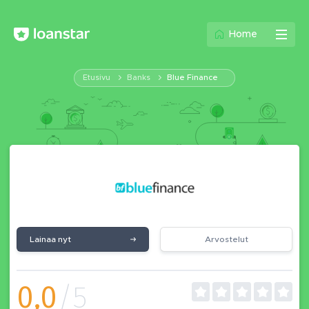
Home
Etusivu
Banks
Blue Finance
Lainaa nyt
Arvostelut
0,0
/5