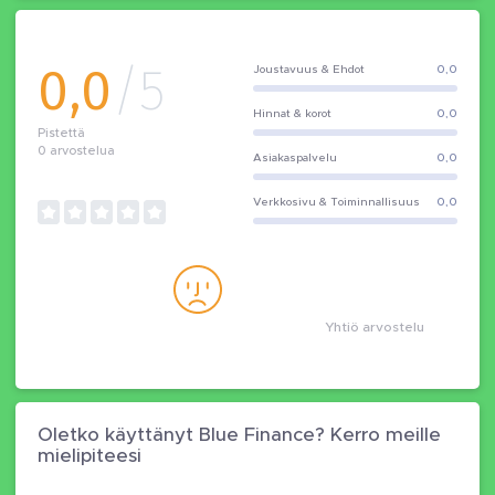
0,0
/5
Joustavuus & Ehdot
0,0
Hinnat & korot
0,0
Pistettä
0
arvostelua
Asiakaspalvelu
0,0
Verkkosivu & Toiminnallisuus
0,0
Yhtiö arvostelu
Oletko käyttänyt Blue Finance? Kerro meille
mielipiteesi