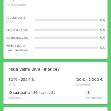
Yhtiö arvostelu
Joustavuus &
0,0
Ehdot
0,0
Hinnat & korot
0,0
Asiakaspalvelu
Verkkosivu &
0,0
Toiminnallisuus
Miksi valita Blue Finance?
30 % - 255,4 %
100 € - 2 000 €
Korko
Lainasumma
12 kuukautta - 36 kuukautta
18
Laina-aika
Ikä vähintään