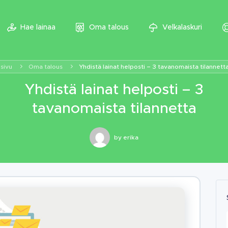
Hae lainaa
Oma talous
Velkalaskuri
sivu
Oma talous
Yhdistä lainat helposti – 3 tavanomaista tilannett
Yhdistä lainat helposti – 3
tavanomaista tilannetta
by
erika