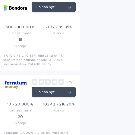
Lainaa nyt
500 - 10 000 €
21.77 - 99.35%
Lainasumma
Korko
18
Ikäraja
4 040 € / 5 v, 10,85 % kiinteä korko, 4 %
vuosittainen hallinnointipalkkio, 5,95 %
sopimusmaksu. Yht 6300,45 %.
0/5
Lainaa nyt
10 - 20 000 €
103.42 - 216.20%
Lainasumma
Korko
20
Ikäraja
Esimerkki: 2 000 € / 12 kk, tod. vuosikorko