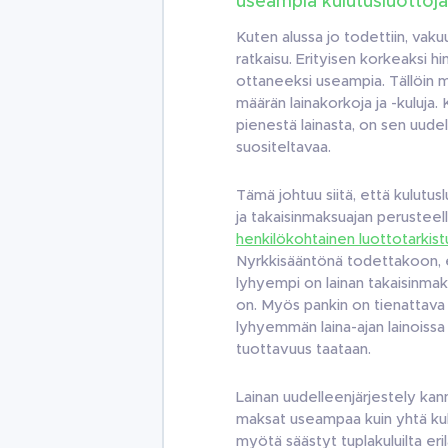
useampia kulutusluottoja
Kuten alussa jo todettiin, vaku
ratkaisu. Erityisen korkeaksi hi
ottaneeksi useampia. Tällöin 
määrän lainakorkoja ja -kuluj
pienestä lainasta, on sen uudel
suositeltavaa.
Tämä johtuu siitä, että kulut
ja takaisinmaksuajan perusteell
henkilökohtainen luottotarkist
Nyrkkisääntönä todettakoon, e
lyhyempi on lainan takaisinmak
on. Myös pankin on tienattava l
lyhyemmän laina-ajan lainoissa 
tuottavuus taataan.
Lainan uudelleenjärjestely kan
maksat useampaa kuin yhtä kul
myötä säästyt tuplakuluilta er