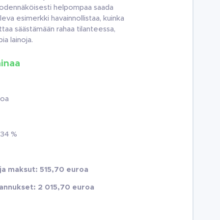
todennäköisesti helpompaa saada
eva esimerkki havainnollistaa, kuinka
uttaa säästämään rahaa tilanteessa,
a lainoja.
ainaa
roa
,34 %
 ja maksut: 515,70 euroa
annukset: 2 015,70 euroa