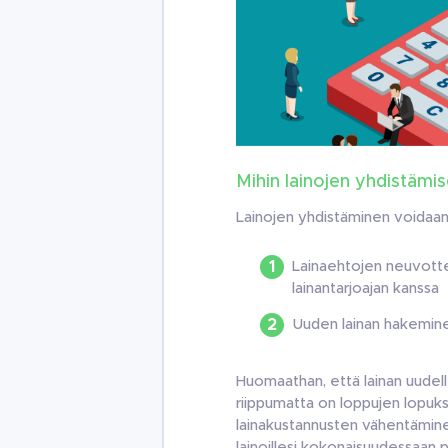
Mihin lainojen yhdistämis
Lainojen yhdistäminen voidaan 
Lainaehtojen neuvott
lainantarjoajan kanssa
Uuden lainan hakeminen
Huomaathan, että lainan uudell
riippumatta on loppujen lopuksi
lainakustannusten vähentämin
lainoillesi kokonaisuudessaan