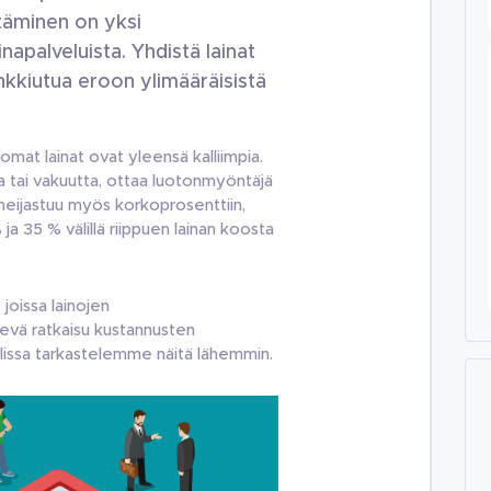
stäminen on yksi
napalveluista. Yhdistä lainat
ankkiutua eroon ylimääräisistä
omat lainat ovat yleensä kalliimpia.
ta tai vakuutta, ottaa luotonmyöntäjä
 heijastuu myös korkoprosenttiin,
a 35 % välillä riippuen lainan koosta
 joissa lainojen
kevä ratkaisu kustannusten
elissa tarkastelemme näitä lähemmin.