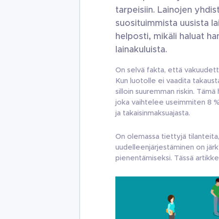
tarpeisiin. Lainojen yhdi
suosituimmista uusista lai
helposti, mikäli haluat h
lainakuluista.
On selvä fakta, että vakuudett
Kun luotolle ei vaadita takaus
silloin suuremman riskin. Tämä
joka vaihtelee useimmiten 8 % j
ja takaisinmaksuajasta.
On olemassa tiettyjä tilanteita,
uudelleenjärjestäminen on jär
pienentämiseksi. Tässä artikk