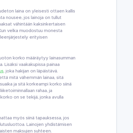
udeton laina on yleisesti ottaen kallis
nta nousee, jos lainoja on tullut
maksat vähintään kaksinkertaisen
a. Kun velka muodostuu monesta
leenjärjestely erityisen
usluoton korko määräytyy lainasumman
a. Lisäksi vaakakupissa painaa
us
, joka hakijan on läpäistävä.
ttä mitä vähemmän lainaa, sitä
suaika ja sitä korkeampi korko siinä
iiketoiminnallaan rahaa, ja
korko on se tekijä, jonka avulla
nattaa myös siinä tapauksessa, jos
utusluottoa. Lainojen yhdistämisen
ilaisten maksujen suhteen.