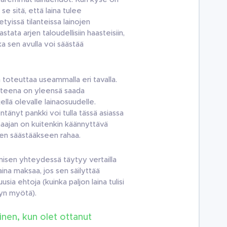
se sitä, että laina tulee
tyissä tilanteissa lainojen
tata arjen taloudellisiin haasteisiin,
ka sen avulla voi säästää
toteuttaa useammalla eri tavalla.
tteena on yleensä saada
llä olevalle lainaosuudelle.
ntänyt pankki voi tulla tässä asiassa
ainaajan on kuitenkin käännyttävä
een säästääkseen rahaa.
misen yhteydessä täytyy vertailla
aina maksaa, jos sen säilyttää
usia ehtoja (kuinka paljon laina tulisi
yn myötä).
inen, kun olet ottanut