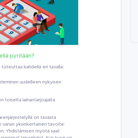
ellä pyritään?
toteuttaa kahdella eri tavalla:
eleminen uudelleen nykyisen
 toiselta lainantarjoajalta
eenjärjestelyllä on tavasta
 varsin yksinkertainen tavoite:
en. Yhdistämisen myötä saat
 paremmat lainaehdot. Kun kyse on