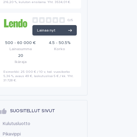
216,20 %, kuluton ensilaina. Yht. 3534,01 €.
0/5
Lainaa nyt
500 - 60 000 €
4.5 - 50.5%
Lainasumma
Korko
20
Ikäraja
Esimerkki: 25 000 € / 10 v, tod. vuosikorko
5,36 %, avaus 49 €, laskutuslisä 5 € / kk. Yht.
31 728 €.
SUOSITELLUT SIVUT
Kulutusluotto
Pikavippi