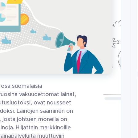
ä osa suomalaisia
 vuosina vakuudettomat lainat,
utusluotoksi, ovat nousseet
doksi. Lainojen saaminen on
 josta johtuen monella on
noja. Hiljattain markkinoille
ainapalveluita muuttuviin