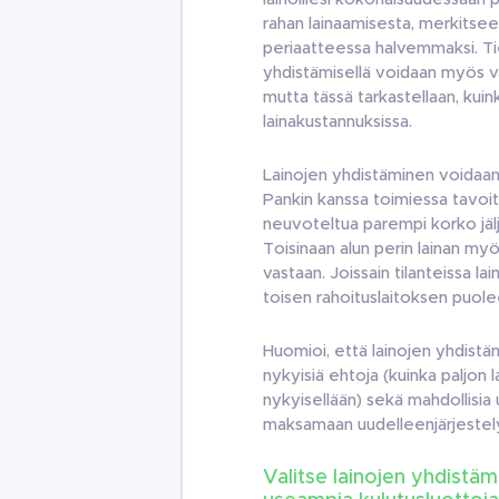
rahan lainaamisesta, merkitsee 
periaatteessa halvemmaksi. Tie
yhdistämisellä voidaan myös vas
mutta tässä tarkastellaan, kuin
lainakustannuksissa.
Lainojen yhdistäminen voidaan 
Pankin kanssa toimiessa tavoi
neuvoteltua parempi korko jälje
Toisinaan alun perin lainan myö
vastaan. Joissain tilanteissa l
toisen rahoituslaitoksen puol
Huomioi, että lainojen yhdistä
nykyisiä ehtoja (kuinka paljon l
nykyisellään) sekä mahdollisia u
maksamaan uudelleenjärjestel
Valitse lainojen yhdistäm