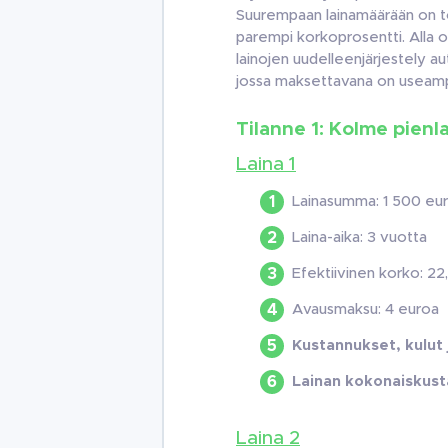
Suurempaan lainamäärään on 
parempi korkoprosentti. Alla ol
lainojen uudelleenjärjestely a
jossa maksettavana on useampi
Tilanne 1: Kolme pienl
Laina 1
Lainasumma: 1 500 eu
Laina-aika: 3 vuotta
Efektiivinen korko: 22
Avausmaksu: 4 euroa
Kustannukset, kulut
Lainan kokonaiskust
Laina 2