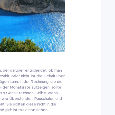
n, der darüber entscheidet, ob man
zahlt, oder nicht, ist das Gehalt über
gen kann. In der Rechnung, die die
i der Monatsrate aufzeigen, sollte
tto Gehalt rechnen. Selbst wenn
n wie Überstunden, Pauschalen und
. Sie sollten diese nicht in die
öglich ist mit einbeziehen.