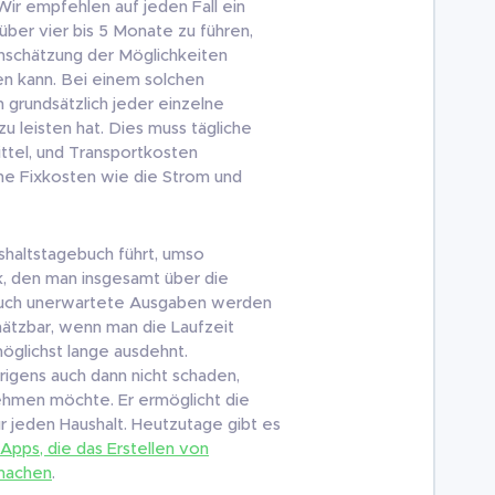
Wir empfehlen auf jeden Fall ein
ber vier bis 5 Monate zu führen,
inschätzung der Möglichkeiten
len kann. Bei einem solchen
 grundsätzlich jeder einzelne
u leisten hat. Dies muss tägliche
tel, und Transportkosten
he Fixkosten wie die Strom und
shaltstagebuch führt, umso
ck, den man insgesamt über die
d auch unerwartete Ausgaben werden
ätzbar, wenn man die Laufzeit
öglichst lange ausdehnt.
rigens auch dann nicht schaden,
hmen möchte. Er ermöglicht die
ür jeden Haushalt. Heutzutage gibt es
Apps, die das Erstellen von
 machen
.