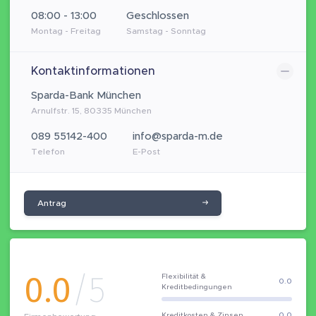
08:00 - 13:00
Geschlossen
Montag - Freitag
Samstag - Sonntag
Kontaktinformationen
Sparda-Bank München
Arnulfstr. 15, 80335 München
089 55142-400
info@sparda-m.de
Telefon
E-Post
Antrag
0.0
/5
Flexibilität &
0.0
Kreditbedingungen
Kreditkosten & Zinsen
0.0