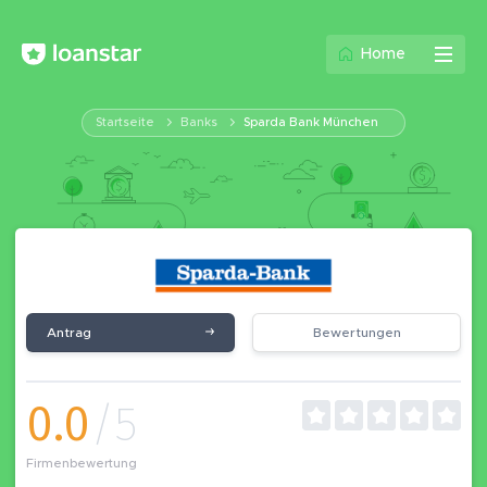
Home
Startseite
Banks
Sparda Bank München
Antrag
Bewertungen
0.0
/5
Firmenbewertung