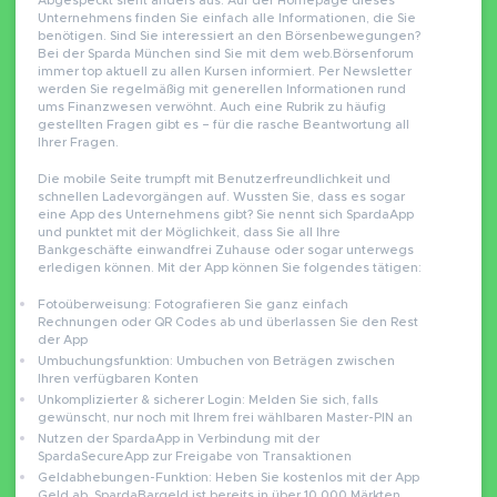
Abgespeckt sieht anders aus. Auf der Homepage dieses
Unternehmens finden Sie einfach alle Informationen, die Sie
benötigen. Sind Sie interessiert an den Börsenbewegungen?
Bei der Sparda München sind Sie mit dem web.Börsenforum
immer top aktuell zu allen Kursen informiert. Per Newsletter
werden Sie regelmäßig mit generellen Informationen rund
ums Finanzwesen verwöhnt. Auch eine Rubrik zu häufig
gestellten Fragen gibt es – für die rasche Beantwortung all
Ihrer Fragen.
Die mobile Seite trumpft mit Benutzerfreundlichkeit und
schnellen Ladevorgängen auf. Wussten Sie, dass es sogar
eine App des Unternehmens gibt? Sie nennt sich SpardaApp
und punktet mit der Möglichkeit, dass Sie all Ihre
Bankgeschäfte einwandfrei Zuhause oder sogar unterwegs
erledigen können. Mit der App können Sie folgendes tätigen:
Fotoüberweisung: Fotografieren Sie ganz einfach
Rechnungen oder QR Codes ab und überlassen Sie den Rest
der App
Umbuchungsfunktion: Umbuchen von Beträgen zwischen
Ihren verfügbaren Konten
Unkomplizierter & sicherer Login: Melden Sie sich, falls
gewünscht, nur noch mit Ihrem frei wählbaren Master-PIN an
Nutzen der SpardaApp in Verbindung mit der
SpardaSecureApp zur Freigabe von Transaktionen
Geldabhebungen-Funktion: Heben Sie kostenlos mit der App
Geld ab. SpardaBargeld ist bereits in über 10.000 Märkten