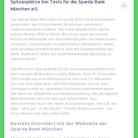
Spitzenplätze bei Tests für die Sparda Bank
München eG
Die Sparda Bank München eG wurde 1930 von Eisenbahnern
gegründet, die in finanziellen Situationen solidarisch
zusammenstehen wollten. Die erste Sparda-Bank wurde
jedoch bereits 1896 eröffnet. Bis heute steht der private
Kunde im Mittelpunkt der Geschäftstätigkeit. Ein kostenloses
Girokonto, Geldanlagen zu vorteilhaften Konditionen sowie
eine günstige Kreditaufnahme sind die Hauptprodukte der
Bank. Außerdem steht die qualitätsbewusste Beratung an
oberster Stelle.
Die Münchner Sparda Bank ist die Genossenschaftsbank mit
den meisten Mitgliedern in ganz Bayern. Zum 31. Dezember
2017 zeigte sie eine Bilanzsumme von rund 7,6 Milliarden
Euro auf und hatte über 299.000 Mitglieder. Da sie eine
Genossenschaft ist, verkörpert die Bank traditionellerweise
die Idee von Selbsthilfe und Selbstverwaltung. Bei der Sparda
Bank München sind Sie sehr gut aufgehoben. Das
demonstrieren auch die vielen Auszeichnungen, wie z.B. die
Note “sehr gut” in der Studie “Fairster Baufinanzierer” von
Focus Money aus dem Jahre 2016.
Bestens informiert mit der Webseite der
Sparda Bank München