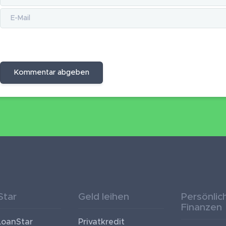
Kommentar abgeben
Star
Geld leihen
Persönlic
Finanzen
LoanStar
Privatkredit