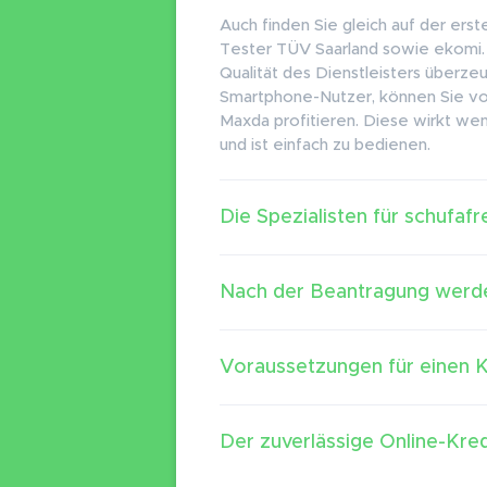
Auch finden Sie gleich auf der erst
Tester TÜV Saarland sowie ekomi. 
Qualität des Dienstleisters überzeu
Smartphone-Nutzer, können Sie vo
Maxda profitieren. Diese wirkt we
und ist einfach zu bedienen.
Die Spezialisten für schufafr
Nach der Beantragung werde
Voraussetzungen für einen K
Der zuverlässige Online-Kred