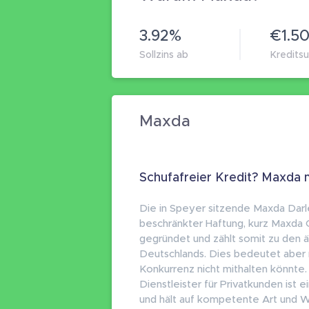
3.92%
€1.5
Sollzins ab
Kredit
Maxda
Schufafreier Kredit? Maxda 
Die in Speyer sitzende Maxda Darl
beschränkter Haftung, kurz Maxda
gegründet und zählt somit zu den ä
Deutschlands. Dies bedeutet aber n
Konkurrenz nicht mithalten könnte.
Dienstleister für Privatkunden ist 
und hält auf kompetente Art und W