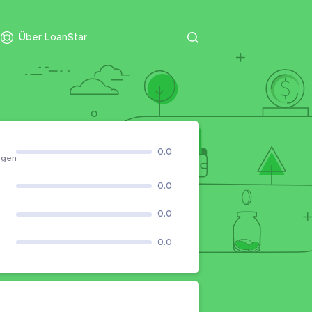
Über LoanStar
0.0
ngen
0.0
0.0
0.0