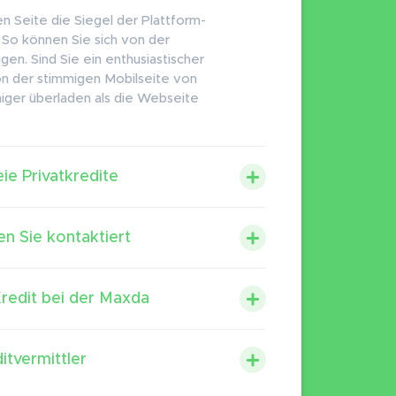
en Seite die Siegel der Plattform-
So können Sie sich von der
gen. Sind Sie ein enthusiastischer
n der stimmigen Mobilseite von
niger überladen als die Webseite
eie Privatkredite
n Sie kontaktiert
redit bei der Maxda
itvermittler