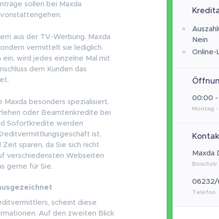
Anträge sollen bei Maxda
Kredit
 vonstattengehen.
Auszahl
llem aus der TV-Werbung. Maxda
Nein
ondern vermittelt sie lediglich.
Online-
 ein, wird jedes einzelne Mal mit
Anschluss dem Kunden das
et.
Öffnun
00:00 -
e Maxda besonders spezialisiert.
Montag -
lehen oder Beamtenkredite bei
nd Sofortkredite werden
editvermittlungsgeschäft ist,
Kontak
Zeit sparen, da Sie sich nicht
Maxda 
auf verschiedensten Webseiten
Boschstr
s gerne für Sie.
06232/
ausgezeichnet
Telefon
itvermittlers, scheint diese
ormationen. Auf den zweiten Blick