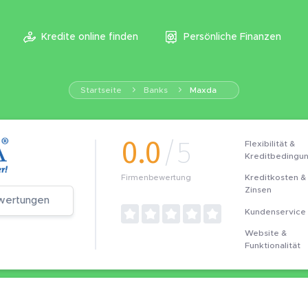
Kredite online finden
Persönliche Finanzen
Startseite
Banks
Maxda
0.0
/5
Flexibilität &
Kreditbedingu
Kreditkosten &
Firmenbewertung
Zinsen
wertungen
Kundenservice
Website &
Funktionalität