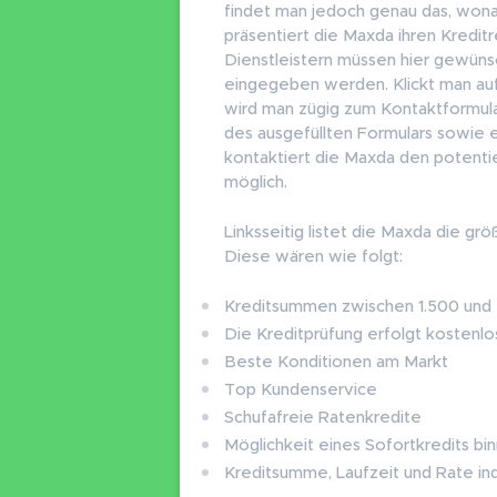
findet man jedoch genau das, wona
präsentiert die Maxda ihren Kredit
Dienstleistern müssen hier gewün
eingegeben werden. Klickt man auf
wird man zügig zum Kontaktformul
des ausgefüllten Formulars sowie 
kontaktiert die Maxda den potentie
möglich.
Linksseitig listet die Maxda die grö
Diese wären wie folgt:
Kreditsummen zwischen 1.500 und
Die Kreditprüfung erfolgt kostenlo
Beste Konditionen am Markt
Top Kundenservice
Schufafreie Ratenkredite
Möglichkeit eines Sofortkredits b
Kreditsumme, Laufzeit und Rate indi