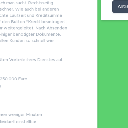
ch man sucht. Rechtsseitig
Antr
rechner. Wie auch bei anderen
schte Laufzeit und Kreditsumme
 den Button “Kredit beantragen”,
ar weitergeleitet. Nach Absenden
einiger benötigter Dokumente,
llen Kunden so schnell wie
ßten Vorteile ihres Dienstes auf.
 250.000 Euro
s
innen weniger Minuten
viduell einstellbar