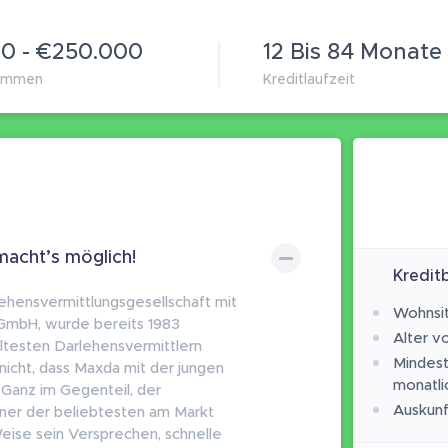
00 - €250.000
12 Bis 84 Monate
summen
Kreditlaufzeit
macht’s möglich!
Kredit
ehensvermittlungsgesellschaft mit
Wohnsit
 GmbH, wurde bereits 1983
Alter vo
ltesten Darlehensvermittlern
Mindes
icht, dass Maxda mit der jungen
monatli
 Ganz im Gegenteil, der
Auskunf
einer der beliebtesten am Markt
eise sein Versprechen, schnelle