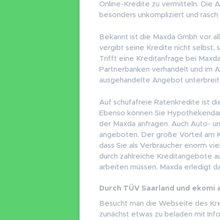
Online-Kredite zu vermitteln. Die 
besonders unkompliziert und rasch
Bekannt ist die Maxda Gmbh vor a
vergibt seine Kredite nicht selbst, s
Trifft eine Kreditanfrage bei Maxda
Partnerbanken verhandelt und im 
ausgehandelte Angebot unterbreit
Auf schufafreie Ratenkredite ist di
Ebenso können Sie Hypothekendar
der Maxda anfragen. Auch Auto- u
angeboten. Der große Vorteil am Kr
dass Sie als Verbraucher enorm viel 
durch zahlreiche Kreditangebote 
arbeiten müssen. Maxda erledigt da
Durch TÜV Saarland und ekomi 
Besucht man die Webseite des Kred
zunächst etwas zu beladen mit Inf