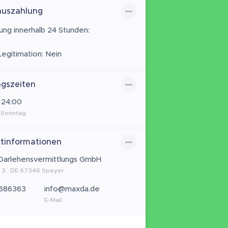
auszahlung
ung innerhalb 24 Stunden:
Legitimation: Nein
gszeiten
 24:00
 Sonntag
tinformationen
Darlehensvermittlungs GmbH
. 3 , DE 67346 Speyer
686363
info@maxda.de
E-Mail