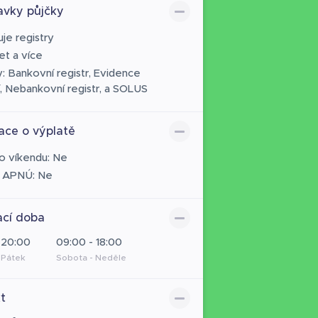
vky půjčky
uje registry
et a více
y: Bankovní registr, Evidence
, Nebankovní registr, a SOLUS
ace o výplatě
 o víkendu: Ne
 APNÚ: Ne
ací doba
 20:00
09:00 - 18:00
 Pátek
Sobota - Neděle
t