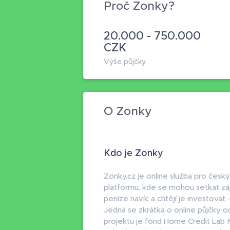
Proč Zonky?
20.000 - 750.000
CZK
Výše půjčky
O Zonky
Kdo je Zonky
Zonky.cz je online služba pro čes
platformu, kde se mohou setkat záje
peníze navíc a chtějí je investovat 
Jedná se zkrátka o online půjčky od
projektu je fond Home Credit Lab N