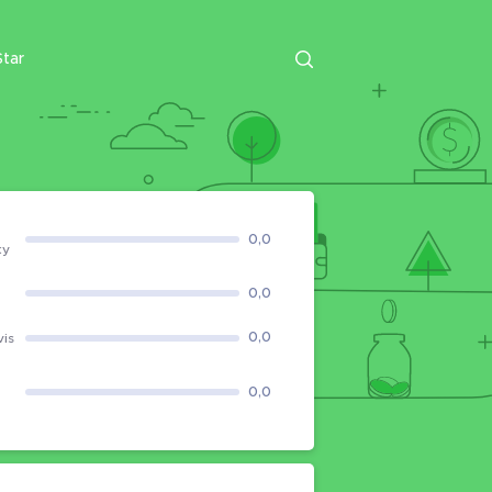
tar
0,0
ky
0,0
0,0
vis
0,0