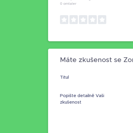
0
omtaler
Máte zkušenost se Zo
Titul
Popište detailně Vaši
zkušenost