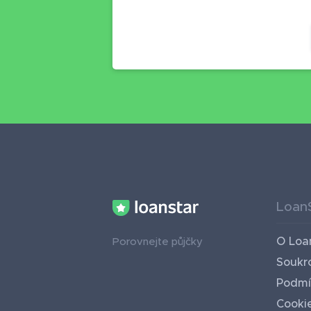
Loan
O Loa
Porovnejte půjčky
Soukr
Podmí
Cooki