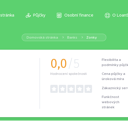
stránka
Půjčky
Osobní finance
O LoanS
Domovská stránka
Banks
Zonky
0,0
/5
Flexibilita a
podmínky půjč
Cena půjčky a
Hodnocení společnosti
úroková míra
Zákaznický ser
Funkčnost
webových
stránek