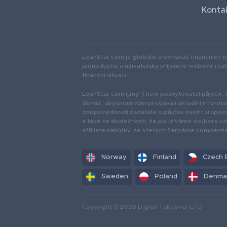
Konta
LoanStar.com je globální srovnávač finančních 
jednoduché a uživatelsky příjemné webové rozhr
finanční situaci.
LoanStar.com („my“) není poskytovatel půjček, fin
denně, abychom vám předávali aktuální informac
zodpovědností žadatele o půjčku ověřit si spe
a také se skutečností, že používáme soubory coo
affiliate nabídky, ze kterých čerpáme kompenz
Norway
Finland
Czech 
Sweden
Poland
Denma
Copyright © 2026 Digital Takeover LTD