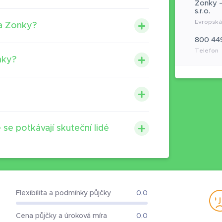
Zonky –
s.r.o.
Evropská
na Zonky?
800 44
Telefon
nky?
 se potkávají skuteční lidé
Flexibilita a podmínky půjčky
0,0
Cena půjčky a úroková míra
0,0