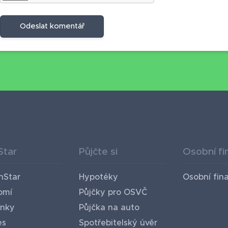
Odeslat komentář
Star
Půjčte si
Osobní fi
nStar
Hypotéky
Osobní fin
omí
Půjčky pro OSVČ
nky
Půjčka na auto
es
Spotřebitelský úvěr