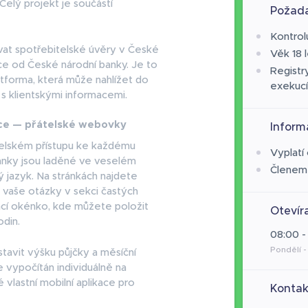
Celý projekt je součástí
Požada
Kontrol
vat spotřebitelské úvěry v České
Věk 18 l
ce od České národní banky. Je to
Registr
tforma, která může nahlížet do
exekucí
 s klientskými informacemi.
ace — přátelské webovky
Inform
telském přístupu ke každému
Vyplatí
tránky jsou laděné ve veselém
Členem
ý jazyk. Na stránkách najdete
vaše otázky v sekci častých
ací okénko, kde můžete položit
Otevír
odin.
08:00 -
Pondělí -
tavit výšku půjčky a měsíční
 vypočítán individuálně na
 vlastní mobilní aplikace pro
Kontak