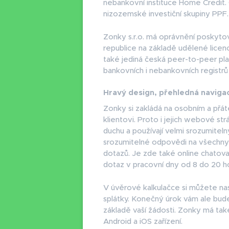
nebankovní instituce Home Credit. 
nizozemské investiční skupiny PPF.
Zonky s.r.o. má oprávnění poskyto
republice na základě udělené licen
také jediná česká peer-to-peer pla
bankovních i nebankovních registrů
Hravý design, přehledná navig
Zonky si zakládá na osobním a přá
klientovi. Proto i jejich webové s
duchu a používají velmi srozumiteln
srozumitelné odpovědi na všechny 
dotazů. Je zde také online chatov
dotaz v pracovní dny od 8 do 20 h
V úvěrové kalkulačce si můžete nas
splátky. Konečný úrok vám ale bude
základě vaší žádosti. Zonky má také
Android a iOS zařízení.