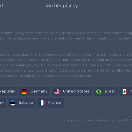
kt
Rychlé půjčky
produktů, který Vám pomůže dělat informovaná a racionální rozhodnutí o pů
aní, kde můžete snadno srovnat nabídky nejrůznějších bankovních společnos
anční poradce, finanční plánovač ani žádný jiný typ finanční instituce v jak
e o výši úroků, podmínek půjček a další konkrétní bankovní údaje, nejsme
cifické podmínky půjčky. Používáním webového rozhraní LoanStar.com vyjad
kies k optimalizaci využití našich webových stránek. Některé nabídky, kte
ace, abychom vám mohli nabízet naše služby zdarma.
Republic
Germany
United States
Brazil
rk
Estonia
France
The plaza commercial centre, Level 8, 