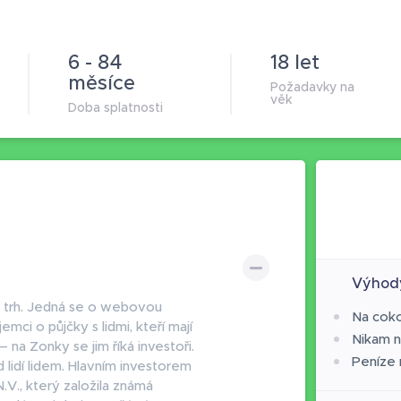
6 - 84
18 let
měsíce
Požadavky na
věk
Doba splatnosti
Výhod
ký trh. Jedná se o webovou
Na coko
mci o půjčky s lidmi, kteří mají
Nikam n
— na Zonky se jim říká investoři.
Peníze 
 lidí lidem. Hlavním investorem
.V., který založila známá