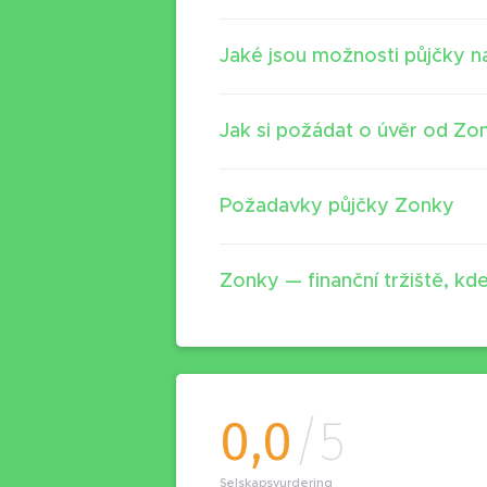
Jaké jsou možnosti půjčky 
Jak si požádat o úvěr od Zo
Požadavky půjčky Zonky
Zonky — finanční tržiště, kde
0,0
/5
Selskapsvurdering