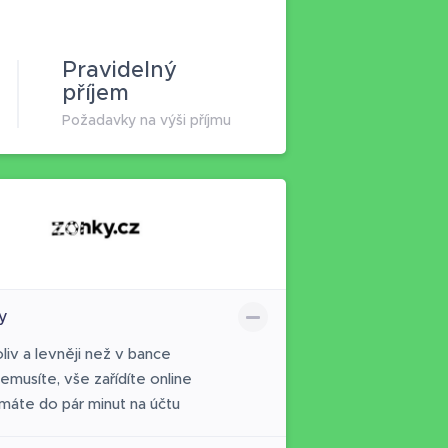
Pravidelný
příjem
Požadavky na výši příjmu
y
liv a levněji než v bance
emusíte, vše zařídíte online
máte do pár minut na účtu