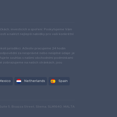
jčkách, investicích a spoření. Poskytujeme Vám
tí a nalézt nejlepší nabídky pro vaši konkrétní
ékoli jurisdikci. Ačkoliv pracujeme 24 hodin
 zodpovědní za nesprávné nebo neúplné údaje: je
řujete souhlas s našimi obchodními podmínkami
ré zobrazujeme na našich stránkách, jsou
Mexico
Netherlands
Spain
Suite 5, Bisazza Street, Sliema, SLM1640, MALTA