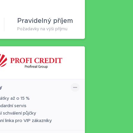
Pravidelný příjem
Požadavky na výši příjmu
y
látky až o 15 %
dardní servis
í schválení půjčky
ní linka pro VIP zákazníky