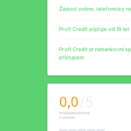
Žádost online, telefonicky 
Profi Credit půjčuje od 18 let
Profi Credit je nebankovní 
přístupem
0,0
/5
Selskapsvurdering
0
omtaler