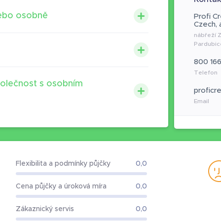
nebo osobně
Profi C
Czech, a
nábřeží 
Pardubic
800 16
Telefon
společnost s osobním
proficr
Email
Flexibilita a podmínky půjčky
0,0
Cena půjčky a úroková míra
0,0
Zákaznický servis
0,0