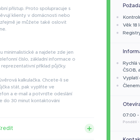
Požada
bní přístup. Proto spolupracuje s
štěvují klienty v domácnosti nebo
Kontrol
řejmě je můžete také oslovit
Věk 18 l
ne.
Registr
Inform
ou minimalistické a najdete zde jen
telefonní číslo, základní informace o
Rychlá 
reprezentativní příklad půjčky.
ČSOB, 
Vyplatí
úvěrová kalkulačka. Chcete-li se
Členem
jčka stát, pak vyplňte ve
efon a e-mail a potvrďte odeslání
te do 30 minut kontaktováni
Otevír
07:00 -
Pondělí -
redit
Kontak