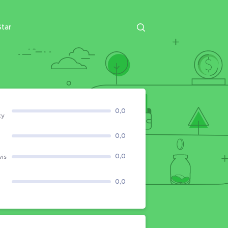
tar
0,0
ky
0,0
0,0
vis
0,0