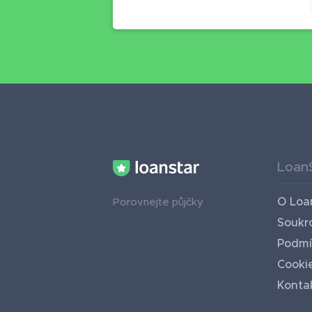
Loan
O Loa
Porovnejte půjčky
Soukr
Podmí
Cooki
Konta