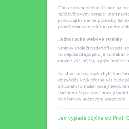
Důraz tato společnost klade na oso
tisíci úvěrovými poradci, kteří nav
provozují kamenné pobočky. Samoz
prostřednictvím telefonu nebo onli
Jednoduché webové stránky
Stránky společnosti Profi Credit js
to nejdůležitější, jako je kontaktní 
možné výši půjčky a jejím úročení a 
Na stránkách naopak chybí tradiční 
dozvědět, kolik přesně vás bude pů
stručném formuláři vaše jméno, tel
tlačítkem. V pracovní hodiny bude
telefonicky úvěrovým poradcem.
Jak vypadá půjčka od Profi C