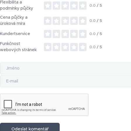
Flexibilita a
0.0
/ 5
podmínky půjčky
Cena půjčky a
0.0
/ 5
úroková míra
Kundertservice
0.0
/ 5
Funkčnost
0.0
/ 5
webových stránek
Odeslat komentář