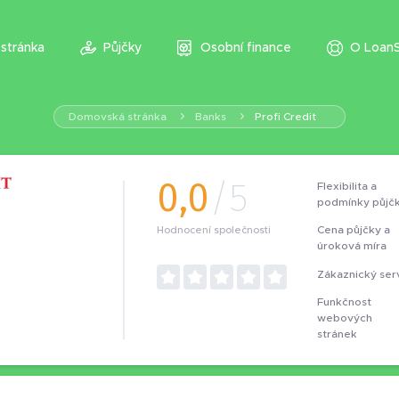
stránka
Půjčky
Osobní finance
O LoanS
Domovská stránka
Banks
Profi Credit
0,0
/5
Flexibilita a
podmínky půjč
Cena půjčky a
Hodnocení společnosti
úroková míra
Zákaznický ser
Funkčnost
webových
stránek