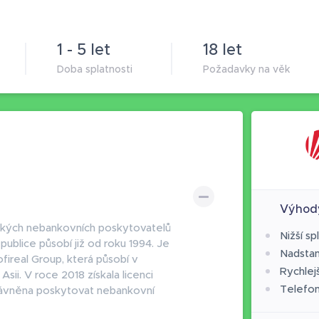
1 - 5 let
18 let
Doba splatnosti
Požadavky na věk
Výhod
ských nebankovních poskytovatelů
Nižší sp
ublice působí již od roku 1994. Je
Nadstan
fireal Group, která působí v
Rychlejš
sii. V roce 2018 získala licenci
Telefon
právněna poskytovat nebankovní