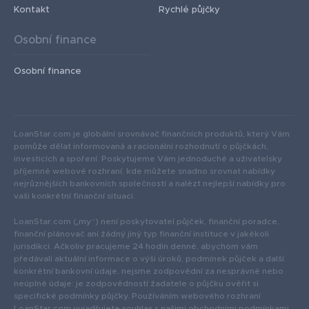
Kontakt
Rychlé půjčky
Osobní finance
Osobní finance
LoanStar.com je globální srovnávač finančních produktů, který Vám
pomůže dělat informovaná a racionální rozhodnutí o půjčkách,
investicích a spoření. Poskytujeme Vám jednoduché a uživatelsky
příjemné webové rozhraní, kde můžete snadno srovnat nabídky
nejrůznějších bankovních společností a nalézt nejlepší nabídky pro
vaši konkrétní finanční situaci.
LoanStar.com („my“) není poskytovatel půjček, finanční poradce,
finanční plánovač ani žádný jiný typ finanční instituce v jakékoli
jurisdikci. Ačkoliv pracujeme 24 hodin denně, abychom vám
předávali aktuální informace o výši úroků, podmínek půjček a další
konkrétní bankovní údaje, nejsme zodpovědní za nesprávné nebo
neúplné údaje: je zodpovědností žadatele o půjčku ověřit si
specifické podmínky půjčky. Používáním webového rozhraní
LoanStar.com vyjadřujete souhlas s našimi obchodními podmínkami