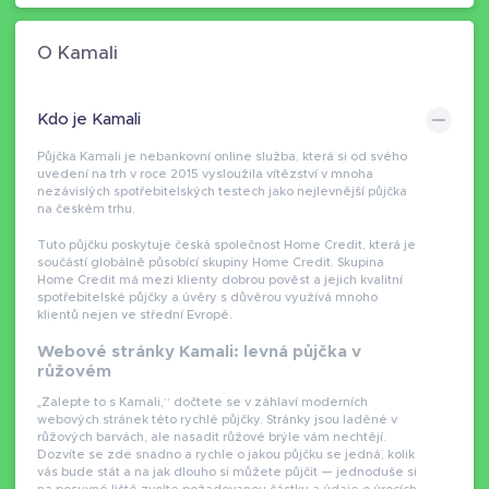
O Kamali
Kdo je Kamali
Půjčka Kamali je nebankovní online služba, která si od svého
uvedení na trh v roce 2015 vysloužila vítězství v mnoha
nezávislých spotřebitelských testech jako nejlevnější půjčka
na českém trhu.
Tuto půjčku poskytuje česká společnost Home Credit, která je
součástí globálně působící skupiny Home Credit. Skupina
Home Credit má mezi klienty dobrou pověst a jejich kvalitní
spotřebitelské půjčky a úvěry s důvěrou využívá mnoho
klientů nejen ve střední Evropě.
Webové stránky Kamali: levná půjčka v
růžovém
„Zalepte to s Kamali,“ dočtete se v záhlaví moderních
webových stránek této rychlé půjčky. Stránky jsou laděné v
růžových barvách, ale nasadit růžové brýle vám nechtějí.
Dozvíte se zde snadno a rychle o jakou půjčku se jedná, kolik
vás bude stát a na jak dlouho si můžete půjčit — jednoduše si