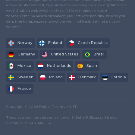
a také se skutečností, že používáme soubory cookies k optimalizaci
využití našich webových stránek. Některé nabídky, které
zobrazujeme na našich stránkách, jsou affiliate nabídky, ze kterých
čerpáme kompenzace, abychom vám mohli nabízet naše služby
zdarma.
Norway
Finland
Czech Republic
Germany
United States
Brazil
Mexico
Netherlands
Spain
Sweden
Poland
Denmark
Estonia
France
Copyright © 2026 Digital Takeover LTD
The plaza commercial centre, Level 8, Suite 5, Bisazza Street,
Sliema, SLM1640, MALTA