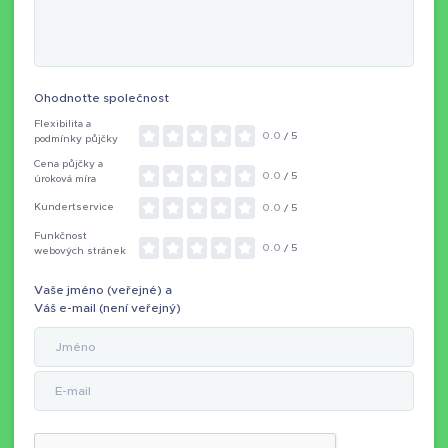
Ohodnoťte společnost
Flexibilita a
0.0
/ 5
podmínky půjčky
Cena půjčky a
0.0
/ 5
úroková míra
Kundertservice
0.0
/ 5
Funkčnost
0.0
/ 5
webových stránek
Vaše jméno (veřejné) a
Váš e-mail (není veřejný)