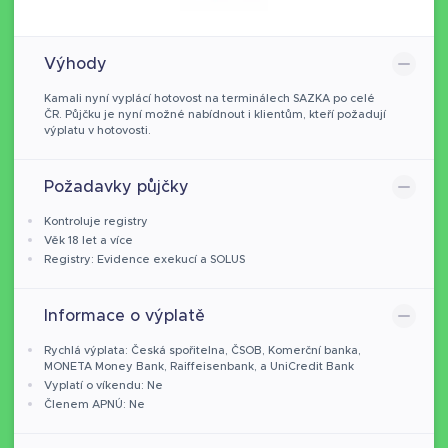
Výhody
Kamali nyní vyplácí hotovost na terminálech SAZKA po celé
ČR. Půjčku je nyní možné nabídnout i klientům, kteří požadují
výplatu v hotovosti.
Požadavky půjčky
Kontroluje registry
Věk 18 let a více
Registry: Evidence exekucí a SOLUS
Informace o výplatě
Rychlá výplata: Česká spořitelna, ČSOB, Komerční banka,
MONETA Money Bank, Raiffeisenbank, a UniCredit Bank
Vyplatí o víkendu: Ne
Členem APNÚ: Ne