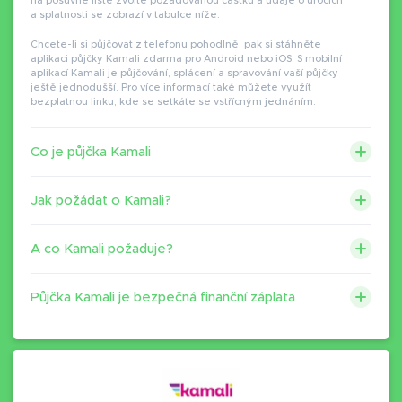
na posuvné liště zvolte požadovanou částku a údaje o úrocích
a splatnosti se zobrazí v tabulce níže.
Chcete-li si půjčovat z telefonu pohodlně, pak si stáhněte
aplikaci půjčky Kamali zdarma pro Android nebo iOS. S mobilní
aplikací Kamali je půjčování, splácení a spravování vaší půjčky
ještě jednodušší. Pro více informací také můžete využít
bezplatnou linku, kde se setkáte se vstřícným jednáním.
Co je půjčka Kamali
Jak požádat o Kamali?
A co Kamali požaduje?
Půjčka Kamali je bezpečná finanční záplata