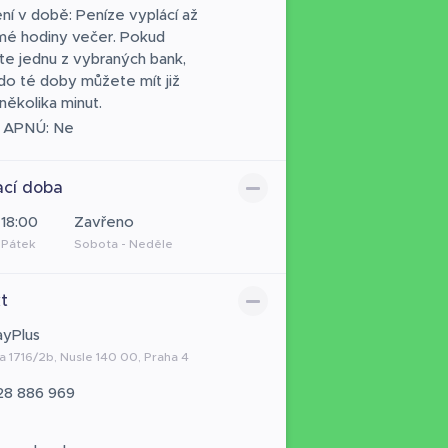
ní v době: Peníze vyplácí až
é hodiny večer. Pokud
te jednu z vybraných bank,
do té doby můžete mít již
ěkolika minut.
 APNÚ: Ne
ací doba
 18:00
Zavřeno
 Pátek
Sobota - Neděle
t
ayPlus
 1716/2b, Nusle 140 00, Praha 4
28 886 969