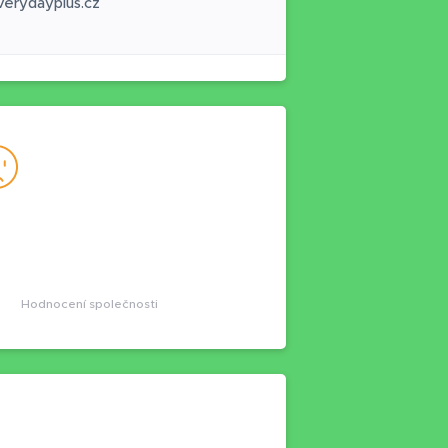
erydayplus.cz
Hodnocení společnosti