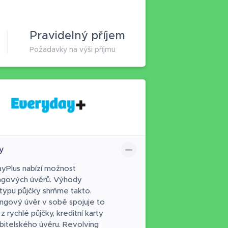
Pravidelný příjem
Požadavky na výši příjmu
y
yPlus nabízí možnost
ngových úvěrů. Výhody
typu půjčky shrňme takto.
ngový úvěr v sobě spojuje to
 z rychlé půjčky, kreditní karty
ebitelského úvěru. Revolving