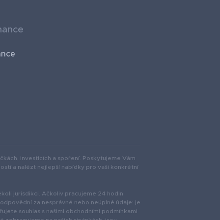
nance
ance
jčkách, investicích a spoření. Poskytujeme Vám
tí a nalézt nejlepší nabídky pro vaši konkrétní
ékoli jurisdikci. Ačkoliv pracujeme 24 hodin
 zodpovědní za nesprávné nebo neúplné údaje: je
řujete souhlas s našimi obchodními podmínkami