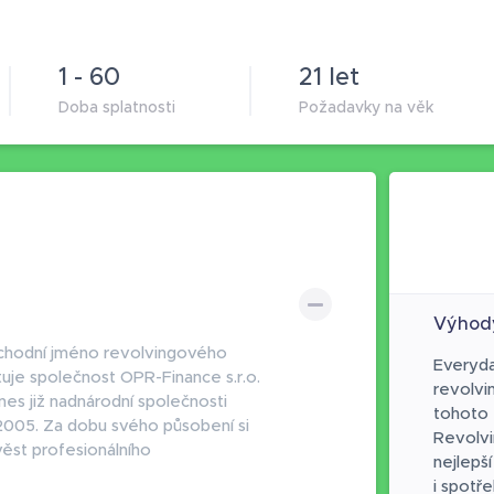
1 - 60
21 let
Doba splatnosti
Požadavky na věk
Výhod
bchodní jméno revolvingového
Everyda
uje společnost OPR-Finance s.r.o.
revolvi
nes již nadnárodní společnosti
tohoto 
005. Za dobu svého působení si
Revolvi
ověst profesionálního
nejlepší
i spotř