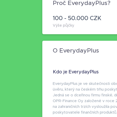
Proč EverydayPlus?
100 - 50.000 CZK
Výše půjčky
O EverydayPlus
Kdo je EverydayPlus
EverydayPlus je ve skutečnosti o
úvěru, který na českém trhu poskyt
Jedná se o dceřinou firmu finské, d
OPR-Finance Oy založené v roce 2
na zahraničních trzích vysloužila p
poskytovatele finančních produktů.