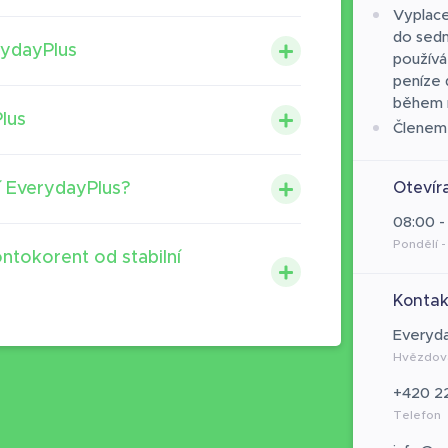
Vyplace
do sedm
rydayPlus
používá
peníze 
během n
Plus
Členem
Otevír
í EverydayPlus?
08:00 -
Pondělí -
ntokorent od stabilní
Kontak
Everyd
Hvězdova
+420 2
Telefon