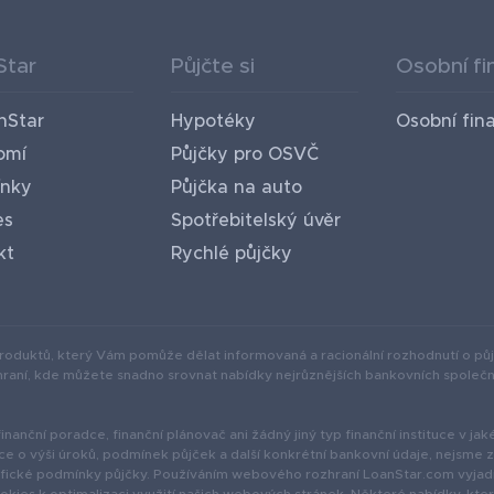
Star
Půjčte si
Osobní fi
nStar
Hypotéky
Osobní fin
omí
Půjčky pro OSVČ
nky
Půjčka na auto
es
Spotřebitelský úvěr
kt
Rychlé půjčky
produktů, který Vám pomůže dělat informovaná a racionální rozhodnutí o pů
aní, kde můžete snadno srovnat nabídky nejrůznějších bankovních společnos
anční poradce, finanční plánovač ani žádný jiný typ finanční instituce v jak
e o výši úroků, podmínek půjček a další konkrétní bankovní údaje, nejsme
cifické podmínky půjčky. Používáním webového rozhraní LoanStar.com vyjad