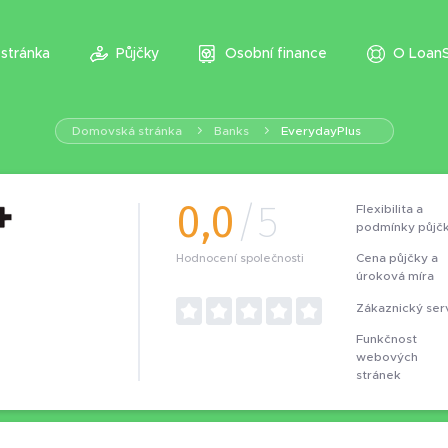
stránka
Půjčky
Osobní finance
O LoanS
Domovská stránka
Banks
EverydayPlus
0,0
/5
Flexibilita a
podmínky půjč
Cena půjčky a
Hodnocení společnosti
úroková míra
Zákaznický ser
Funkčnost
webových
stránek