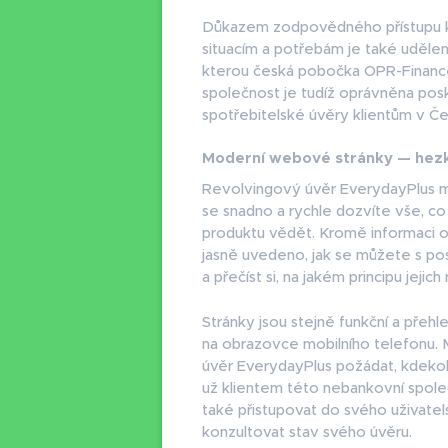
Důkazem zodpovědného přístupu ke 
situacím a potřebám je také udělen
kterou česká pobočka OPR-Finance
společnost je tudíž oprávněna po
spotřebitelské úvěry klientům v Če
Moderní webové stránky — hezk
Revolvingový úvěr EverydayPlus m
se snadno a rychle dozvíte vše, c
produktu vědět. Kromě informaci o 
jasně uvedeno, jak se můžete s po
a přečíst si, na jakém principu jejic
Stránky jsou stejně funkční a přehl
na obrazovce mobilního telefonu. M
úvěr EverydayPlus požádat, kdekoliv
už klientem této nebankovní spole
také přistupovat do svého uživate
konzultovat stav svého úvěru.