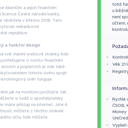
totiž f
klientům a jejich finančním
u běžné
í licence České národní banky,
není sp
 obdržela v březnu 2018. Tato
účtem, 
skytovat nebankovní
kontrolu
ské republice.
ý a funkční design
Požada
á své vlastní webové stránky, kde
Kontrol
o potřebujete o tomto finančním
Věk 21 l
úrocích a poplatcích je zde také
Registr
skytovatelem tohoto úvěru spojit
h revolvingový úvěr funguje.
Inform
edné jak na monitoru počítače, tak
ůžete si tudíž o spotřebitelský
Rychlá 
 máte přístup na internet. Jste-li
ČSOB, 
čnosti, můžete z těchto stránek
Money B
lského účtu, kde můžete
UniCred
Vyplatí