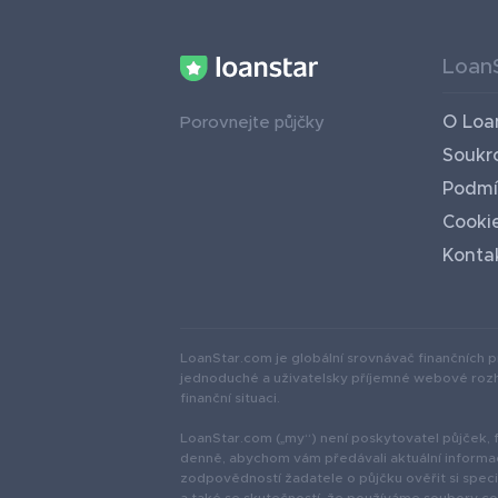
Loan
O Loa
Porovnejte půjčky
Soukr
Podmí
Cooki
Konta
LoanStar.com je globální srovnávač finančních 
jednoduché a uživatelsky příjemné webové rozhr
finanční situaci.
LoanStar.com („my“) není poskytovatel půjček, fin
denně, abychom vám předávali aktuální informac
zodpovědností žadatele o půjčku ověřit si spe