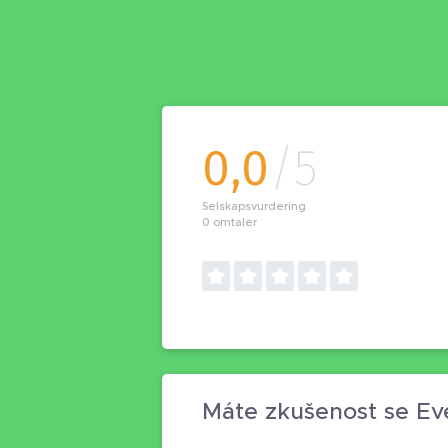
0,0
/5
Selskapsvurdering
0
omtaler
Máte zkušenost se Ev