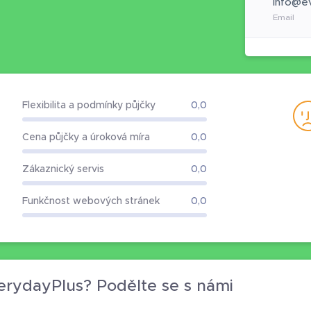
info@ev
Email
Flexibilita a podmínky půjčky
0,0
Cena půjčky a úroková míra
0,0
Zákaznický servis
0,0
Funkčnost webových stránek
0,0
erydayPlus? Podělte se s námi