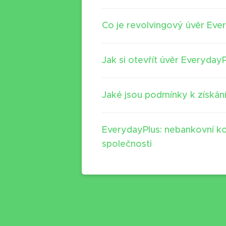
Co je revolvingový úvěr Eve
Jak si otevřít úvěr Everyday
Jaké jsou podmínky k získán
EverydayPlus: nebankovní ko
společnosti