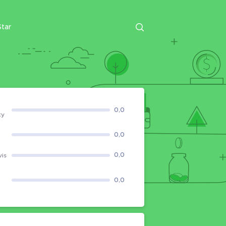
tar
0,0
ky
0,0
0,0
vis
0,0