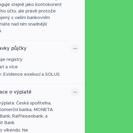
unguje stejně jako kontokorent
ho účtu, ale právě protože
ojený s vaším bankovním
máte nad ním snadnější
.
vky půjčky
uje registry
et a více
y: Evidence exekucí a SOLUS
ace o výplatě
výplata: Česká spořitelna,
Komerční banka, MONETA
ank, Raiffeisenbank, a
it Bank
 o víkendu: Ne