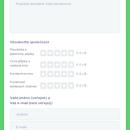
Ohodnoťte společnost
Flexibilita a
0.0
/ 5
podmínky půjčky
Cena půjčky a
0.0
/ 5
úroková míra
Kundertservice
0.0
/ 5
Funkčnost
0.0
/ 5
webových stránek
Vaše jméno (veřejné) a
Váš e-mail (není veřejný)