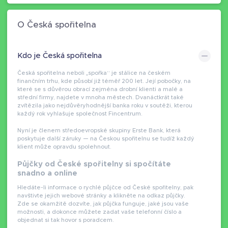
O Česká spořitelna
Kdo je Česká spořitelna
Česká spořitelna neboli „spořka“ je stálice na českém
finančním trhu, kde působí již téměř 200 let. Její pobočky, na
které se s důvěrou obrací zejména drobní klienti a malé a
střední firmy, najdete v mnoha městech. Dvanáctkrát také
zvítězila jako nejdůvěryhodnější banka roku v soutěži, kterou
každý rok vyhlašuje společnost Fincentrum.
Nyní je členem středoevropské skupiny Erste Bank, která
poskytuje další záruky — na Českou spořitelnu se tudíž každý
klient může opravdu spolehnout.
Půjčky od České spořitelny si spočítáte
snadno a online
Hledáte-li informace o rychlé půjčce od České spořitelny, pak
navštivte jejich webové stránky a klikněte na odkaz půjčky.
Zde se okamžitě dozvíte, jak půjčka funguje, jaké jsou vaše
možnosti, a dokonce můžete zadat vaše telefonní číslo a
objednat si tak hovor s poradcem.