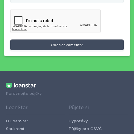
Odeslat komentář
Porovnejte půjčky
LoanStar
Půjčte si
O LoanStar
Hypotéky
Soukromí
Půjčky pro OSVČ