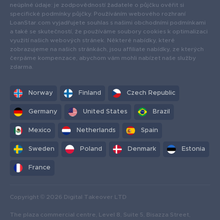
neúplné údaje: je zodpovědností žadatele o půjčku ověřit si
specifické podmínky půjčky. Používáním webového rozhraní
LoanStar.com vyjadřujete souhlas s našimi obchodními podmínkami
a také se skutečností, že používáme soubory cookies k optimalizaci
využití našich webových stránek. Některé nabídky, které
zobrazujeme na našich stránkách, jsou affiliate nabídky, ze kterých
čerpáme kompenzace, abychom vám mohli nabízet naše služby
zdarma.
Norway
Finland
Czech Republic
Germany
United States
Brazil
Mexico
Netherlands
Spain
Sweden
Poland
Denmark
Estonia
France
Copyright © 2026 Digital Takeover LTD
The plaza commercial centre, Level 8, Suite 5, Bisazza Street,