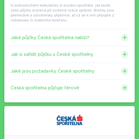
V jednoduchém kalkulátoru si snadno spočítáte, jak bude
vaše půjčka úročená při zvolené výšce splátek. Stránky jsou
přehledné a uživatelsky příjemné, ať už se k nim připojíte z
notebooku či mobilního telefonu.
Jaké půjčky Česká spořitelna nabízí?
Jak si zařídit půjčku u České spořitelny
Jaké jsou požadavky České spořitelny
Česká spořitelna půjčuje férově