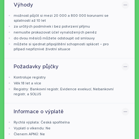
Výhody
možnost půjčit si mezi 20 000 a 800 000 korunami se
splatností až 10 let
za určitých podmínek i bez potvrzení příjmu
nemusíte prokazovat účel vynaložených peněz
do dvou měsíců můžete odstoupit od smlouvy
můžete si sjednat připojištění schopnosti splácet – pro
případ nepříznivé životní situace
Požadavky půjčky
Kontroluje registry
Věk 18 let a více
Registry: Bankovní registr, Evidence exekucí, Nebankovní
registr, a SOLUS
Informace o výplatě
Rychlá výplata: Česká spořitelna
Vyplatí o víkendu: Ne
Členem APNÚ: Ne