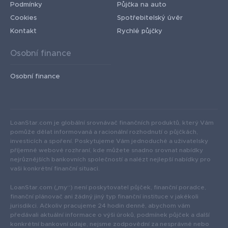
Podmínky
Půjčka na auto
Cookies
Spotřebitelský úvěr
Kontakt
Rychlé půjčky
Osobní finance
Osobní finance
LoanStar.com je globální srovnávač finančních produktů, který Vám
pomůže dělat informovaná a racionální rozhodnutí o půjčkách,
investicích a spoření. Poskytujeme Vám jednoduché a uživatelsky
příjemné webové rozhraní, kde můžete snadno srovnat nabídky
nejrůznějších bankovních společností a nalézt nejlepší nabídky pro
vaši konkrétní finanční situaci.
LoanStar.com („my“) není poskytovatel půjček, finanční poradce,
finanční plánovač ani žádný jiný typ finanční instituce v jakékoli
jurisdikci. Ačkoliv pracujeme 24 hodin denně, abychom vám
předávali aktuální informace o výši úroků, podmínek půjček a další
konkrétní bankovní údaje, nejsme zodpovědní za nesprávné nebo