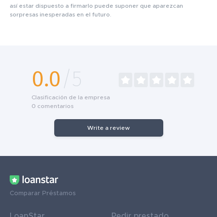
así estar dispuesto a firmarlo puede suponer que aparezcan
sorpresas inesperadas en el futuro.
0.0
/5
Clasificación de la empresa
0
comentarios
Write a review
Comparar Préstamos
LoanStar
Pedir prestado