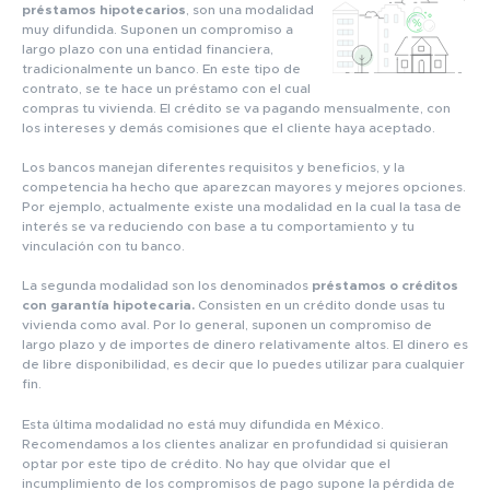
préstamos hipotecarios
, son una modalidad
muy difundida. Suponen un compromiso a
largo plazo con una entidad financiera,
tradicionalmente un banco. En este tipo de
contrato, se te hace un préstamo con el cual
compras tu vivienda. El crédito se va pagando mensualmente, con
los intereses y demás comisiones que el cliente haya aceptado.
Los bancos manejan diferentes requisitos y beneficios, y la
competencia ha hecho que aparezcan mayores y mejores opciones.
Por ejemplo, actualmente existe una modalidad en la cual la tasa de
interés se va reduciendo con base a tu comportamiento y tu
vinculación con tu banco.
La segunda modalidad son los denominados
préstamos o créditos
con garantía hipotecaria.
Consisten en un crédito donde usas tu
vivienda como aval. Por lo general, suponen un compromiso de
largo plazo y de importes de dinero relativamente altos. El dinero es
de libre disponibilidad, es decir que lo puedes utilizar para cualquier
fin.
Esta última modalidad no está muy difundida en México.
Recomendamos a los clientes analizar en profundidad si quisieran
optar por este tipo de crédito. No hay que olvidar que el
incumplimiento de los compromisos de pago supone la pérdida de