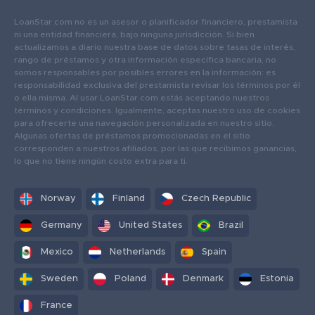
LoanStar.com no es un asesor o planificador financiero, prestamista
ni una entidad financiera, bajo ninguna jurisdicción. Si bien
actualizamos a diario nuestra base de datos sobre tasas de interés,
rango de préstamos y otra información específica bancaria, no
somos responsables por posibles errores en la información: es
responsabilidad exclusiva del prestamista revisar los términos por él
o ella misma. Al usar LoanStar.com estás aceptando nuestros
términos y condiciones. Igualmente, aceptas nuestro uso de cookies
para ofrecerte una navegación personalizada en nuestro sitio.
Algunas ofertas de préstamos promocionadas en el sitio
corresponden a nuestros afiliados, por las que recibimos ganancias,
lo que no tiene ningún costo extra para ti.
Norway
Finland
Czech Republic
Germany
United States
Brazil
Mexico
Netherlands
Spain
Sweden
Poland
Denmark
Estonia
France