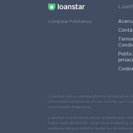
Loan
Acerc
Comparar Préstamos
Contá
Térmi
Condi
Políti
privac
Cooki
LoanStar.com es una plataforma comparativa de p
Ofrecemos una interfaz de uso sencillo, que te 
necesidades financieras.
LoanStar.com no es un asesor o planificador fina
sobre tasas de interés, rango de préstamos y ot
exclusiva del prestamista revisar los términos 