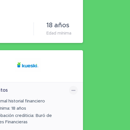
18 años
Edad mínima
itos
al historial financiero
nima: 18 años
ación crediticia: Buró de
es Financieras