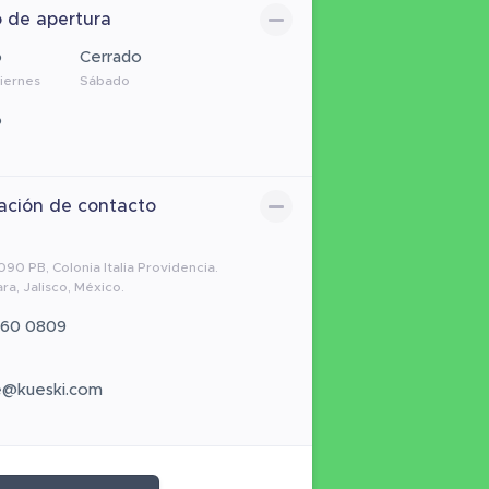
o de apertura
o
Cerrado
Viernes
Sábado
o
ación de contacto
090 PB, Colonia Italia Providencia.
ra, Jalisco, México.
160 0809
o
e@kueski.com