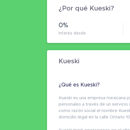
¿Por qué Kueski?
0%
Interés desde
Kueski
¿Qué es Kueski?
Kueski es una empresa mexicana j
personales a través de un servicio
como razón social el nombre Kue
domicilio legal en la calle Ontario 1