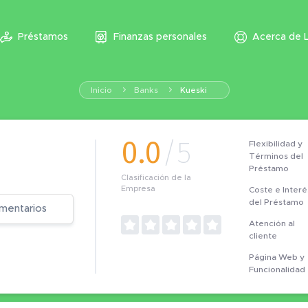
Préstamos
Finanzas personales
Acerca de 
Inicio
Banks
Kueski
0.0
/5
Flexibilidad y
Términos del
Préstamo
Clasificación de la
Empresa
Coste e Interé
del Préstamo
mentarios
Atención al
cliente
Página Web y
Funcionalidad