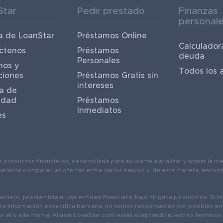
Star
Pedir prestado
Finanzas
personal
a de LoanStar
Préstamos Online
Calculador
ctenos
Préstamos
deuda
Personales
nos y
Todos los a
ciones
Préstamos Gratis sin
intereses
ca de
idad
Préstamos
Inmediatos
es
roductos financieros, desarrollada para ayudarte a analizar y tomar la mej
permite comparar las ofertas entre varios bancos y, de esta manera, encont
nciero, prestamista ni una entidad financiera, bajo ninguna jurisdicción. Si 
ra información específica bancaria, no somos responsables por posibles err
por él o ella misma. Al usar LoanStar.com estás aceptando nuestros términos