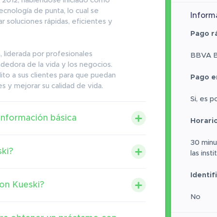
o 2012, habiéndose iniciado como
ecnología de punta, lo cual se
Inform
r soluciones rápidas, eficientes y
Pago r
 liderada por profesionales
BBVA 
ndedora de la vida y los negocios.
ito a sus clientes para que puedan
Pago e
s y mejorar su calidad de vida.
Si, es p
información básica
Horari
30 minu
ki?
las inst
Identif
con Kueski?
No