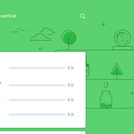
LoanStar
0.0
s
0.0
0.0
0.0