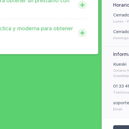
para obtener un préstamo con
Horari
Cerrad
Lunes - 
áctica y moderna para obtener
Cerrad
Domingo
Inform
Kueski
Ontario 1
Guadalaja
01 33 4
Teléfon
soport
Email