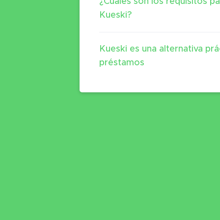
¿Cuáles son los requisitos 
Kueski?
Kueski es una alternativa pr
préstamos