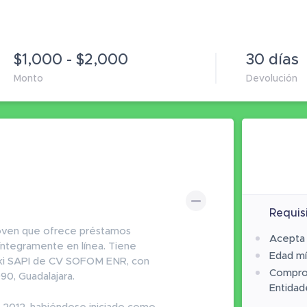
$1,000 - $2,000
30 días
Monto
Devolución
Requis
oven que ofrece préstamos
Acepta m
 íntegramente en línea. Tiene
Edad mí
ski SAPI de CV SOFOM ENR, con
Comprob
090, Guadalajara.
Entidad