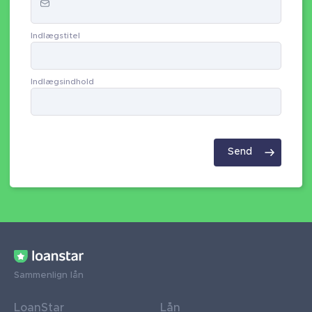
Indlægstitel
Indlægsindhold
Sammenlign lån
LoanStar
Lån