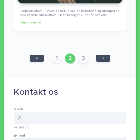
Fællesøkonomi – hvad er det? Hvad er fordelene og ulemperne
ved at dele sin økonomi? Det forsøger vi her at besvare.
Læs mere
1
2
3
Kontakt os
Navn
Fornavn
E-mail