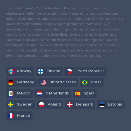
LoanStar.com ("vi") er ikke låneudbyder, finansiel rådgiver,
planlægger eller nogen anden type finansiel institution på nogen
måde. Vi arbejder døgnet rundt for at holde data om renter, lån, og
andre bankspecifikke oplysninger opdateret, men vi er ikke
ansvarlige for unøjagtige oplysninger. Det er låntagerens ansvar at
kontrollere de specifikke lånevilkår på egen hånd. Ved at bruge
LoanStar.com accepterer du vores vilkår og betingelser, og det
faktum at vi bruger cookies til at forbedre din oplevelse af vores
service. Nogle tilbud på vores hjemmeside er fra affiliates, som vi
giver kompensation uden ekstra omkostninger for dig.
Norway
Finland
Czech Republic
Germany
United States
Brazil
Mexico
Netherlands
Spain
Sweden
Poland
Denmark
Estonia
France