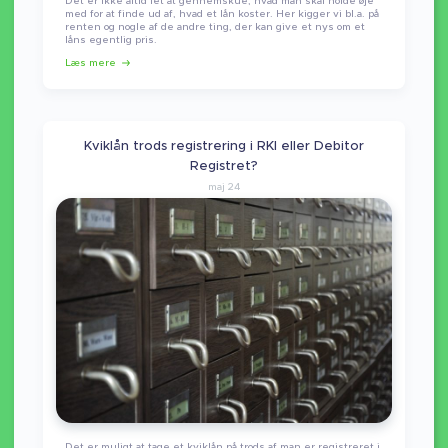
Det er ikke altid let at gennemskue, hvad man skal holde øje
med for at finde ud af, hvad et lån koster. Her kigger vi bl.a. på
renten og nogle af de andre ting, der kan give et nys om et
låns egentlig pris.
Læs mere
Kviklån trods registrering i RKI eller Debitor
Registret?
maj 24
Det er muligt at tage et kviklån på trods af man er registreret i