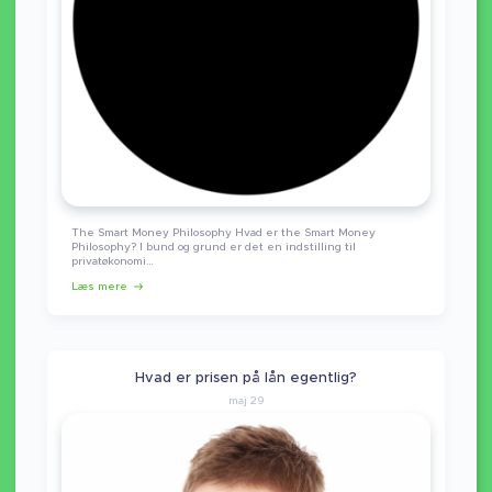
The Smart Money Philosophy Hvad er the Smart Money
Philosophy? I bund og grund er det en indstilling til
privatøkonomi…
Læs mere
Hvad er prisen på lån egentlig?
maj 29