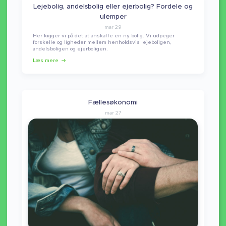
Lejebolig, andelsbolig eller ejerbolig? Fordele og
ulemper
mar 29
Her kigger vi på det at anskaffe en ny bolig. Vi udpeger
forskelle og ligheder mellem henholdsvis lejeboligen,
andelsboligen og ejerboligen.
Læs mere
Fællesøkonomi
mar 27