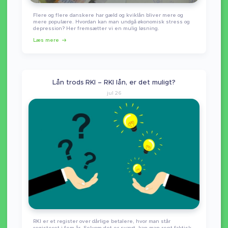
Flere og flere danskere har gæld og kviklån bliver mere og
mere populære. Hvordan kan man undgå økonomisk stress og
depression? Her fremsætter vi en mulig løsning.
Læs mere
Lån trods RKI – RKI lån, er det muligt?
jul 26
RKI er et register over dårlige betalere, hvor man står
registeret i fem år. Selvom det er svært, kan man rent faktisk