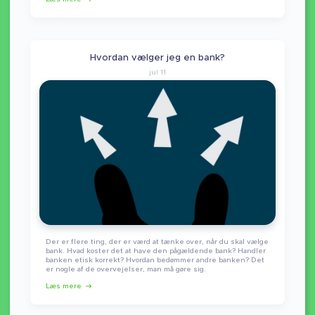
Hvordan vælger jeg en bank?
jul 11
Der er flere ting, der er værd at tænke over, når du skal vælge
bank. Hvad koster det at have den pågældende bank? Handler
banken etisk korrekt? Hvordan bedømmer andre banken? Det
er nogle af de overvejelser, man må gøre sig.
Læs mere