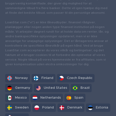
brugervenlig kontaktflade, der giver dig mulighed for at
sammenligne tilbud fra flere banker. Dette vil igen hjælpe dig med
at finde det bedste tilbud, som passer til din personlige økonomi.
LoanStar.com ("vi") er ikke låneudbyder, finansiel rådgiver,
planlægger eller nogen anden type finansiel institution på nogen
måde. Vi arbejder døgnet rundt for at holde data om renter, lån, og
andre bankspecifikke oplysninger opdateret, men vi er ikke
ansvarlige for unøjagtige oplysninger. Det er låntagerens ansvar at
kontrollere de specifikke lånevilkår på egen hånd. Ved at bruge
LoanStar.com accepterer du vores vilkår og betingelser, og det
faktum at vi bruger cookies til at forbedre din oplevelse af vores
service. Nogle tilbud på vores hjemmeside er fra affiliates, som vi
giver kompensation uden ekstra omkostninger for dig.
Norway
Finland
Czech Republic
Germany
United States
Brazil
Mexico
Netherlands
Spain
Sweden
Poland
Denmark
Estonia