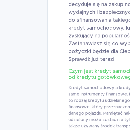
decyduje się na zakup n
wydajnych i bezpiecznyc
do sfinansowania takieg
kredyt samochodowy, lub
zyskujący na popularno
Zastanawiasz się co wyb
pożyczki będzie dla Cie
Sprawdź już teraz!
Czym jest kredyt samoc
od kredytu gotówkowe
Kredyt samochodowy a kredy
same instrumenty finansowe.
to rodzaj kredytu udzielanego 
finansowe, który przeznaczon
danego pojazdu. Pamiętać na
udzielony może zostać nie t
także używany środek transpo