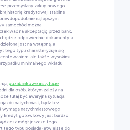
nujesz przemyślany zakup nowego
ą historię kredytową i stabilne
 prawdopodobnie najlepszym
owy samochód można
zekiwać na akceptację przez bank.
a będzie odpowiednie dokumenty, a
zielona jest na wstępną, a
yt tego typu charakteryzuje się
ocentowaniem, ale także wysokimi
przypadku minimalnego wkładu
rują
pozabankowe instytucje
dni dla osób, którym zależy na
że tutaj być awaryjna sytuacja,
jazdu natychmiast, bądź też
złeś wymaga natychmiastowego
wy kredyt gotówkowy jest bardzo
 będziesz mógł jeszcze tego
yt tego typu posiada łatwiejsze do