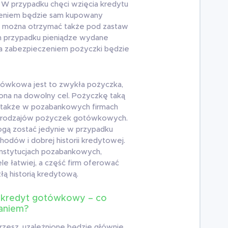
. W przypadku chęci wzięcia kredytu
zeniem będzie sam kupowany
 można otrzymać także pod zastaw
m przypadku pieniądze wydane
 a zabezpieczeniem pożyczki będzie
otówkowa jest to zwykła pożyczka,
ona na dowolny cel. Pożyczkę taką
 także w pozabankowych firmach
e rodzajów pożyczek gotówkowych.
ą zostać jedynie w przypadku
hodów i dobrej historii kredytowej.
instytucjach pozabankowych,
e łatwiej, a część firm oferować
łą historią kredytową.
kredyt gotówkowy – co
aniem?
erzesz, uzależnione będzie głównie