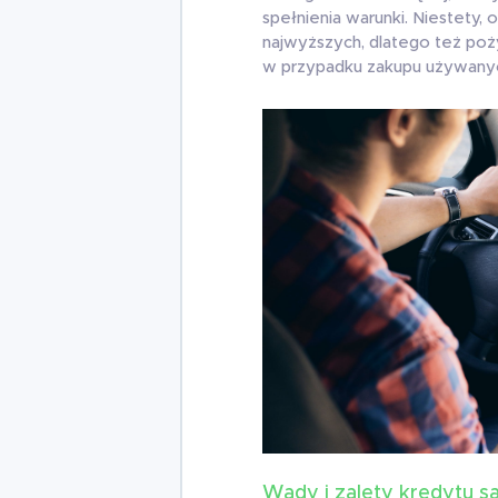
spełnienia warunki. Niestety,
najwyższych, dlatego też poży
w przypadku zakupu używany
Wady i zalety kredytu 