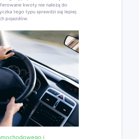
 oferowane kwoty nie należą do
czka tego typu sprawdzi się lepiej
ch pojazdów.
samochodowego i