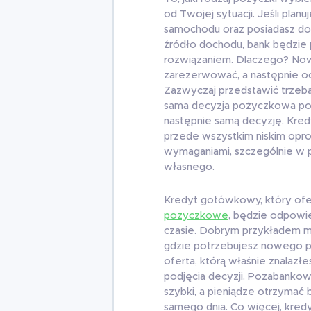
od Twojej sytuacji. Jeśli pla
samochodu oraz posiadasz dobr
źródło dochodu, bank będzie
rozwiązaniem. Dlaczego? N
zarezerwować, a następnie oc
Zazwyczaj przedstawić trzeb
sama decyzja pożyczkowa pod
następnie samą decyzję. Kred
przede wszystkim niskim opr
wymaganiami, szczególnie w 
własnego.
Kredyt gotówkowy, który ofe
pożyczkowe
, będzie odpowie
czasie. Dobrym przykładem mo
gdzie potrzebujesz nowego po
oferta, którą właśnie znala
podjęcia decyzji. Pozabanko
szybki, a pieniądze otrzymać
samego dnia. Co więcej, kred