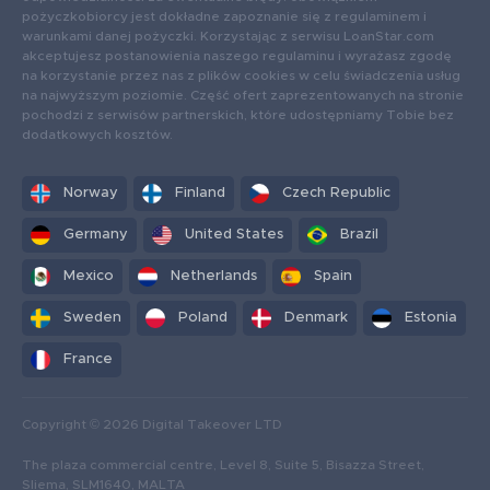
pożyczkobiorcy jest dokładne zapoznanie się z regulaminem i
warunkami danej pożyczki. Korzystając z serwisu LoanStar.com
akceptujesz postanowienia naszego regulaminu i wyrażasz zgodę
na korzystanie przez nas z plików cookies w celu świadczenia usług
na najwyższym poziomie. Część ofert zaprezentowanych na stronie
pochodzi z serwisów partnerskich, które udostępniamy Tobie bez
dodatkowych kosztów.
Norway
Finland
Czech Republic
Germany
United States
Brazil
Mexico
Netherlands
Spain
Sweden
Poland
Denmark
Estonia
France
Copyright © 2026 Digital Takeover LTD
The plaza commercial centre, Level 8, Suite 5, Bisazza Street,
Sliema, SLM1640, MALTA