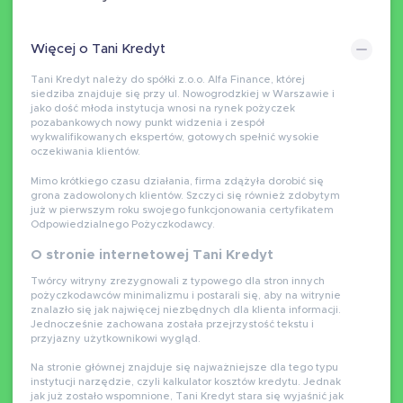
Więcej o Tani Kredyt
Tani Kredyt należy do spółki z.o.o. Alfa Finance, której
siedziba znajduje się przy ul. Nowogrodzkiej w Warszawie i
jako dość młoda instytucja wnosi na rynek pożyczek
pozabankowych nowy punkt widzenia i zespół
wykwalifikowanych ekspertów, gotowych spełnić wysokie
oczekiwania klientów.
Mimo krótkiego czasu działania, firma zdążyła dorobić się
grona zadowolonych klientów. Szczyci się również zdobytym
już w pierwszym roku swojego funkcjonowania certyfikatem
Odpowiedzialnego Pożyczkodawcy.
O stronie internetowej Tani Kredyt
Twórcy witryny zrezygnowali z typowego dla stron innych
pożyczkodawców minimalizmu i postarali się, aby na witrynie
znalazło się jak najwięcej niezbędnych dla klienta informacji.
Jednocześnie zachowana została przejrzystość tekstu i
przyjazny użytkownikowi wygląd.
Na stronie głównej znajduje się najważniejsze dla tego typu
instytucji narzędzie, czyli kalkulator kosztów kredytu. Jednak
jak już zostało wspomnione, Tani Kredyt stara się wyjaśnić jak