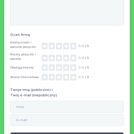
Oceń firmę
Elastyczność i
0.0
/ 5
warunki pożyczki
Koszty pożyczki i
0.0
/ 5
odsetki
Obsługa klienta
0.0
/ 5
Strona internetowa
0.0
/ 5
Twoje imię (publiczne) i
Twój e-mail (niepubliczny)