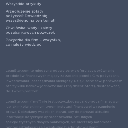
Wszystkie artykuły
Przedłużenie spłaty
pożyczki? Dowiedz się
wszystkiego na ten temat!
Chwilówka: wady i zalety
pozabankowych pożyczek
Pożyczka dla firm – wszystko,
co należy wiedzieć
LoanStar.com to międzynarodowy serwis oferujący porównanie
produktów finansowych mający za zadanie pomóc Ci w pożyczaniu,
inwestowaniu i oszczędzaniu pieniędzy. Dzięki serwisowi porównasz
oferty kilku banków jednocześnie i znajdziesz ofertę dostosowaną
do Twoich potrzeb.
LoanStar.com (“my”) nie jest pożyczkodawcą, doradcą finansowym
lub jakimkolwiek innym typem instytucji finansowej w rozumieniu
prawa. Dokładamy wszelkich starań, aby dostarczać aktualne
informacje dotyczące oprocentowania, rat i innych
specjalistycznych danych bankowych, nie bierzemy natomiast
odpowiedzialności za ewentualne błędy: obowiązkiem