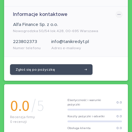
Informacje kontaktowe
Alfa Finance Sp. z o.o.
Nowogrodzka 50/54 lok.428, 00-695 Warszawa
223802373
info@tanikredyt.pl
Numer telefonu
Adres e-mailowy
Zgłoś się po pożyczkę
0.0
/5
Elastyczność i warunki
0.0
pożyczki
Koszty pożyczki i odsetki
0.0
Recenzja firmy
0
recenzji
Obsługa klienta
0.0