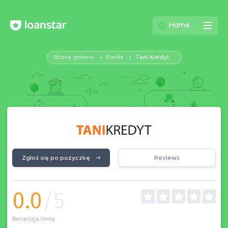
Home
Strona główna
Banks
Tani Kredyt
Zgłoś się po pożyczkę
Reviews
0.0
/5
Recenzja firmy