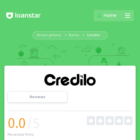
Home
Strona główna
Banks
Credilo
Reviews
0.0
/5
Recenzja firmy