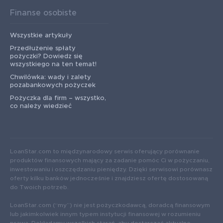
Finanse osobiste
Wszystkie artykuły
Przedłużenie spłaty
pożyczki? Dowiedz się
wszystkiego na ten temat!
Chwilówka: wady i zalety
pozabankowych pożyczek
Pożyczka dla firm – wszystko,
co należy wiedzieć
LoanStar.com to międzynarodowy serwis oferujący porównanie
produktów finansowych mający za zadanie pomóc Ci w pożyczaniu,
inwestowaniu i oszczędzaniu pieniędzy. Dzięki serwisowi porównasz
oferty kilku banków jednocześnie i znajdziesz ofertę dostosowaną
do Twoich potrzeb.
LoanStar.com (“my”) nie jest pożyczkodawcą, doradcą finansowym
lub jakimkolwiek innym typem instytucji finansowej w rozumieniu
prawa. Dokładamy wszelkich starań, aby dostarczać aktualne