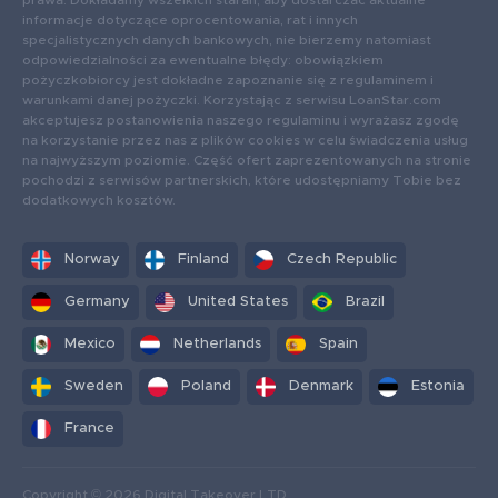
informacje dotyczące oprocentowania, rat i innych
specjalistycznych danych bankowych, nie bierzemy natomiast
odpowiedzialności za ewentualne błędy: obowiązkiem
pożyczkobiorcy jest dokładne zapoznanie się z regulaminem i
warunkami danej pożyczki. Korzystając z serwisu LoanStar.com
akceptujesz postanowienia naszego regulaminu i wyrażasz zgodę
na korzystanie przez nas z plików cookies w celu świadczenia usług
na najwyższym poziomie. Część ofert zaprezentowanych na stronie
pochodzi z serwisów partnerskich, które udostępniamy Tobie bez
dodatkowych kosztów.
Norway
Finland
Czech Republic
Germany
United States
Brazil
Mexico
Netherlands
Spain
Sweden
Poland
Denmark
Estonia
France
Copyright © 2026 Digital Takeover LTD