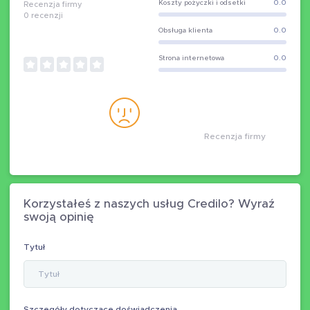
Koszty pożyczki i odsetki
0.0
Recenzja firmy
0
recenzji
Obsługa klienta
0.0
Strona internetowa
0.0
Recenzja firmy
Korzystałeś z naszych usług Credilo? Wyraź
swoją opinię
Tytuł
Szczegóły dotyczące doświadczenia